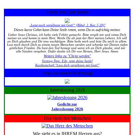
Friede mit Gott finden
„Lasst euch versöhnen mit Gott!“ (Bibel, 2. Kor. 5,20)"
Dieses kurze Gebet kann Deine Seele retten, wenn Du es aufrichtig meinst:
Lieber Jesus Christus, ich habe viele Fehler gemacht. Bitte vergib mir und nimm Dich
meiner an und komm in mein Herz. Werde Du ab jetzt der Herr meines Lebens. Ich will
an Dich glauben und Dir treu nachfolgen. Bitte heile mich und leite Du mich in allem.
Lass mich durch Dich zu einem neuen Menschen werden und schenke mir Deinen tiefen
göttlichen Frieden. Du hast den Tod besiegt und wenn ich an Dich glaube, sind mir
alle Sünden vergeben. Dafür danke ich Dir von Herzen, Herr Jesus. Amen
Weitere Infos zu "Christ werden"
Vortrag-Tipp: Eile, rette deine Seele!
Kurzbotschaft "Lass dich versöhnen mit Gott!"
Jesus ist unsere Hoffnung!
Jahreslosung 2026
Gedicht zur
Jahreslosung 2026
Das Herz des Menschen
Wie sieht es in IHREM Herzen aus?