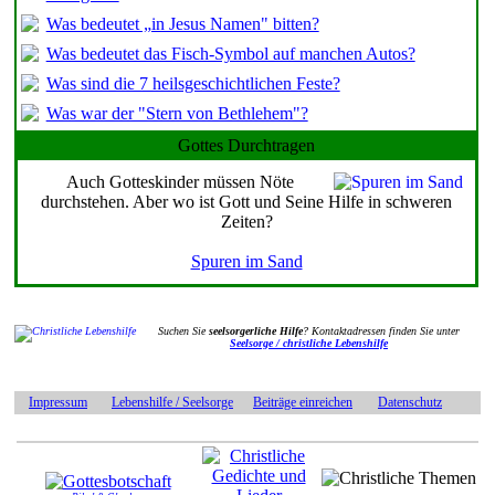
Was bedeutet „in Jesus Namen" bitten?
Was bedeutet das Fisch-Symbol auf manchen Autos?
Was sind die 7 heilsgeschichtlichen Feste?
Was war der "Stern von Bethlehem"?
Gottes Durchtragen
Auch Gotteskinder müssen Nöte
durchstehen. Aber wo ist Gott und Seine Hilfe in schweren
Zeiten?
Spuren im Sand
Suchen Sie
seelsorgerliche Hilfe
? Kontaktadressen finden Sie unter
Seelsorge / christliche Lebenshilfe
Impressum
Lebenshilfe / Seelsorge
Beiträge einreichen
Datenschutz