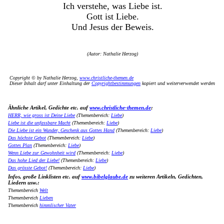
Ich verstehe, was Liebe ist.
Gott ist Liebe.
Und Jesus der Beweis.
(Autor: Nathalie Herzog)
Copyright © by Nathalie Herzog,
www.christliche-themen.de
Dieser Inhalt darf unter Einhaltung der
Copyrightbestimmungen
kopiert und weiterverwendet werden
Ähnliche Artikel, Gedichte etc. auf
www.christliche-themen.de
:
HERR, wie gross ist Deine Liebe
(Themenbereich:
Liebe
)
Liebe ist die unfassbare Macht
(Themenbereich:
Liebe
)
Die Liebe ist ein Wunder, Geschenk aus Gottes Hand
(Themenbereich:
Liebe
)
Das höchste Gebot
(Themenbereich:
Liebe
)
Gottes Plan
(Themenbereich:
Liebe
)
Wenn Liebe zur Gewohnheit wird
(Themenbereich:
Liebe
)
Das hohe Lied der Liebe!
(Themenbereich:
Liebe
)
Das grösste Gebot!
(Themenbereich:
Liebe
)
Infos, große Linklisten etc. auf
www.bibelglaube.de
zu weiteren Artikeln, Gedichten,
Liedern usw.:
Themenbereich
Welt
Themenbereich
Lieben
Themenbereich
himmlischer Vater