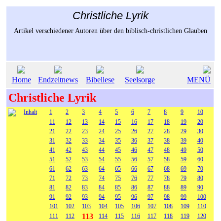
Christliche Lyrik
Artikel verschiedener Autoren über den biblisch-christlichen Glauben
Home
Endzeitnews
Bibellese
Seelsorge
MENÜ
Christliche Lyrik
Inhalt
1
2
3
4
5
6
7
8
9
10
11
12
13
14
15
16
17
18
19
20
21
22
23
24
25
26
27
28
29
30
31
32
33
34
35
36
37
38
39
40
41
42
43
44
45
46
47
48
49
50
51
52
53
54
55
56
57
58
59
60
61
62
63
64
65
66
67
68
69
70
71
72
73
74
75
76
77
78
79
80
81
82
83
84
85
86
87
88
89
90
91
92
93
94
95
96
97
98
99
100
101
102
103
104
105
106
107
108
109
110
113
111
112
114
115
116
117
118
119
120