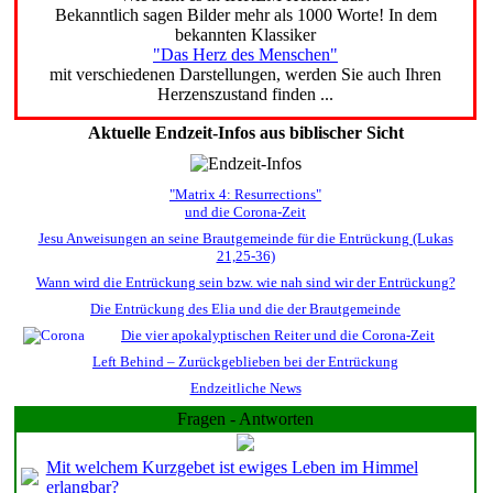
Bekanntlich sagen Bilder mehr als 1000 Worte! In dem
bekannten Klassiker
"Das Herz des Menschen"
mit verschiedenen Darstellungen, werden Sie auch Ihren
Herzenszustand finden ...
Aktuelle Endzeit-Infos aus biblischer Sicht
"Matrix 4: Resurrections"
und die Corona-Zeit
Jesu Anweisungen an seine Brautgemeinde für die Entrückung (Lukas
21,25-36)
Wann wird die Entrückung sein bzw. wie nah sind wir der Entrückung?
Die Entrückung des Elia und die der Brautgemeinde
Die vier apokalyptischen Reiter und die Corona-Zeit
Left Behind – Zurückgeblieben bei der Entrückung
Endzeitliche News
Fragen - Antworten
Mit welchem Kurzgebet ist ewiges Leben im Himmel
erlangbar?