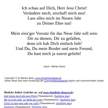
Ich schau auf Dich, Herr Jesu Christ!
Verändere mich, erschaff mich neu!
Lass alles mich im Neuen Jahr
zu Deiner Ehre tun!
Mein einz'ger Vorsatz für das Neue Jahr soll sein:
Dir zu dienen, Dir zu gefallen,
denn ich hab Dich einfach lieb!
Und Du, Du mein Bruder und mein Freund,
Du hast mich ja zuerst geliebt!
(Autor: Markus Kenn)
Copyright © by Markus Kenn,
www.christliche-themen.de
Dieser Inhalt darf unter Einhaltung der
Copyrightbestimmungen
kopiert und weiterverwendet werden
Ähnliche Artikel, Gedichte etc. auf
www.christliche-themen.de
:
Geht hinein durch die enge Pforte
(Themenbereich:
Nachfolge Jesu
)
Wer im Licht steht, tut Werke des Lichts
(Themenbereich:
Nachfolge Jesu
)
Christ ist man ganz oder gar nicht!
(Themenbereich:
Nachfolge Jesu
)
Neubeginn
(Themenbereich:
Nachfolge Jesu
)