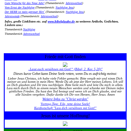
Gute Wünsche für das Neue Jahr!
(Themenbereich:
Jahreswechsel
)
Vom Ernst der Nachfolge
(Themenbereich:
Nachfolge Jesu
)
Der HERR ist mein getreuer Hirt`
(Themenbereich:
Nachfolge Jesu
)
Jahreswende
(Themenbereich:
Jahreswechsel
)
Infos, große Linklisten etc. auf
www.bibelglaube.de
zu weiteren Artikeln, Gedichten,
Liedern usw.:
Themenbereich
Nachfolge
Themenbereich
Jahreswechsel
Friede mit Gott finden
„Lasst euch versöhnen mit Gott!“ (Bibel, 2. Kor. 5,20)"
Dieses kurze Gebet kann Deine Seele retten, wenn Du es aufrichtig meinst:
Lieber Jesus Christus, ich habe viele Fehler gemacht. Bitte vergib mir und nimm Dich
meiner an und komm in mein Herz. Werde Du ab jetzt der Herr meines Lebens. Ich will
an Dich glauben und Dir treu nachfolgen. Bitte heile mich und leite Du mich in allem.
Lass mich durch Dich zu einem neuen Menschen werden und schenke mir Deinen tiefen
göttlichen Frieden. Du hast den Tod besiegt und wenn ich an Dich glaube, sind mir
alle Sünden vergeben. Dafür danke ich Dir von Herzen, Herr Jesus. Amen
Weitere Infos zu "Christ werden"
Vortrag-Tipp: Eile, rette deine Seele!
Kurzbotschaft "Lass dich versöhnen mit Gott!"
Jesus ist unsere Hoffnung!