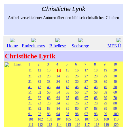
Christliche Lyrik
Artikel verschiedener Autoren über den biblisch-christlichen Glauben
Home
Endzeitnews
Bibellese
Seelsorge
MENÜ
Christliche Lyrik
Inhalt
1
2
3
4
5
6
7
8
9
10
14
11
12
13
15
16
17
18
19
20
21
22
23
24
25
26
27
28
29
30
31
32
33
34
35
36
37
38
39
40
41
42
43
44
45
46
47
48
49
50
51
52
53
54
55
56
57
58
59
60
61
62
63
64
65
66
67
68
69
70
71
72
73
74
75
76
77
78
79
80
81
82
83
84
85
86
87
88
89
90
91
92
93
94
95
96
97
98
99
100
101
102
103
104
105
106
107
108
109
110
111
112
113
114
115
116
117
118
119
120