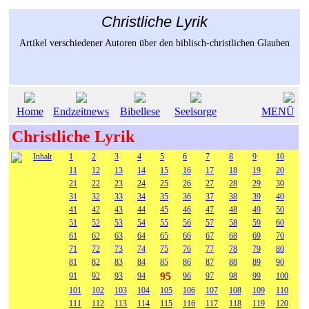
Christliche Lyrik
Artikel verschiedener Autoren über den biblisch-christlichen Glauben
Home
Endzeitnews
Bibellese
Seelsorge
MENÜ
Christliche Lyrik
Inhalt
1
2
3
4
5
6
7
8
9
10
11
12
13
14
15
16
17
18
19
20
21
22
23
24
25
26
27
28
29
30
31
32
33
34
35
36
37
38
39
40
41
42
43
44
45
46
47
48
49
50
51
52
53
54
55
56
57
58
59
60
61
62
63
64
65
66
67
68
69
70
71
72
73
74
75
76
77
78
79
80
81
82
83
84
85
86
87
88
89
90
95
91
92
93
94
96
97
98
99
100
101
102
103
104
105
106
107
108
109
110
111
112
113
114
115
116
117
118
119
120