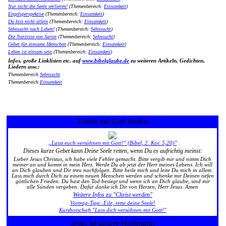
Nur nicht die Seele verlieren!
(Themenbereich:
Einsamkeit
)
Engelsperspektive
(Themenbereich:
Einsamkeit
)
Du bist nicht allein
(Themenbereich:
Einsamkeit
)
Sehnsucht nach Leben!
(Themenbereich:
Sehnsucht
)
Die Narzisse von Saron
(Themenbereich:
Sehnsucht
)
Gebet für einsame Menschen
(Themenbereich:
Einsamkeit
)
Leben ist einsam sein
(Themenbereich:
Einsamkeit
)
Infos, große Linklisten etc. auf
www.bibelglaube.de
zu weiteren Artikeln, Gedichten,
Liedern usw.:
Themenbereich
Sehnsucht
Themenbereich
Einsamkeit
Friede mit Gott finden
„Lasst euch versöhnen mit Gott!“ (Bibel, 2. Kor. 5,20)"
Dieses kurze Gebet kann Deine Seele retten, wenn Du es aufrichtig meinst:
Lieber Jesus Christus, ich habe viele Fehler gemacht. Bitte vergib mir und nimm Dich
meiner an und komm in mein Herz. Werde Du ab jetzt der Herr meines Lebens. Ich will
an Dich glauben und Dir treu nachfolgen. Bitte heile mich und leite Du mich in allem.
Lass mich durch Dich zu einem neuen Menschen werden und schenke mir Deinen tiefen
göttlichen Frieden. Du hast den Tod besiegt und wenn ich an Dich glaube, sind mir
alle Sünden vergeben. Dafür danke ich Dir von Herzen, Herr Jesus. Amen
Weitere Infos zu "Christ werden"
Vortrag-Tipp: Eile, rette deine Seele!
Kurzbotschaft "Lass dich versöhnen mit Gott!"
Jesus ist unsere Hoffnung!