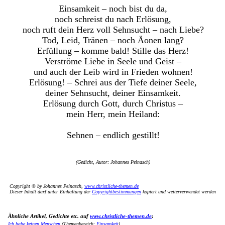
Einsamkeit – noch bist du da,
noch schreist du nach Erlösung,
noch ruft dein Herz voll Sehnsucht – nach Liebe?
Tod, Leid, Tränen – noch Äonen lang?
Erfüllung – komme bald! Stille das Herz!
Verströme Liebe in Seele und Geist –
und auch der Leib wird in Frieden wohnen!
Erlösung! – Schrei aus der Tiefe deiner Seele,
deiner Sehnsucht, deiner Einsamkeit.
Erlösung durch Gott, durch Christus –
mein Herr, mein Heiland:
Sehnen – endlich gestillt!
(Gedicht, Autor: Johannes Pelnasch)
Copyright © by Johannes Pelnasch,
www.christliche-themen.de
Dieser Inhalt darf unter Einhaltung der
Copyrightbestimmungen
kopiert und weiterverwendet werden
Ähnliche Artikel, Gedichte etc. auf
www.christliche-themen.de
:
Ich habe keinen Menschen
(Themenbereich:
Einsamkeit
)