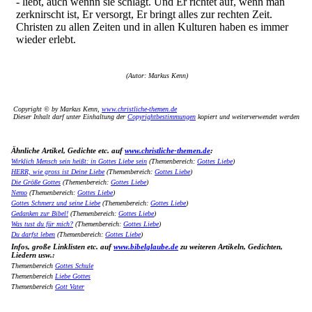
- liebt, auch wennn sie schlägt. Und Er richtet auf, wenn man
zerknirscht ist, Er versorgt, Er bringt alles zur rechten Zeit.
Christen zu allen Zeiten und in allen Kulturen haben es immer
wieder erlebt.
(Autor: Markus Kenn)
Copyright © by Markus Kenn,
www.christliche-themen.de
Dieser Inhalt darf unter Einhaltung der
Copyrightbestimmungen
kopiert und weiterverwendet werden
Ähnliche Artikel, Gedichte etc. auf
www.christliche-themen.de
:
Wirklich Mensch sein heißt: in Gottes Liebe sein
(Themenbereich:
Gottes Liebe
)
HERR, wie gross ist Deine Liebe
(Themenbereich:
Gottes Liebe
)
Die Größe Gottes
(Themenbereich:
Gottes Liebe
)
Nemo
(Themenbereich:
Gottes Liebe
)
Gottes Schmerz und seine Liebe
(Themenbereich:
Gottes Liebe
)
Gedanken zur Bibel!
(Themenbereich:
Gottes Liebe
)
Was tust du für mich?
(Themenbereich:
Gottes Liebe
)
Du darfst leben
(Themenbereich:
Gottes Liebe
)
Infos, große Linklisten etc. auf
www.bibelglaube.de
zu weiteren Artikeln, Gedichten,
Liedern usw.:
Themenbereich
Gottes Schule
Themenbereich
Liebe Gottes
Themenbereich
Gott Vater