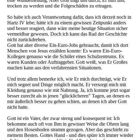
eine Wunderheilung. Aber Gott trägt uns durch, Er hilft uns,
trocken zu werden und die Folgeschäden zu ertragen.
So habe ich auch Verantwortung dafür, dass ich derzeit noch in
Hartz IV lebe; hätte ich zu einem gewissen Zeitpunkt anders
und besser reagiert, dann wäre meine heutige Situation sicher
vermeidbar gewesen. Doch ich kann das Rad der Geschichte
nicht zurückdrehen.
Gott hat aber diverse Ein-Euro-Jobs gebraucht, damit ich dort
Menschen von Jesus erzählen konnte: Es waren Ein-Euro-
Kollegen genauso wie die Schüler eines Schulzentrums. Es
waren Kunden oder Auftraggeber. Gott weiß, was Er Großes
machen kann aus den verfahrensten Situationen.
Und trotz allem bemerke ich, wie Er mich durchträgt, wie Er
mich segnet und Dinge möglich macht. Er versorgt mich mit
Kleidung genauso wie mit Nahrung. Ja, ich komme jetzt sogar
besser zurecht als in jenen "glücklicheren" Tagen, an denen es
mir äußerlich besser zu gehen schien, an denen ich aber Gott
nicht hatte.
Gott ist ein Vater, der zwar streng und konsequent ist: Ich
bekomme auch oft von Ihm in gewisser Weise die Ohren lang
und den Hosenboden stramm gezogen. Aber das geschieht zu
meinem Besten. Gottes Hand - und dies spüre ich immer wieder