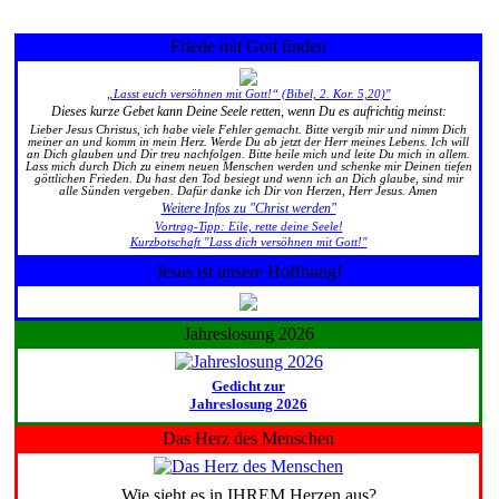
Friede mit Gott finden
„Lasst euch versöhnen mit Gott!“ (Bibel, 2. Kor. 5,20)"
Dieses kurze Gebet kann Deine Seele retten, wenn Du es aufrichtig meinst:
Lieber Jesus Christus, ich habe viele Fehler gemacht. Bitte vergib mir und nimm Dich
meiner an und komm in mein Herz. Werde Du ab jetzt der Herr meines Lebens. Ich will
an Dich glauben und Dir treu nachfolgen. Bitte heile mich und leite Du mich in allem.
Lass mich durch Dich zu einem neuen Menschen werden und schenke mir Deinen tiefen
göttlichen Frieden. Du hast den Tod besiegt und wenn ich an Dich glaube, sind mir
alle Sünden vergeben. Dafür danke ich Dir von Herzen, Herr Jesus. Amen
Weitere Infos zu "Christ werden"
Vortrag-Tipp: Eile, rette deine Seele!
Kurzbotschaft "Lass dich versöhnen mit Gott!"
Jesus ist unsere Hoffnung!
Jahreslosung 2026
Gedicht zur
Jahreslosung 2026
Das Herz des Menschen
Wie sieht es in IHREM Herzen aus?