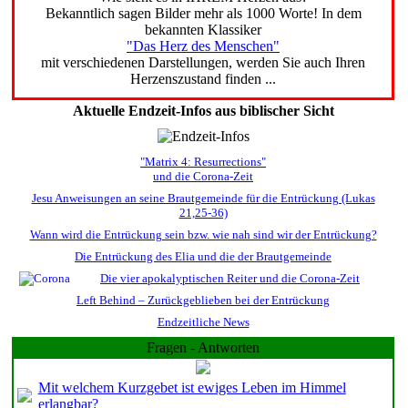
Bekanntlich sagen Bilder mehr als 1000 Worte! In dem
bekannten Klassiker
"Das Herz des Menschen"
mit verschiedenen Darstellungen, werden Sie auch Ihren
Herzenszustand finden ...
Aktuelle Endzeit-Infos aus biblischer Sicht
"Matrix 4: Resurrections"
und die Corona-Zeit
Jesu Anweisungen an seine Brautgemeinde für die Entrückung (Lukas
21,25-36)
Wann wird die Entrückung sein bzw. wie nah sind wir der Entrückung?
Die Entrückung des Elia und die der Brautgemeinde
Die vier apokalyptischen Reiter und die Corona-Zeit
Left Behind – Zurückgeblieben bei der Entrückung
Endzeitliche News
Fragen - Antworten
Mit welchem Kurzgebet ist ewiges Leben im Himmel
erlangbar?