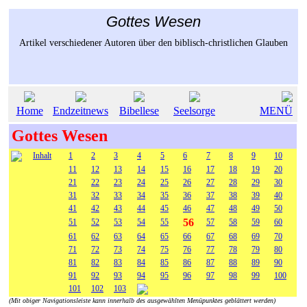
Gottes Wesen
Artikel verschiedener Autoren über den biblisch-christlichen Glauben
Home
Endzeitnews
Bibellese
Seelsorge
MENÜ
Gottes Wesen
Inhalt
1
2
3
4
5
6
7
8
9
10
11
12
13
14
15
16
17
18
19
20
21
22
23
24
25
26
27
28
29
30
31
32
33
34
35
36
37
38
39
40
41
42
43
44
45
46
47
48
49
50
56
51
52
53
54
55
57
58
59
60
61
62
63
64
65
66
67
68
69
70
71
72
73
74
75
76
77
78
79
80
81
82
83
84
85
86
87
88
89
90
91
92
93
94
95
96
97
98
99
100
101
102
103
(Mit obiger Navigationsleiste kann innerhalb des ausgewählten Menüpunktes geblättert werden)