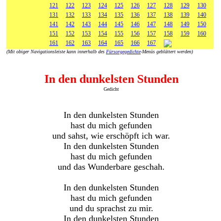
121
122
123
124
125
126
127
128
129
130
131
132
133
134
135
136
137
138
139
140
141
142
143
144
145
146
147
148
149
150
151
152
153
154
155
156
157
158
159
160
161
162
163
164
165
166
167
(Mit obiger Navigationsleiste kann innerhalb des
Fürsorgegedichte
-Menüs geblättert werden)
In den dunkelsten Stunden
Gedicht
In den dunkelsten Stunden
hast du mich gefunden
und sahst, wie erschöpft ich war.
In den dunkelsten Stunden
hast du mich gefunden
und das Wunderbare geschah.
In den dunkelsten Stunden
hast du mich gefunden
und du sprachst zu mir.
In den dunkelsten Stunden