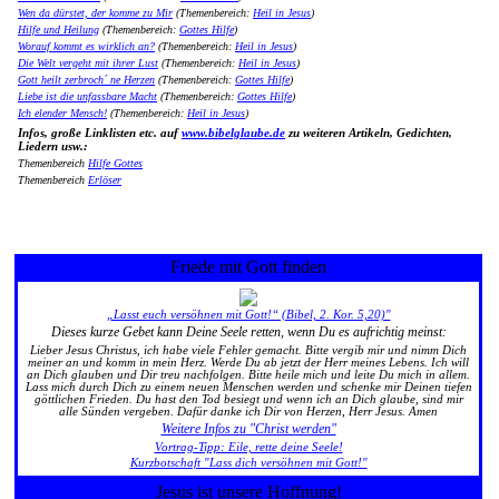
Wen da dürstet, der komme zu Mir
(Themenbereich:
Heil in Jesus
)
Hilfe und Heilung
(Themenbereich:
Gottes Hilfe
)
Worauf kommt es wirklich an?
(Themenbereich:
Heil in Jesus
)
Die Welt vergeht mit ihrer Lust
(Themenbereich:
Heil in Jesus
)
Gott heilt zerbroch´ ne Herzen
(Themenbereich:
Gottes Hilfe
)
Liebe ist die unfassbare Macht
(Themenbereich:
Gottes Hilfe
)
Ich elender Mensch!
(Themenbereich:
Heil in Jesus
)
Infos, große Linklisten etc. auf
www.bibelglaube.de
zu weiteren Artikeln, Gedichten,
Liedern usw.:
Themenbereich
Hilfe Gottes
Themenbereich
Erlöser
Friede mit Gott finden
„Lasst euch versöhnen mit Gott!“ (Bibel, 2. Kor. 5,20)"
Dieses kurze Gebet kann Deine Seele retten, wenn Du es aufrichtig meinst:
Lieber Jesus Christus, ich habe viele Fehler gemacht. Bitte vergib mir und nimm Dich
meiner an und komm in mein Herz. Werde Du ab jetzt der Herr meines Lebens. Ich will
an Dich glauben und Dir treu nachfolgen. Bitte heile mich und leite Du mich in allem.
Lass mich durch Dich zu einem neuen Menschen werden und schenke mir Deinen tiefen
göttlichen Frieden. Du hast den Tod besiegt und wenn ich an Dich glaube, sind mir
alle Sünden vergeben. Dafür danke ich Dir von Herzen, Herr Jesus. Amen
Weitere Infos zu "Christ werden"
Vortrag-Tipp: Eile, rette deine Seele!
Kurzbotschaft "Lass dich versöhnen mit Gott!"
Jesus ist unsere Hoffnung!