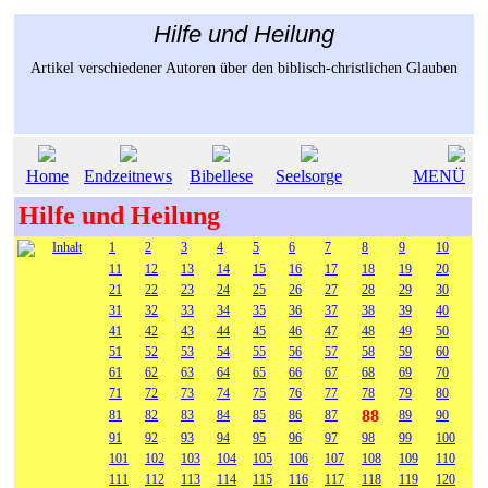
Hilfe und Heilung
Artikel verschiedener Autoren über den biblisch-christlichen Glauben
Home
Endzeitnews
Bibellese
Seelsorge
MENÜ
Hilfe und Heilung
Inhalt
1
2
3
4
5
6
7
8
9
10
11
12
13
14
15
16
17
18
19
20
21
22
23
24
25
26
27
28
29
30
31
32
33
34
35
36
37
38
39
40
41
42
43
44
45
46
47
48
49
50
51
52
53
54
55
56
57
58
59
60
61
62
63
64
65
66
67
68
69
70
71
72
73
74
75
76
77
78
79
80
88
81
82
83
84
85
86
87
89
90
91
92
93
94
95
96
97
98
99
100
101
102
103
104
105
106
107
108
109
110
111
112
113
114
115
116
117
118
119
120