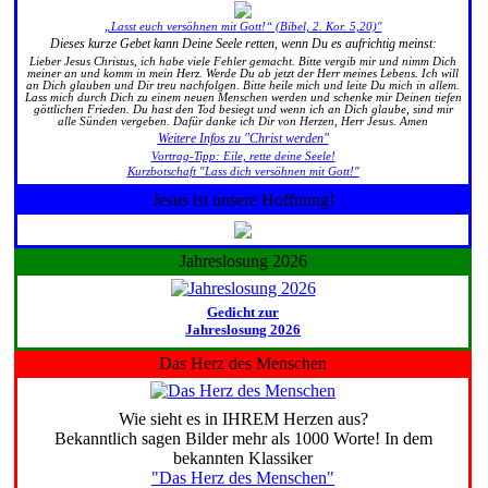
„Lasst euch versöhnen mit Gott!“ (Bibel, 2. Kor. 5,20)"
Dieses kurze Gebet kann Deine Seele retten, wenn Du es aufrichtig meinst:
Lieber Jesus Christus, ich habe viele Fehler gemacht. Bitte vergib mir und nimm Dich
meiner an und komm in mein Herz. Werde Du ab jetzt der Herr meines Lebens. Ich will
an Dich glauben und Dir treu nachfolgen. Bitte heile mich und leite Du mich in allem.
Lass mich durch Dich zu einem neuen Menschen werden und schenke mir Deinen tiefen
göttlichen Frieden. Du hast den Tod besiegt und wenn ich an Dich glaube, sind mir
alle Sünden vergeben. Dafür danke ich Dir von Herzen, Herr Jesus. Amen
Weitere Infos zu "Christ werden"
Vortrag-Tipp: Eile, rette deine Seele!
Kurzbotschaft "Lass dich versöhnen mit Gott!"
Jesus ist unsere Hoffnung!
Jahreslosung 2026
Gedicht zur
Jahreslosung 2026
Das Herz des Menschen
Wie sieht es in IHREM Herzen aus?
Bekanntlich sagen Bilder mehr als 1000 Worte! In dem
bekannten Klassiker
"Das Herz des Menschen"