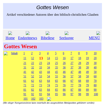
Gottes Wesen
Artikel verschiedener Autoren über den biblisch-christlichen Glauben
Home
Endzeitnews
Bibellese
Seelsorge
MENÜ
Gottes Wesen
Inhalt
1
2
3
4
5
6
7
8
9
10
13
11
12
14
15
16
17
18
19
20
21
22
23
24
25
26
27
28
29
30
31
32
33
34
35
36
37
38
39
40
41
42
43
44
45
46
47
48
49
50
51
52
53
54
55
56
57
58
59
60
61
62
63
64
65
66
67
68
69
70
71
72
73
74
75
76
77
78
79
80
81
82
83
84
85
86
87
88
89
90
91
92
93
94
95
96
97
98
99
100
101
102
103
(Mit obiger Navigationsleiste kann innerhalb des ausgewählten Menüpunktes geblättert werden)