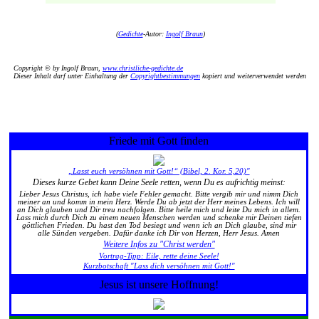
(
Gedichte
-Autor:
Ingolf Braun
)
Copyright © by Ingolf Braun,
www.christliche-gedichte.de
Dieser Inhalt darf unter Einhaltung der
Copyrightbestimmungen
kopiert und weiterverwendet werden
Friede mit Gott finden
„Lasst euch versöhnen mit Gott!“ (Bibel, 2. Kor. 5,20)"
Dieses kurze Gebet kann Deine Seele retten, wenn Du es aufrichtig meinst:
Lieber Jesus Christus, ich habe viele Fehler gemacht. Bitte vergib mir und nimm Dich
meiner an und komm in mein Herz. Werde Du ab jetzt der Herr meines Lebens. Ich will
an Dich glauben und Dir treu nachfolgen. Bitte heile mich und leite Du mich in allem.
Lass mich durch Dich zu einem neuen Menschen werden und schenke mir Deinen tiefen
göttlichen Frieden. Du hast den Tod besiegt und wenn ich an Dich glaube, sind mir
alle Sünden vergeben. Dafür danke ich Dir von Herzen, Herr Jesus. Amen
Weitere Infos zu "Christ werden"
Vortrag-Tipp: Eile, rette deine Seele!
Kurzbotschaft "Lass dich versöhnen mit Gott!"
Jesus ist unsere Hoffnung!