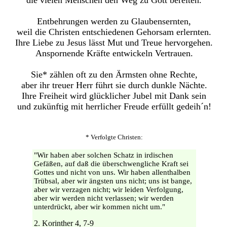
die vielen Menschen den Weg zu Gott bereiten.
Entbehrungen werden zu Glaubensernten,
weil die Christen entschiedenen Gehorsam erlernten.
Ihre Liebe zu Jesus lässt Mut und Treue hervorgehen.
Anspornende Kräfte entwickeln Vertrauen.
Sie* zählen oft zu den Ärmsten ohne Rechte,
aber ihr treuer Herr führt sie durch dunkle Nächte.
Ihre Freiheit wird glücklicher Jubel mit Dank sein
und zukünftig mit herrlicher Freude erfüllt gedeih´n!
* Verfolgte Christen:
"Wir haben aber solchen Schatz in irdischen
Gefäßen, auf daß die überschwengliche Kraft sei
Gottes und nicht von uns. Wir haben allenthalben
Trübsal, aber wir ängsten uns nicht; uns ist bange,
aber wir verzagen nicht; wir leiden Verfolgung,
aber wir werden nicht verlassen; wir werden
unterdrückt, aber wir kommen nicht um."
2. Korinther 4, 7-9