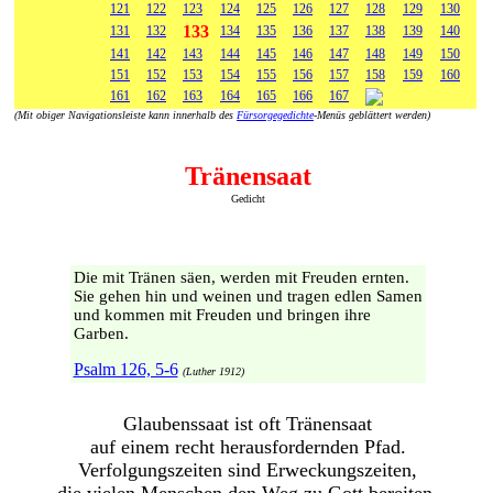
121
122
123
124
125
126
127
128
129
130
133
131
132
134
135
136
137
138
139
140
141
142
143
144
145
146
147
148
149
150
151
152
153
154
155
156
157
158
159
160
161
162
163
164
165
166
167
(Mit obiger Navigationsleiste kann innerhalb des
Fürsorgegedichte
-Menüs geblättert werden)
Tränensaat
Gedicht
Die mit Tränen säen, werden mit Freuden ernten.
Sie gehen hin und weinen und tragen edlen Samen
und kommen mit Freuden und bringen ihre
Garben.
Psalm 126, 5-6
(Luther 1912)
Glaubenssaat ist oft Tränensaat
auf einem recht herausfordernden Pfad.
Verfolgungszeiten sind Erweckungszeiten,