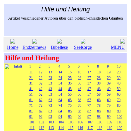
Hilfe und Heilung
Artikel verschiedener Autoren über den biblisch-christlichen Glauben
Home
Endzeitnews
Bibellese
Seelsorge
MENÜ
Hilfe und Heilung
Inhalt
1
2
3
4
5
6
7
8
9
10
11
12
13
14
15
16
17
18
19
20
21
22
23
24
25
26
27
28
29
30
31
32
33
34
35
36
37
38
39
40
41
42
43
44
45
46
47
48
49
50
51
52
53
54
55
56
57
58
59
60
61
62
63
64
65
66
67
68
69
70
71
72
73
74
75
76
77
78
79
80
81
82
83
84
85
86
87
88
89
90
91
92
93
94
95
96
97
98
99
100
101
102
103
104
105
106
107
108
109
110
111
112
113
114
115
116
117
118
119
120