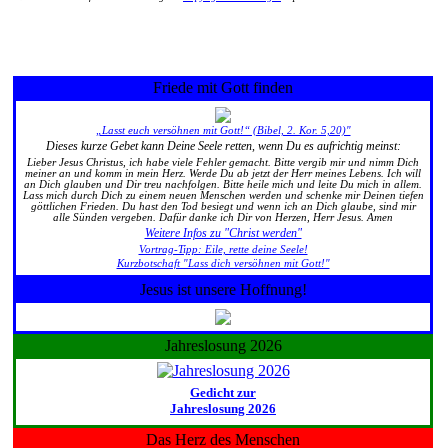
Friede mit Gott finden
„Lasst euch versöhnen mit Gott!“ (Bibel, 2. Kor. 5,20)"
Dieses kurze Gebet kann Deine Seele retten, wenn Du es aufrichtig meinst:
Lieber Jesus Christus, ich habe viele Fehler gemacht. Bitte vergib mir und nimm Dich
meiner an und komm in mein Herz. Werde Du ab jetzt der Herr meines Lebens. Ich will
an Dich glauben und Dir treu nachfolgen. Bitte heile mich und leite Du mich in allem.
Lass mich durch Dich zu einem neuen Menschen werden und schenke mir Deinen tiefen
göttlichen Frieden. Du hast den Tod besiegt und wenn ich an Dich glaube, sind mir
alle Sünden vergeben. Dafür danke ich Dir von Herzen, Herr Jesus. Amen
Weitere Infos zu "Christ werden"
Vortrag-Tipp: Eile, rette deine Seele!
Kurzbotschaft "Lass dich versöhnen mit Gott!"
Jesus ist unsere Hoffnung!
Jahreslosung 2026
Gedicht zur
Jahreslosung 2026
Das Herz des Menschen