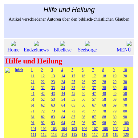
Hilfe und Heilung
Artikel verschiedener Autoren über den biblisch-christlichen Glauben
Home
Endzeitnews
Bibellese
Seelsorge
MENÜ
Hilfe und Heilung
Inhalt
1
2
3
4
5
6
7
8
9
10
11
12
13
14
15
16
17
18
19
20
21
22
23
24
25
26
27
28
29
30
31
32
33
34
35
36
37
38
39
40
41
42
43
44
45
46
47
48
49
50
51
52
53
54
55
56
57
58
59
60
61
62
63
64
65
66
67
68
69
70
71
72
73
74
75
76
77
78
79
80
81
82
83
84
85
86
87
88
89
90
91
92
93
94
95
96
97
98
99
100
101
102
103
104
105
106
107
108
109
110
111
112
113
114
115
116
117
118
119
120