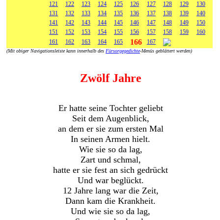
121
122
123
124
125
126
127
128
129
130
131
132
133
134
135
136
137
138
139
140
141
142
143
144
145
146
147
148
149
150
151
152
153
154
155
156
157
158
159
160
166
161
162
163
164
165
167
(Mit obiger Navigationsleiste kann innerhalb des
Fürsorgegedichte
-Menüs geblättert werden)
Zwölf Jahre
Er hatte seine Tochter geliebt
Seit dem Augenblick,
an dem er sie zum ersten Mal
In seinen Armen hielt.
Wie sie so da lag,
Zart und schmal,
hatte er sie fest an sich gedrückt
Und war beglückt.
12 Jahre lang war die Zeit,
Dann kam die Krankheit.
Und wie sie so da lag,