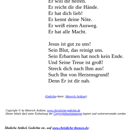
Er will dir helfen.
Er reicht dir die Hände.
Er hat dich lieb!
Er kennt deine Nöte.
Er weiß einen Ausweg.
Er hat alle Macht.
Jesus ist gut zu uns!
Sein Blut, das reinigt uns.
Sein Erbarmen hat noch kein Ende.
Und Seine Treue ist groß!
Streck dich nach Ihm aus!
Such Ihn von Herzensgrund!
Denn Er ist dir nah.
(
Gedichte
-Autor:
Heinrich Ardüser
)
Copyright © by Heinrich Ardüser,
www.christliche-gedichte.de
Dieser Inhalt darf unter Einhaltung der
Copyrightbestimmungen
kopiert und weiterverwendet werden
Ähnliche Artikel, Gedichte etc. auf
www.christliche-themen.de
: