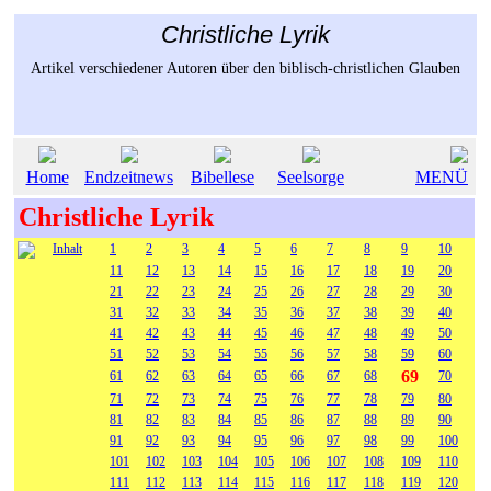
Christliche Lyrik
Artikel verschiedener Autoren über den biblisch-christlichen Glauben
Home
Endzeitnews
Bibellese
Seelsorge
MENÜ
Christliche Lyrik
Inhalt
1
2
3
4
5
6
7
8
9
10
11
12
13
14
15
16
17
18
19
20
21
22
23
24
25
26
27
28
29
30
31
32
33
34
35
36
37
38
39
40
41
42
43
44
45
46
47
48
49
50
51
52
53
54
55
56
57
58
59
60
69
61
62
63
64
65
66
67
68
70
71
72
73
74
75
76
77
78
79
80
81
82
83
84
85
86
87
88
89
90
91
92
93
94
95
96
97
98
99
100
101
102
103
104
105
106
107
108
109
110
111
112
113
114
115
116
117
118
119
120