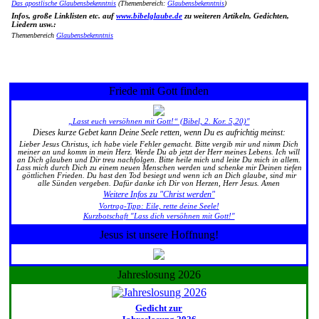
Das apostlische Glaubensbekenntnis
(Themenbereich:
Glaubensbekenntnis
)
Infos, große Linklisten etc. auf
www.bibelglaube.de
zu weiteren Artikeln, Gedichten,
Liedern usw.:
Themenbereich
Glaubensbekenntnis
Friede mit Gott finden
„Lasst euch versöhnen mit Gott!“ (Bibel, 2. Kor. 5,20)"
Dieses kurze Gebet kann Deine Seele retten, wenn Du es aufrichtig meinst:
Lieber Jesus Christus, ich habe viele Fehler gemacht. Bitte vergib mir und nimm Dich
meiner an und komm in mein Herz. Werde Du ab jetzt der Herr meines Lebens. Ich will
an Dich glauben und Dir treu nachfolgen. Bitte heile mich und leite Du mich in allem.
Lass mich durch Dich zu einem neuen Menschen werden und schenke mir Deinen tiefen
göttlichen Frieden. Du hast den Tod besiegt und wenn ich an Dich glaube, sind mir
alle Sünden vergeben. Dafür danke ich Dir von Herzen, Herr Jesus. Amen
Weitere Infos zu "Christ werden"
Vortrag-Tipp: Eile, rette deine Seele!
Kurzbotschaft "Lass dich versöhnen mit Gott!"
Jesus ist unsere Hoffnung!
Jahreslosung 2026
Gedicht zur