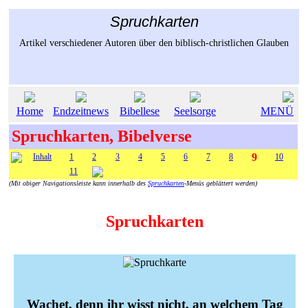
Spruchkarten
Artikel verschiedener Autoren über den biblisch-christlichen Glauben
Home
Endzeitnews
Bibellese
Seelsorge
MENÜ
Spruchkarten, Bibelverse
9
Inhalt
1
2
3
4
5
6
7
8
10
11
(Mit obiger Navigationsleiste kann innerhalb des
Spruchkarten
-Menüs geblättert werden)
Spruchkarten
Wachet, denn ihr wisst nicht, an welchem Tag