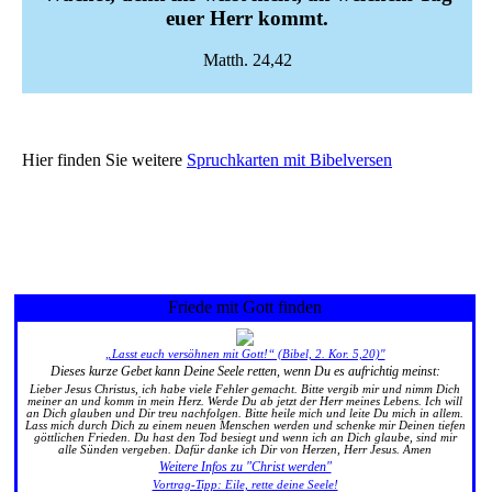
euer Herr kommt.
Matth. 24,42
Hier finden Sie weitere
Spruchkarten mit Bibelversen
Friede mit Gott finden
„Lasst euch versöhnen mit Gott!“ (Bibel, 2. Kor. 5,20)"
Dieses kurze Gebet kann Deine Seele retten, wenn Du es aufrichtig meinst:
Lieber Jesus Christus, ich habe viele Fehler gemacht. Bitte vergib mir und nimm Dich
meiner an und komm in mein Herz. Werde Du ab jetzt der Herr meines Lebens. Ich will
an Dich glauben und Dir treu nachfolgen. Bitte heile mich und leite Du mich in allem.
Lass mich durch Dich zu einem neuen Menschen werden und schenke mir Deinen tiefen
göttlichen Frieden. Du hast den Tod besiegt und wenn ich an Dich glaube, sind mir
alle Sünden vergeben. Dafür danke ich Dir von Herzen, Herr Jesus. Amen
Weitere Infos zu "Christ werden"
Vortrag-Tipp: Eile, rette deine Seele!