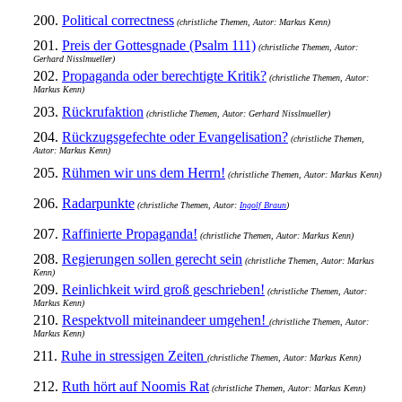
200.
Political correctness
(christliche Themen, Autor: Markus Kenn)
201.
Preis der Gottesgnade (Psalm 111)
(christliche Themen, Autor:
Gerhard Nisslmueller)
202.
Propaganda oder berechtigte Kritik?
(christliche Themen, Autor:
Markus Kenn)
203.
Rückrufaktion
(christliche Themen, Autor: Gerhard Nisslmueller)
204.
Rückzugsgefechte oder Evangelisation?
(christliche Themen,
Autor: Markus Kenn)
205.
Rühmen wir uns dem Herrn!
(christliche Themen, Autor: Markus Kenn)
206.
Radarpunkte
(christliche Themen, Autor:
Ingolf Braun
)
207.
Raffinierte Propaganda!
(christliche Themen, Autor: Markus Kenn)
208.
Regierungen sollen gerecht sein
(christliche Themen, Autor: Markus
Kenn)
209.
Reinlichkeit wird groß geschrieben!
(christliche Themen, Autor:
Markus Kenn)
210.
Respektvoll miteinandeer umgehen!
(christliche Themen, Autor:
Markus Kenn)
211.
Ruhe in stressigen Zeiten
(christliche Themen, Autor: Markus Kenn)
212.
Ruth hört auf Noomis Rat
(christliche Themen, Autor: Markus Kenn)