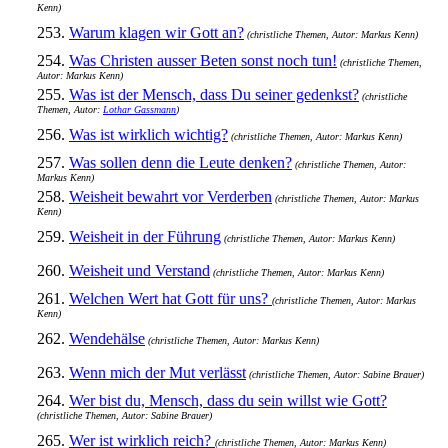
Kenn)
253.
Warum klagen wir Gott an?
(christliche Themen, Autor: Markus Kenn)
254.
Was Christen ausser Beten sonst noch tun!
(christliche Themen,
Autor: Markus Kenn)
255.
Was ist der Mensch, dass Du seiner gedenkst?
(christliche
Themen, Autor:
Lothar Gassmann
)
256.
Was ist wirklich wichtig?
(christliche Themen, Autor: Markus Kenn)
257.
Was sollen denn die Leute denken?
(christliche Themen, Autor:
Markus Kenn)
258.
Weisheit bewahrt vor Verderben
(christliche Themen, Autor: Markus
Kenn)
259.
Weisheit in der Führung
(christliche Themen, Autor: Markus Kenn)
260.
Weisheit und Verstand
(christliche Themen, Autor: Markus Kenn)
261.
Welchen Wert hat Gott für uns?
(christliche Themen, Autor: Markus
Kenn)
262.
Wendehälse
(christliche Themen, Autor: Markus Kenn)
263.
Wenn mich der Mut verlässt
(christliche Themen, Autor: Sabine Brauer)
264.
Wer bist du, Mensch, dass du sein willst wie Gott?
(christliche Themen, Autor: Sabine Brauer)
265.
Wer ist wirklich reich?
(christliche Themen, Autor: Markus Kenn)