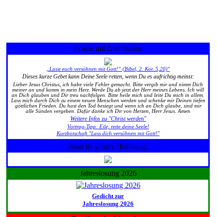
Friede mit Gott finden
„Lasst euch versöhnen mit Gott!“ (Bibel, 2. Kor. 5,20)"
Dieses kurze Gebet kann Deine Seele retten, wenn Du es aufrichtig meinst:
Lieber Jesus Christus, ich habe viele Fehler gemacht. Bitte vergib mir und nimm Dich
meiner an und komm in mein Herz. Werde Du ab jetzt der Herr meines Lebens. Ich will
an Dich glauben und Dir treu nachfolgen. Bitte heile mich und leite Du mich in allem.
Lass mich durch Dich zu einem neuen Menschen werden und schenke mir Deinen tiefen
göttlichen Frieden. Du hast den Tod besiegt und wenn ich an Dich glaube, sind mir
alle Sünden vergeben. Dafür danke ich Dir von Herzen, Herr Jesus. Amen
Weitere Infos zu "Christ werden"
Vortrag-Tipp: Eile, rette deine Seele!
Kurzbotschaft "Lass dich versöhnen mit Gott!"
Jesus ist unsere Hoffnung!
Jahreslosung 2026
Gedicht zur
Jahreslosung 2026