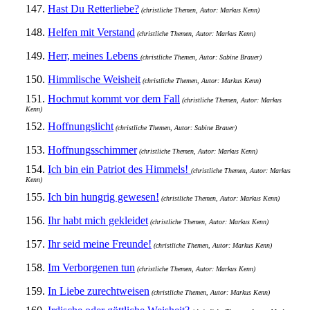
147.
Hast Du Retterliebe?
(christliche Themen, Autor: Markus Kenn)
148.
Helfen mit Verstand
(christliche Themen, Autor: Markus Kenn)
149.
Herr, meines Lebens
(christliche Themen, Autor: Sabine Brauer)
150.
Himmlische Weisheit
(christliche Themen, Autor: Markus Kenn)
151.
Hochmut kommt vor dem Fall
(christliche Themen, Autor: Markus
Kenn)
152.
Hoffnungslicht
(christliche Themen, Autor: Sabine Brauer)
153.
Hoffnungsschimmer
(christliche Themen, Autor: Markus Kenn)
154.
Ich bin ein Patriot des Himmels!
(christliche Themen, Autor: Markus
Kenn)
155.
Ich bin hungrig gewesen!
(christliche Themen, Autor: Markus Kenn)
156.
Ihr habt mich gekleidet
(christliche Themen, Autor: Markus Kenn)
157.
Ihr seid meine Freunde!
(christliche Themen, Autor: Markus Kenn)
158.
Im Verborgenen tun
(christliche Themen, Autor: Markus Kenn)
159.
In Liebe zurechtweisen
(christliche Themen, Autor: Markus Kenn)