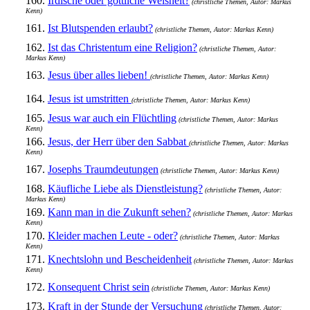
160.
Irdische oder göttliche Weisheit?
(christliche Themen, Autor: Markus
Kenn)
161.
Ist Blutspenden erlaubt?
(christliche Themen, Autor: Markus Kenn)
162.
Ist das Christentum eine Religion?
(christliche Themen, Autor:
Markus Kenn)
163.
Jesus über alles lieben!
(christliche Themen, Autor: Markus Kenn)
164.
Jesus ist umstritten
(christliche Themen, Autor: Markus Kenn)
165.
Jesus war auch ein Flüchtling
(christliche Themen, Autor: Markus
Kenn)
166.
Jesus, der Herr über den Sabbat
(christliche Themen, Autor: Markus
Kenn)
167.
Josephs Traumdeutungen
(christliche Themen, Autor: Markus Kenn)
168.
Käufliche Liebe als Dienstleistung?
(christliche Themen, Autor:
Markus Kenn)
169.
Kann man in die Zukunft sehen?
(christliche Themen, Autor: Markus
Kenn)
170.
Kleider machen Leute - oder?
(christliche Themen, Autor: Markus
Kenn)
171.
Knechtslohn und Bescheidenheit
(christliche Themen, Autor: Markus
Kenn)
172.
Konsequent Christ sein
(christliche Themen, Autor: Markus Kenn)
173.
Kraft in der Stunde der Versuchung
(christliche Themen, Autor: