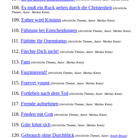
108.
Es muß ein Ruck gehen durch die Christenheit
(christliche
Themen, Autor: Markus Kenn)
109.
Esther wird Königin
(christliche Themen, Autor: Markus Kenn)
110.
Führung bei Entscheidungen
(christliche Themen, Autor: Markus Kenn)
111.
Fürbitte für Onemismus
(christliche Themen, Autor: Markus Kenn)
112.
Fürchte Dich nicht!
(christliche Themen, Autor: Markus Kenn)
113.
Fans
(christliche Themen, Autor: Markus Kenn)
114.
Faszinierend!
(christliche Themen, Autor: Markus Kenn)
115.
Forever young
(christliche Themen, Autor: Markus Kenn)
116.
Fortleben nach dem Tod
(christliche Themen, Autor: Markus Kenn)
117.
Fremde aufnehmen
(christliche Themen, Autor: Markus Kenn)
118.
Frieden mit Gott
(christliche Themen, Autor: Markus Kenn)
119.
Güte lohnt sich
(christliche Themen, Autor: Markus Kenn)
120.
Gebrauch ohne Durchblick
(christliche Themen, Autor:
Ingolf Braun
)