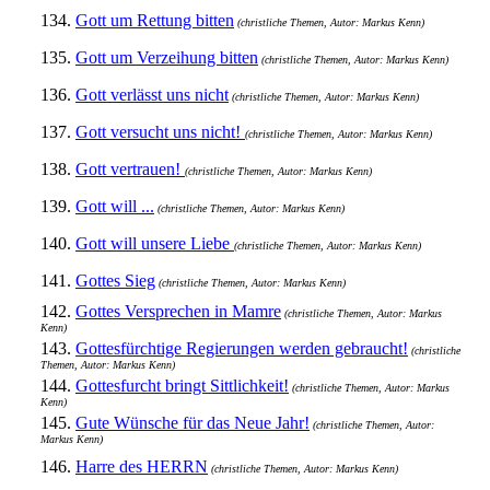
134.
Gott um Rettung bitten
(christliche Themen, Autor: Markus Kenn)
135.
Gott um Verzeihung bitten
(christliche Themen, Autor: Markus Kenn)
136.
Gott verlässt uns nicht
(christliche Themen, Autor: Markus Kenn)
137.
Gott versucht uns nicht!
(christliche Themen, Autor: Markus Kenn)
138.
Gott vertrauen!
(christliche Themen, Autor: Markus Kenn)
139.
Gott will ...
(christliche Themen, Autor: Markus Kenn)
140.
Gott will unsere Liebe
(christliche Themen, Autor: Markus Kenn)
141.
Gottes Sieg
(christliche Themen, Autor: Markus Kenn)
142.
Gottes Versprechen in Mamre
(christliche Themen, Autor: Markus
Kenn)
143.
Gottesfürchtige Regierungen werden gebraucht!
(christliche
Themen, Autor: Markus Kenn)
144.
Gottesfurcht bringt Sittlichkeit!
(christliche Themen, Autor: Markus
Kenn)
145.
Gute Wünsche für das Neue Jahr!
(christliche Themen, Autor:
Markus Kenn)
146.
Harre des HERRN
(christliche Themen, Autor: Markus Kenn)