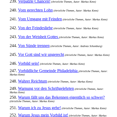
239.
Verpatzte Chancen!
(christliche Themen, Autor: Markus Kenn)
240.
Vom gerechten Lohn
(christliche Themen, Autor: Markus Kenn)
241.
Vom Umgang mit Feinden
(christliche Themen, Autor: Markus Kenn)
242.
Von der Feindesliebe
(christliche Themen, Autor: Markus Kenn)
243.
Von der Weisheit Gottes
(christliche Themen, Autor: Markus Kenn)
244.
Von Sünde trennen
(christliche Themen, Autor: Andreas Schomburg)
245.
Vor Gott sind wir ungerecht
(christliche Themen, Autor: Markus Kenn)
246.
Vorbild sein!
(christliche Themen, Autor: Markus Kenn)
247.
Vorbildliche Gemeinde Philadelphia
(christliche Themen, Autor:
Markus Kenn)
248.
Wahrer Reichtum
(christliche Themen, Autor: Markus Kenn)
249.
Warnung vor den Schriftgelehrten
(christliche Themen, Autor:
Markus Kenn)
250.
Warum fällt uns das Bekennen eigentlich so schwer?
(christliche Themen, Autor: Markus Kenn)
251.
Warum ich zu Jesus gehe!
(christliche Themen, Autor: Markus Kenn)
252.
Warum Jesus mein Vorbild ist!
(christliche Themen, Autor: Markus