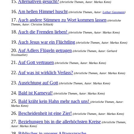
15.
Alternativen gesucht?
(christliche Themen, Autor: Markus Kenn)
16.
Am hellen Himmel huscht
(christliche Themen, Autor:
Lothar Gassmann
)
17.
Auch andere Stimmen zu Wort kommen lassen
(christliche
Themen, Autor: Christine Schlack)
18.
Auch die Fremden lieben!
(christliche Themen, Autor: Markus Kenn)
19.
Auch Jesus war ein Flüchtling
(christliche Themen, Autor: Markus Kenn)
20.
Auf Adlers Flügeln getragen
(christliche Themen, Autor: Gerhard
Nisslmueller)
21.
Auf Gott vertrauen
(christliche Themen, Autor: Markus Kenn)
22.
Auf was ist wirklich Verlass?
(christliche Themen, Autor: Markus Kenn)
23.
Ausrichtung auf Gott
(christliche Themen, Autor: Markus Kenn)
24.
Bald ist Karneval!
(christliche Themen, Autor: Markus Kenn)
25.
Bald kräht kein Hahn mehr nach uns!
(christliche Themen, Autor:
Markus Kenn)
26.
Bescheidenheit ist eine Zier!
(christliche Themen, Autor: Markus Kenn)
27.
Beziehungen bis in die allerhöchsten Kreise
(christliche Themen,
Autor: Markus Kenn)
28.
Biblisches in unserer Alltagssprache