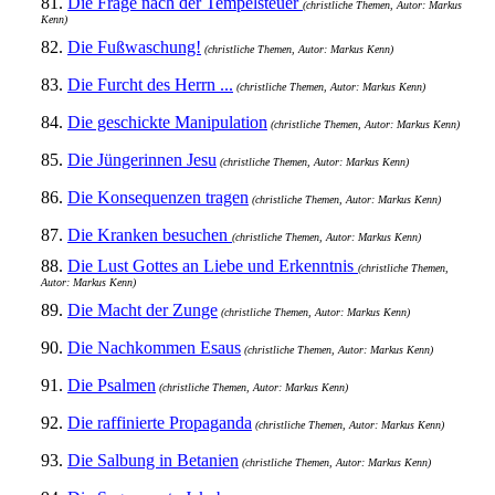
81.
Die Frage nach der Tempelsteuer
(christliche Themen, Autor: Markus
Kenn)
82.
Die Fußwaschung!
(christliche Themen, Autor: Markus Kenn)
83.
Die Furcht des Herrn ...
(christliche Themen, Autor: Markus Kenn)
84.
Die geschickte Manipulation
(christliche Themen, Autor: Markus Kenn)
85.
Die Jüngerinnen Jesu
(christliche Themen, Autor: Markus Kenn)
86.
Die Konsequenzen tragen
(christliche Themen, Autor: Markus Kenn)
87.
Die Kranken besuchen
(christliche Themen, Autor: Markus Kenn)
88.
Die Lust Gottes an Liebe und Erkenntnis
(christliche Themen,
Autor: Markus Kenn)
89.
Die Macht der Zunge
(christliche Themen, Autor: Markus Kenn)
90.
Die Nachkommen Esaus
(christliche Themen, Autor: Markus Kenn)
91.
Die Psalmen
(christliche Themen, Autor: Markus Kenn)
92.
Die raffinierte Propaganda
(christliche Themen, Autor: Markus Kenn)
93.
Die Salbung in Betanien
(christliche Themen, Autor: Markus Kenn)