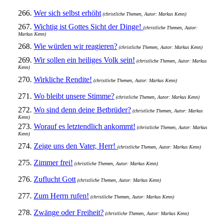
266.
Wer sich selbst erhöht
(christliche Themen, Autor: Markus Kenn)
267.
Wichtig ist Gottes Sicht der Dinge!
(christliche Themen, Autor:
Markus Kenn)
268.
Wie würden wir reagieren?
(christliche Themen, Autor: Markus Kenn)
269.
Wir sollen ein heiliges Volk sein!
(christliche Themen, Autor: Markus
Kenn)
270.
Wirkliche Rendite!
(christliche Themen, Autor: Markus Kenn)
271.
Wo bleibt unsere Stimme?
(christliche Themen, Autor: Markus Kenn)
272.
Wo sind denn deine Betbrüder?
(christliche Themen, Autor: Markus
Kenn)
273.
Worauf es letztendlich ankommt!
(christliche Themen, Autor: Markus
Kenn)
274.
Zeige uns den Vater, Herr!
(christliche Themen, Autor: Markus Kenn)
275.
Zimmer frei!
(christliche Themen, Autor: Markus Kenn)
276.
Zuflucht Gott
(christliche Themen, Autor: Markus Kenn)
277.
Zum Herrn rufen!
(christliche Themen, Autor: Markus Kenn)
278.
Zwänge oder Freiheit?
(christliche Themen, Autor: Markus Kenn)