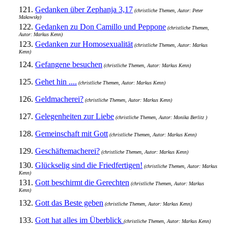
121.
Gedanken über Zephanja 3,17
(christliche Themen, Autor: Peter
Makowsky)
122.
Gedanken zu Don Camillo und Peppone
(christliche Themen,
Autor: Markus Kenn)
123.
Gedanken zur Homosexualität
(christliche Themen, Autor: Markus
Kenn)
124.
Gefangene besuchen
(christliche Themen, Autor: Markus Kenn)
125.
Gehet hin ....
(christliche Themen, Autor: Markus Kenn)
126.
Geldmacherei?
(christliche Themen, Autor: Markus Kenn)
127.
Gelegenheiten zur Liebe
(christliche Themen, Autor: Monika Berlitz )
128.
Gemeinschaft mit Gott
(christliche Themen, Autor: Markus Kenn)
129.
Geschäftemacherei?
(christliche Themen, Autor: Markus Kenn)
130.
Glückselig sind die Friedfertigen!
(christliche Themen, Autor: Markus
Kenn)
131.
Gott beschirmt die Gerechten
(christliche Themen, Autor: Markus
Kenn)
132.
Gott das Beste geben
(christliche Themen, Autor: Markus Kenn)
133.
Gott hat alles im Überblick
(christliche Themen, Autor: Markus Kenn)