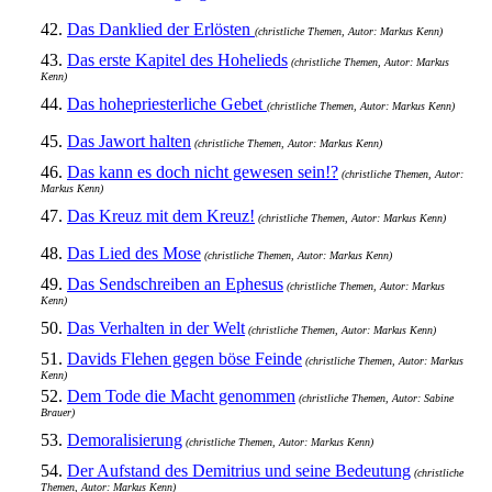
42.
Das Danklied der Erlösten
(christliche Themen, Autor: Markus Kenn)
43.
Das erste Kapitel des Hohelieds
(christliche Themen, Autor: Markus
Kenn)
44.
Das hohepriesterliche Gebet
(christliche Themen, Autor: Markus Kenn)
45.
Das Jawort halten
(christliche Themen, Autor: Markus Kenn)
46.
Das kann es doch nicht gewesen sein!?
(christliche Themen, Autor:
Markus Kenn)
47.
Das Kreuz mit dem Kreuz!
(christliche Themen, Autor: Markus Kenn)
48.
Das Lied des Mose
(christliche Themen, Autor: Markus Kenn)
49.
Das Sendschreiben an Ephesus
(christliche Themen, Autor: Markus
Kenn)
50.
Das Verhalten in der Welt
(christliche Themen, Autor: Markus Kenn)
51.
Davids Flehen gegen böse Feinde
(christliche Themen, Autor: Markus
Kenn)
52.
Dem Tode die Macht genommen
(christliche Themen, Autor: Sabine
Brauer)
53.
Demoralisierung
(christliche Themen, Autor: Markus Kenn)
54.
Der Aufstand des Demitrius und seine Bedeutung
(christliche
Themen, Autor: Markus Kenn)