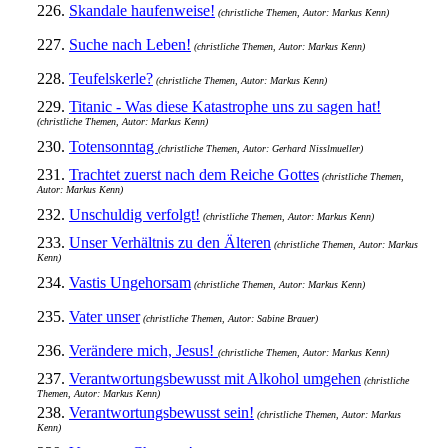
226.
Skandale haufenweise!
(christliche Themen, Autor: Markus Kenn)
227.
Suche nach Leben!
(christliche Themen, Autor: Markus Kenn)
228.
Teufelskerle?
(christliche Themen, Autor: Markus Kenn)
229.
Titanic - Was diese Katastrophe uns zu sagen hat!
(christliche Themen, Autor: Markus Kenn)
230.
Totensonntag
(christliche Themen, Autor: Gerhard Nisslmueller)
231.
Trachtet zuerst nach dem Reiche Gottes
(christliche Themen,
Autor: Markus Kenn)
232.
Unschuldig verfolgt!
(christliche Themen, Autor: Markus Kenn)
233.
Unser Verhältnis zu den Älteren
(christliche Themen, Autor: Markus
Kenn)
234.
Vastis Ungehorsam
(christliche Themen, Autor: Markus Kenn)
235.
Vater unser
(christliche Themen, Autor: Sabine Brauer)
236.
Verändere mich, Jesus!
(christliche Themen, Autor: Markus Kenn)
237.
Verantwortungsbewusst mit Alkohol umgehen
(christliche
Themen, Autor: Markus Kenn)
238.
Verantwortungsbewusst sein!
(christliche Themen, Autor: Markus
Kenn)