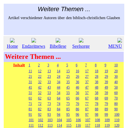
Weitere Themen ...
Artikel verschiedener Autoren über den biblisch-christlichen Glauben
Home
Endzeitnews
Bibellese
Seelsorge
MENÜ
Weitere Themen ...
Inhalt
1
2
3
4
5
6
7
8
9
10
11
12
13
14
15
16
17
18
19
20
21
22
23
24
25
26
27
28
29
30
31
32
33
34
35
36
37
38
39
40
41
42
43
44
45
46
47
48
49
50
51
52
53
54
55
56
57
58
59
60
61
62
63
64
65
66
67
68
69
70
71
72
73
74
75
76
77
78
79
80
81
82
83
84
85
86
87
88
89
90
91
92
93
94
95
96
97
98
99
100
101
102
103
104
105
106
107
108
109
110
111
112
113
114
115
116
117
118
119
120