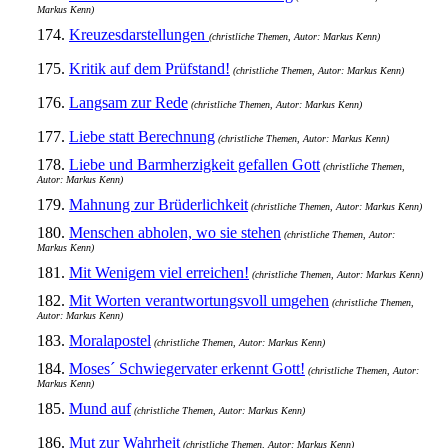
Markus Kenn)
174.
Kreuzesdarstellungen
(christliche Themen, Autor: Markus Kenn)
175.
Kritik auf dem Prüfstand!
(christliche Themen, Autor: Markus Kenn)
176.
Langsam zur Rede
(christliche Themen, Autor: Markus Kenn)
177.
Liebe statt Berechnung
(christliche Themen, Autor: Markus Kenn)
178.
Liebe und Barmherzigkeit gefallen Gott
(christliche Themen,
Autor: Markus Kenn)
179.
Mahnung zur Brüderlichkeit
(christliche Themen, Autor: Markus Kenn)
180.
Menschen abholen, wo sie stehen
(christliche Themen, Autor:
Markus Kenn)
181.
Mit Wenigem viel erreichen!
(christliche Themen, Autor: Markus Kenn)
182.
Mit Worten verantwortungsvoll umgehen
(christliche Themen,
Autor: Markus Kenn)
183.
Moralapostel
(christliche Themen, Autor: Markus Kenn)
184.
Moses´ Schwiegervater erkennt Gott!
(christliche Themen, Autor:
Markus Kenn)
185.
Mund auf
(christliche Themen, Autor: Markus Kenn)
186.
Mut zur Wahrheit
(christliche Themen, Autor: Markus Kenn)