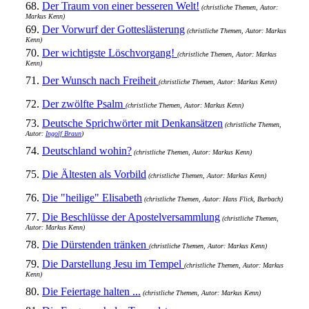
68.
Der Traum von einer besseren Welt!
(christliche Themen, Autor:
Markus Kenn)
69.
Der Vorwurf der Gotteslästerung
(christliche Themen, Autor: Markus
Kenn)
70.
Der wichtigste Löschvorgang!
(christliche Themen, Autor: Markus
Kenn)
71.
Der Wunsch nach Freiheit
(christliche Themen, Autor: Markus Kenn)
72.
Der zwölfte Psalm
(christliche Themen, Autor: Markus Kenn)
73.
Deutsche Sprichwörter mit Denkansätzen
(christliche Themen,
Autor:
Ingolf Braun
)
74.
Deutschland wohin?
(christliche Themen, Autor: Markus Kenn)
75.
Die Ältesten als Vorbild
(christliche Themen, Autor: Markus Kenn)
76.
Die "heilige" Elisabeth
(christliche Themen, Autor: Hans Flick, Burbach)
77.
Die Beschlüsse der Apostelversammlung
(christliche Themen,
Autor: Markus Kenn)
78.
Die Dürstenden tränken
(christliche Themen, Autor: Markus Kenn)
79.
Die Darstellung Jesu im Tempel
(christliche Themen, Autor: Markus
Kenn)
80.
Die Feiertage halten ...
(christliche Themen, Autor: Markus Kenn)