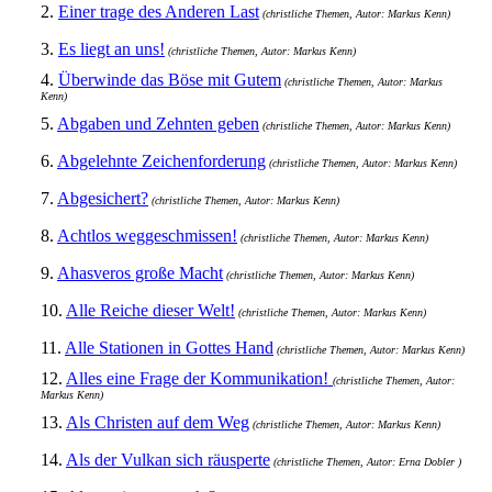
2.
Einer trage des Anderen Last
(christliche Themen, Autor: Markus Kenn)
3.
Es liegt an uns!
(christliche Themen, Autor: Markus Kenn)
4.
Überwinde das Böse mit Gutem
(christliche Themen, Autor: Markus
Kenn)
5.
Abgaben und Zehnten geben
(christliche Themen, Autor: Markus Kenn)
6.
Abgelehnte Zeichenforderung
(christliche Themen, Autor: Markus Kenn)
7.
Abgesichert?
(christliche Themen, Autor: Markus Kenn)
8.
Achtlos weggeschmissen!
(christliche Themen, Autor: Markus Kenn)
9.
Ahasveros große Macht
(christliche Themen, Autor: Markus Kenn)
10.
Alle Reiche dieser Welt!
(christliche Themen, Autor: Markus Kenn)
11.
Alle Stationen in Gottes Hand
(christliche Themen, Autor: Markus Kenn)
12.
Alles eine Frage der Kommunikation!
(christliche Themen, Autor:
Markus Kenn)
13.
Als Christen auf dem Weg
(christliche Themen, Autor: Markus Kenn)
14.
Als der Vulkan sich räusperte
(christliche Themen, Autor: Erna Dobler )