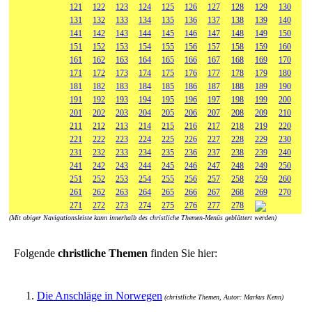
121
122
123
124
125
126
127
128
129
130
131
132
133
134
135
136
137
138
139
140
141
142
143
144
145
146
147
148
149
150
151
152
153
154
155
156
157
158
159
160
161
162
163
164
165
166
167
168
169
170
171
172
173
174
175
176
177
178
179
180
181
182
183
184
185
186
187
188
189
190
191
192
193
194
195
196
197
198
199
200
201
202
203
204
205
206
207
208
209
210
211
212
213
214
215
216
217
218
219
220
221
222
223
224
225
226
227
228
229
230
231
232
233
234
235
236
237
238
239
240
241
242
243
244
245
246
247
248
249
250
251
252
253
254
255
256
257
258
259
260
261
262
263
264
265
266
267
268
269
270
271
272
273
274
275
276
277
278
(Mit obiger Navigationsleiste kann innerhalb des christliche Themen-Menüs geblättert werden)
Folgende
christliche Themen
finden Sie hier:
1.
Die Anschläge in Norwegen
(christliche Themen, Autor: Markus Kenn)