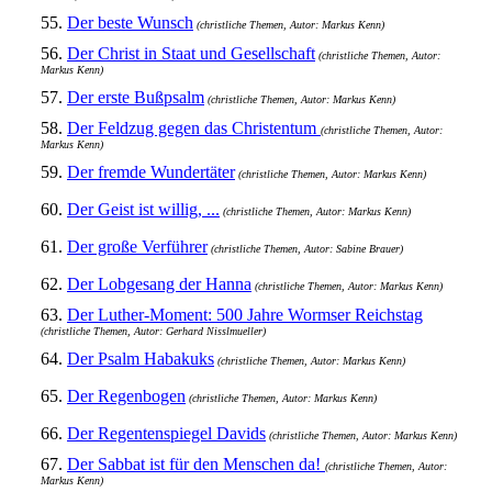
55.
Der beste Wunsch
(christliche Themen, Autor: Markus Kenn)
56.
Der Christ in Staat und Gesellschaft
(christliche Themen, Autor:
Markus Kenn)
57.
Der erste Bußpsalm
(christliche Themen, Autor: Markus Kenn)
58.
Der Feldzug gegen das Christentum
(christliche Themen, Autor:
Markus Kenn)
59.
Der fremde Wundertäter
(christliche Themen, Autor: Markus Kenn)
60.
Der Geist ist willig, ...
(christliche Themen, Autor: Markus Kenn)
61.
Der große Verführer
(christliche Themen, Autor: Sabine Brauer)
62.
Der Lobgesang der Hanna
(christliche Themen, Autor: Markus Kenn)
63.
Der Luther-Moment: 500 Jahre Wormser Reichstag
(christliche Themen, Autor: Gerhard Nisslmueller)
64.
Der Psalm Habakuks
(christliche Themen, Autor: Markus Kenn)
65.
Der Regenbogen
(christliche Themen, Autor: Markus Kenn)
66.
Der Regentenspiegel Davids
(christliche Themen, Autor: Markus Kenn)
67.
Der Sabbat ist für den Menschen da!
(christliche Themen, Autor:
Markus Kenn)