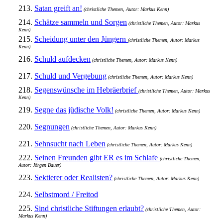
213.
Satan greift an!
(christliche Themen, Autor: Markus Kenn)
214.
Schätze sammeln und Sorgen
(christliche Themen, Autor: Markus
Kenn)
215.
Scheidung unter den Jüngern
(christliche Themen, Autor: Markus
Kenn)
216.
Schuld aufdecken
(christliche Themen, Autor: Markus Kenn)
217.
Schuld und Vergebung
(christliche Themen, Autor: Markus Kenn)
218.
Segenswünsche im Hebräerbrief
(christliche Themen, Autor: Markus
Kenn)
219.
Segne das jüdische Volk!
(christliche Themen, Autor: Markus Kenn)
220.
Segnungen
(christliche Themen, Autor: Markus Kenn)
221.
Sehnsucht nach Leben
(christliche Themen, Autor: Markus Kenn)
222.
Seinen Freunden gibt ER es im Schlafe
(christliche Themen,
Autor: Jörgen Bauer)
223.
Sektierer oder Realisten?
(christliche Themen, Autor: Markus Kenn)
224.
Selbstmord / Freitod
225.
Sind christliche Stiftungen erlaubt?
(christliche Themen, Autor:
Markus Kenn)