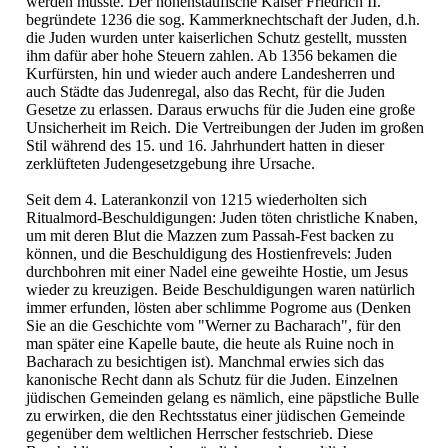
werden musste. Der hohenstaufische Kaiser Friedrich II.
begründete 1236 die sog. Kammerknechtschaft der Juden, d.h.
die Juden wurden unter kaiserlichen Schutz gestellt, mussten
ihm dafür aber hohe Steuern zahlen. Ab 1356 bekamen die
Kurfürsten, hin und wieder auch andere Landesherren und
auch Städte das Judenregal, also das Recht, für die Juden
Gesetze zu erlassen. Daraus erwuchs für die Juden eine große
Unsicherheit im Reich. Die Vertreibungen der Juden im großen
Stil während des 15. und 16. Jahrhundert hatten in dieser
zerklüfteten Judengesetzgebung ihre Ursache.
Seit dem 4. Laterankonzil von 1215 wiederholten sich
Ritualmord-Beschuldigungen: Juden töten christliche Knaben,
um mit deren Blut die Mazzen zum Passah-Fest backen zu
können, und die Beschuldigung des Hostienfrevels: Juden
durchbohren mit einer Nadel eine geweihte Hostie, um Jesus
wieder zu kreuzigen. Beide Beschuldigungen waren natürlich
immer erfunden, lösten aber schlimme Pogrome aus (Denken
Sie an die Geschichte vom "Werner zu Bacharach", für den
man später eine Kapelle baute, die heute als Ruine noch in
Bacharach zu besichtigen ist). Manchmal erwies sich das
kanonische Recht dann als Schutz für die Juden. Einzelnen
jüdischen Gemeinden gelang es nämlich, eine päpstliche Bulle
zu erwirken, die den Rechtsstatus einer jüdischen Gemeinde
gegenüber dem weltlichen Herrscher festschrieb. Diese