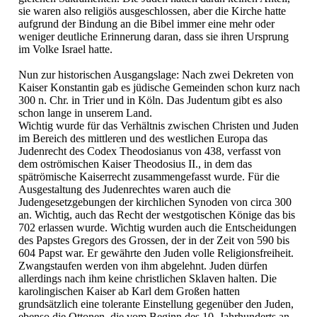
sie waren also religiös ausgeschlossen, aber die Kirche hatte
aufgrund der Bindung an die Bibel immer eine mehr oder
weniger deutliche Erinnerung daran, dass sie ihren Ursprung
im Volke Israel hatte.
Nun zur historischen Ausgangslage: Nach zwei Dekreten von
Kaiser Konstantin gab es jüdische Gemeinden schon kurz nach
300 n. Chr. in Trier und in Köln. Das Judentum gibt es also
schon lange in unserem Land.
Wichtig wurde für das Verhältnis zwischen Christen und Juden
im Bereich des mittleren und des westlichen Europa das
Judenrecht des Codex Theodosianus von 438, verfasst von
dem oströmischen Kaiser Theodosius II., in dem das
spätrömische Kaiserrecht zusammengefasst wurde. Für die
Ausgestaltung des Judenrechtes waren auch die
Judengesetzgebungen der kirchlichen Synoden von circa 300
an. Wichtig, auch das Recht der westgotischen Könige das bis
702 erlassen wurde. Wichtig wurden auch die Entscheidungen
des Papstes Gregors des Grossen, der in der Zeit von 590 bis
604 Papst war. Er gewährte den Juden volle Religionsfreiheit.
Zwangstaufen werden von ihm abgelehnt. Juden dürfen
allerdings nach ihm keine christlichen Sklaven halten. Die
karolingischen Kaiser ab Karl dem Großen hatten
grundsätzlich eine tolerante Einstellung gegenüber den Juden,
ebenso die Ottonen, die vom Beginn des 10. Jahrhunderts an