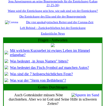
Jesu Anweisungen an seine Brautgemeinde für die Entrückung (Lukas
21,25-36)
Wann wird die Entrückung sein bzw. wie nah sind wir der Entrückung?
Die Entrückung des Elia und die der Brautgemeinde
Die vier apokalyptischen Reiter und die Corona-Zeit
Left Behind – Zurückgeblieben bei der Entrückung
Endzeitliche News
Fragen - Antworten
Mit welchem Kurzgebet ist ewiges Leben im Himmel
erlangbar?
Was bedeutet „in Jesus Namen" bitten?
Was bedeutet das Fisch-Symbol auf manchen Autos?
Was sind die 7 heilsgeschichtlichen Feste?
Was war der "Stern von Bethlehem"?
Gottes Durchtragen
Auch Gotteskinder müssen Nöte
durchstehen. Aber wo ist Gott und Seine Hilfe in schweren
Zeiten?