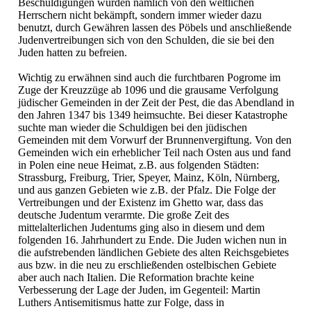
Beschuldigungen wurden nämlich von den weltlichen
Herrschern nicht bekämpft, sondern immer wieder dazu
benutzt, durch Gewähren lassen des Pöbels und anschließende
Judenvertreibungen sich von den Schulden, die sie bei den
Juden hatten zu befreien.
Wichtig zu erwähnen sind auch die furchtbaren Pogrome im
Zuge der Kreuzzüge ab 1096 und die grausame Verfolgung
jüdischer Gemeinden in der Zeit der Pest, die das Abendland in
den Jahren 1347 bis 1349 heimsuchte. Bei dieser Katastrophe
suchte man wieder die Schuldigen bei den jüdischen
Gemeinden mit dem Vorwurf der Brunnenvergiftung. Von den
Gemeinden wich ein erheblicher Teil nach Osten aus und fand
in Polen eine neue Heimat, z.B. aus folgenden Städten:
Strassburg, Freiburg, Trier, Speyer, Mainz, Köln, Nürnberg,
und aus ganzen Gebieten wie z.B. der Pfalz. Die Folge der
Vertreibungen und der Existenz im Ghetto war, dass das
deutsche Judentum verarmte. Die große Zeit des
mittelalterlichen Judentums ging also in diesem und dem
folgenden 16. Jahrhundert zu Ende. Die Juden wichen nun in
die aufstrebenden ländlichen Gebiete des alten Reichsgebietes
aus bzw. in die neu zu erschließenden ostelbischen Gebiete
aber auch nach Italien. Die Reformation brachte keine
Verbesserung der Lage der Juden, im Gegenteil: Martin
Luthers Antisemitismus hatte zur Folge, dass in