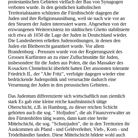
protestantischen Gebieten vielfach der Bau von Synagogen
verboten wurde. In den geistlichen katholischen
Territorialstaaten schützten die Fürstbischöfe dagegen die
Juden und ihre Religionsausübung, weil sie nach wie vor an
den Steuern der Juden interessiert waren. Abgesehen von der
erzwungenen Weiterexistenz im städtischen Ghetto stabilisierte
sich etwa ab 1650 die Lage der Juden in Deutschland wieder.
Die Landesherren erließen Judenordnungen, in denen den
Juden ein Bleiberecht garantiert wurde. Vor allem
Brandenburg - Preussen wurde von der Regierungszeit des
Grossen Kurfürsten an zu einer Zufluchtsstätte für Juden,
insbesondere für die Juden aus Polen, die das Massaker des
Kosacken Chmielnicki überlebt hatten Der ansonsten tolerante
Friedrich II., der "Alte Fritz", verfolgte dagegen wieder eine
bedrückende Judenpolitik und verursachte dadurch eine
Verarmung der Juden in den preussischen Gebieten..
Das Judentum differenzierte sich wirtschaftlich nun ziemlich
stark Es gab eine kleine reiche kaufmännisch tätige
Oberschicht, z.B. in Hamburg, zu dieser reichen Schicht
gehörten auch die sog. " Hofjuden", die als Finanzverwalter an
den Fürstenhöfen tätig waren, dann kam eine breite
Mittelschicht, die sog. "Schutzjuden", die in den Territorien ihr
Auskommen als Pfand - und Geldverleiher, Vieh-, Korn - und
Trödelhändler fanden. Diese Mittelschicht bildete wohl auch