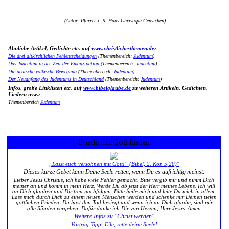
(Autor: Pfarrer i. R. Hans-Christoph Gensichen)
Ähnliche Artikel, Gedichte etc. auf
www.christliche-themen.de
:
Die drei altkirchlichen Fehlentscheidungen
(Themenbereich:
Judentum
)
Das Judentum in der Zeit der Emanzipation
(Themenbereich:
Judentum
)
Die deutsche völkische Bewegung
(Themenbereich:
Judentum
)
Der Neuanfang des Judentums in Deutschland
(Themenbereich:
Judentum
)
Infos, große Linklisten etc. auf
www.bibelglaube.de
zu weiteren Artikeln, Gedichten,
Liedern usw.:
Themenbereich
Judentum
Friede mit Gott finden
„Lasst euch versöhnen mit Gott!“ (Bibel, 2. Kor. 5,20)"
Dieses kurze Gebet kann Deine Seele retten, wenn Du es aufrichtig meinst:
Lieber Jesus Christus, ich habe viele Fehler gemacht. Bitte vergib mir und nimm Dich
meiner an und komm in mein Herz. Werde Du ab jetzt der Herr meines Lebens. Ich will
an Dich glauben und Dir treu nachfolgen. Bitte heile mich und leite Du mich in allem.
Lass mich durch Dich zu einem neuen Menschen werden und schenke mir Deinen tiefen
göttlichen Frieden. Du hast den Tod besiegt und wenn ich an Dich glaube, sind mir
alle Sünden vergeben. Dafür danke ich Dir von Herzen, Herr Jesus. Amen
Weitere Infos zu "Christ werden"
Vortrag-Tipp: Eile, rette deine Seele!