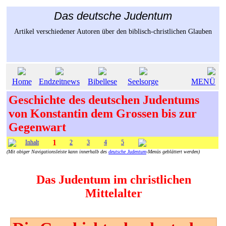
Das deutsche Judentum
Artikel verschiedener Autoren über den biblisch-christlichen Glauben
Home
Endzeitnews
Bibellese
Seelsorge
MENÜ
Geschichte des deutschen Judentums
von Konstantin dem Grossen bis zur
Gegenwart
1
Inhalt
2
3
4
5
(Mit obiger Navigationsleiste kann innerhalb des
deutsche Judentum
-Menüs geblättert werden)
Das Judentum im christlichen
Mittelalter