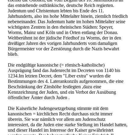
das entstehende ostfränkische, deutsche Reich regierten.
Judentum und Christentum lebten bis Ende des 11.
Jahrhunderts, also ins hohe Mittelalter hinein, ziemlich friedlich
nebeneinander. Das Judentum hatte im hohen Mittelalter seine
wichtigsten Zentren in den rheinischen Städten: Speyer,
Worms, Mainz und Köln und in Orten entlang der Donau.
Weltberühmt ist der jüdische Friedhof zu Worms, der in den
dreißiger Jahren des vorigen Jahrhunderts vom damaligen
Bürgermeister vor der Zerstörung durch die Nazis bewahrt
blieb.
Die endgültige kanonische (= römisch-katholische)
Ausprägung fand das Judenrecht im Decreten von 1140 bis
1234.Im letzten Decret, dem "Liber extra" wurden die
Bestimmungen des 4. Laterankonzils aufgenommen, die eine
Beschränkung der Zinshöhe festlegten ,dazu eine
Kennzeichnung der Juden, und ein Verbot der Ausübung
öffentlicher Ämter durch Juden .
Die Kaiserliche Judengesetzgebung stimmte mit dem
kanonischen = kirchlichen Recht durchaus nicht immer
überein. Sie war nämlich vor allem am Judenschutz
interessiert, da die Juden eine starke Stellung im Handel hatten,
und dieser Handel im Interesse der Kaiser gewährleistet