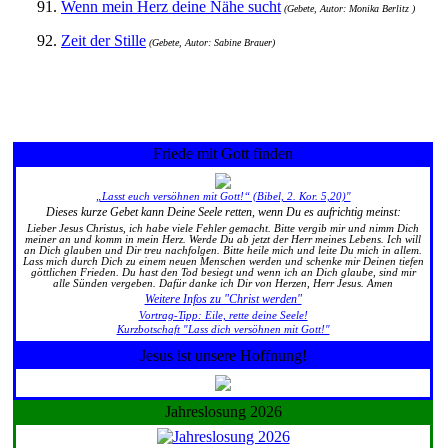
91.
Wenn mein Herz deine Nähe sucht
(Gebete, Autor: Monika Berlitz )
92.
Zeit der Stille
(Gebete, Autor: Sabine Brauer)
Friede mit Gott finden
„Lasst euch versöhnen mit Gott!“ (Bibel, 2. Kor. 5,20)"
Dieses kurze Gebet kann Deine Seele retten, wenn Du es aufrichtig meinst:
Lieber Jesus Christus, ich habe viele Fehler gemacht. Bitte vergib mir und nimm Dich
meiner an und komm in mein Herz. Werde Du ab jetzt der Herr meines Lebens. Ich will
an Dich glauben und Dir treu nachfolgen. Bitte heile mich und leite Du mich in allem.
Lass mich durch Dich zu einem neuen Menschen werden und schenke mir Deinen tiefen
göttlichen Frieden. Du hast den Tod besiegt und wenn ich an Dich glaube, sind mir
alle Sünden vergeben. Dafür danke ich Dir von Herzen, Herr Jesus. Amen
Weitere Infos zu "Christ werden"
Vortrag-Tipp: Eile, rette deine Seele!
Kurzbotschaft "Lass dich versöhnen mit Gott!"
Jesus ist unsere Hoffnung!
Jahreslosung 2026