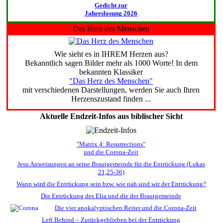
Gedicht zur
Jahreslosung 2026
Das Herz des Menschen
Wie sieht es in IHREM Herzen aus?
Bekanntlich sagen Bilder mehr als 1000 Worte! In dem
bekannten Klassiker
"Das Herz des Menschen"
mit verschiedenen Darstellungen, werden Sie auch Ihren
Herzenszustand finden ...
Aktuelle Endzeit-Infos aus biblischer Sicht
"Matrix 4: Resurrections"
und die Corona-Zeit
Jesu Anweisungen an seine Brautgemeinde für die Entrückung (Lukas
21,25-36)
Wann wird die Entrückung sein bzw. wie nah sind wir der Entrückung?
Die Entrückung des Elia und die der Brautgemeinde
Die vier apokalyptischen Reiter und die Corona-Zeit
Left Behind – Zurückgeblieben bei der Entrückung