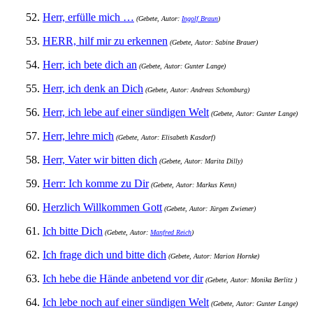
52.
Herr, erfülle mich …
(Gebete, Autor:
Ingolf Braun
)
53.
HERR, hilf mir zu erkennen
(Gebete, Autor: Sabine Brauer)
54.
Herr, ich bete dich an
(Gebete, Autor: Gunter Lange)
55.
Herr, ich denk an Dich
(Gebete, Autor: Andreas Schomburg)
56.
Herr, ich lebe auf einer sündigen Welt
(Gebete, Autor: Gunter Lange)
57.
Herr, lehre mich
(Gebete, Autor: Elisabeth Kasdorf)
58.
Herr, Vater wir bitten dich
(Gebete, Autor: Marita Dilly)
59.
Herr: Ich komme zu Dir
(Gebete, Autor: Markus Kenn)
60.
Herzlich Willkommen Gott
(Gebete, Autor: Jürgen Zwiener)
61.
Ich bitte Dich
(Gebete, Autor:
Manfred Reich
)
62.
Ich frage dich und bitte dich
(Gebete, Autor: Marion Hornke)
63.
Ich hebe die Hände anbetend vor dir
(Gebete, Autor: Monika Berlitz )
64.
Ich lebe noch auf einer sündigen Welt
(Gebete, Autor: Gunter Lange)