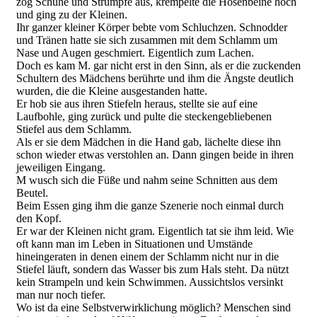
zog Schuhe und Strümpfe aus, krempelte die Hosenbeine hoch
und ging zu der Kleinen.
Ihr ganzer kleiner Körper bebte vom Schluchzen. Schnodder
und Tränen hatte sie sich zusammen mit dem Schlamm um
Nase und Augen geschmiert. Eigentlich zum Lachen.
Doch es kam M. gar nicht erst in den Sinn, als er die zuckenden
Schultern des Mädchens berührte und ihm die Ängste deutlich
wurden, die die Kleine ausgestanden hatte.
Er hob sie aus ihren Stiefeln heraus, stellte sie auf eine
Laufbohle, ging zurück und pulte die steckengebliebenen
Stiefel aus dem Schlamm.
Als er sie dem Mädchen in die Hand gab, lächelte diese ihn
schon wieder etwas verstohlen an. Dann gingen beide in ihren
jeweiligen Eingang.
M wusch sich die Füße und nahm seine Schnitten aus dem
Beutel.
Beim Essen ging ihm die ganze Szenerie noch einmal durch
den Kopf.
Er war der Kleinen nicht gram. Eigentlich tat sie ihm leid. Wie
oft kann man im Leben in Situationen und Umstände
hineingeraten in denen einem der Schlamm nicht nur in die
Stiefel läuft, sondern das Wasser bis zum Hals steht. Da nützt
kein Strampeln und kein Schwimmen. Aussichtslos versinkt
man nur noch tiefer.
Wo ist da eine Selbstverwirklichung möglich? Menschen sind