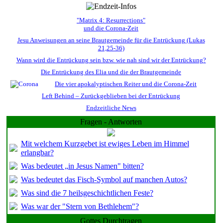
"Matrix 4: Resurrections"
und die Corona-Zeit
Jesu Anweisungen an seine Brautgemeinde für die Entrückung (Lukas
21,25-36)
Wann wird die Entrückung sein bzw. wie nah sind wir der Entrückung?
Die Entrückung des Elia und die der Brautgemeinde
Die vier apokalyptischen Reiter und die Corona-Zeit
Left Behind – Zurückgeblieben bei der Entrückung
Endzeitliche News
Fragen - Antworten
Mit welchem Kurzgebet ist ewiges Leben im Himmel
erlangbar?
Was bedeutet „in Jesus Namen" bitten?
Was bedeutet das Fisch-Symbol auf manchen Autos?
Was sind die 7 heilsgeschichtlichen Feste?
Was war der "Stern von Bethlehem"?
Gottes Durchtragen