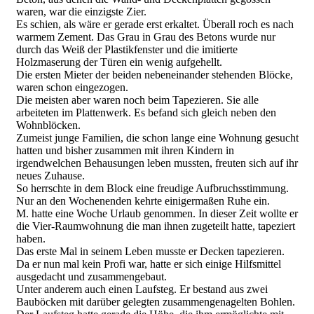
waren, war die einzigste Zier.
Es schien, als wäre er gerade erst erkaltet. Überall roch es nach
warmem Zement. Das Grau in Grau des Betons wurde nur
durch das Weiß der Plastikfenster und die imitierte
Holzmaserung der Türen ein wenig aufgehellt.
Die ersten Mieter der beiden nebeneinander stehenden Blöcke,
waren schon eingezogen.
Die meisten aber waren noch beim Tapezieren. Sie alle
arbeiteten im Plattenwerk. Es befand sich gleich neben den
Wohnblöcken.
Zumeist junge Familien, die schon lange eine Wohnung gesucht
hatten und bisher zusammen mit ihren Kindern in
irgendwelchen Behausungen leben mussten, freuten sich auf ihr
neues Zuhause.
So herrschte in dem Block eine freudige Aufbruchsstimmung.
Nur an den Wochenenden kehrte einigermaßen Ruhe ein.
M. hatte eine Woche Urlaub genommen. In dieser Zeit wollte er
die Vier-Raumwohnung die man ihnen zugeteilt hatte, tapeziert
haben.
Das erste Mal in seinem Leben musste er Decken tapezieren.
Da er nun mal kein Profi war, hatte er sich einige Hilfsmittel
ausgedacht und zusammengebaut.
Unter anderem auch einen Laufsteg. Er bestand aus zwei
Bauböcken mit darüber gelegten zusammengenagelten Bohlen.