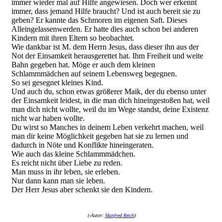
immer wieder mal auf Hilfe angewiesen. Doch wer erkennt
immer, dass jemand Hilfe braucht? Und ist auch bereit sie zu
geben? Er kannte das Schmoren im eigenen Saft. Dieses
Alleingelassenwerden. Er hatte dies auch schon bei anderen
Kindern mit ihren Eltern so beobachtet.
Wie dankbar ist M. dem Herrn Jesus, dass dieser ihn aus der
Not der Einsamkeit herausgerettet hat. Ihm Freiheit und weite
Bahn gegeben hat. Möge er auch dem kleinen
Schlammmädchen auf seinem Lebensweg begegnen.
So sei gesegnet kleines Kind.
Und auch du, schon etwas größerer Maik, der du ebenso unter
der Einsamkeit leidest, in die man dich hineingestoßen hat, weil
man dich nicht wollte, weil du im Wege standst, deine Existenz
nicht war haben wollte.
Du wirst so Manches in deinem Leben verkehrt machen, weil
man dir keine Möglichkeit gegeben hat sie zu lernen und
dadurch in Nöte und Konflikte hineingeraten.
Wie auch das kleine Schlammmädchen.
Es reicht nicht über Liebe zu reden.
Man muss in ihr leben, sie erleben.
Nur dann kann man sie leben.
Der Herr Jesus aber schenkt sie den Kindern.
(
-Autor:
Manfred Reich
)