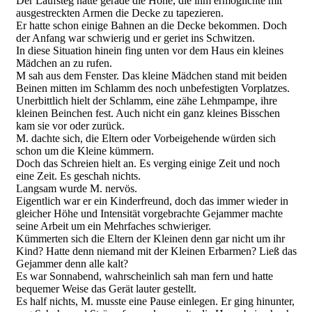
Der Laufsteg hatte gerade die Höhe, die ihm ermöglichte mit
ausgestreckten Armen die Decke zu tapezieren.
Er hatte schon einige Bahnen an die Decke bekommen. Doch
der Anfang war schwierig und er geriet ins Schwitzen.
In diese Situation hinein fing unten vor dem Haus ein kleines
Mädchen an zu rufen.
M sah aus dem Fenster. Das kleine Mädchen stand mit beiden
Beinen mitten im Schlamm des noch unbefestigten Vorplatzes.
Unerbittlich hielt der Schlamm, eine zähe Lehmpampe, ihre
kleinen Beinchen fest. Auch nicht ein ganz kleines Bisschen
kam sie vor oder zurück.
M. dachte sich, die Eltern oder Vorbeigehende würden sich
schon um die Kleine kümmern.
Doch das Schreien hielt an. Es verging einige Zeit und noch
eine Zeit. Es geschah nichts.
Langsam wurde M. nervös.
Eigentlich war er ein Kinderfreund, doch das immer wieder in
gleicher Höhe und Intensität vorgebrachte Gejammer machte
seine Arbeit um ein Mehrfaches schwieriger.
Kümmerten sich die Eltern der Kleinen denn gar nicht um ihr
Kind? Hatte denn niemand mit der Kleinen Erbarmen? Ließ das
Gejammer denn alle kalt?
Es war Sonnabend, wahrscheinlich sah man fern und hatte
bequemer Weise das Gerät lauter gestellt.
Es half nichts, M. musste eine Pause einlegen. Er ging hinunter,