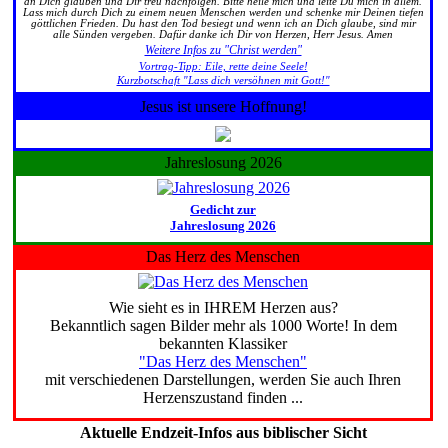
an Dich glauben und Dir treu nachfolgen. Bitte heile mich und leite Du mich in allem.
Lass mich durch Dich zu einem neuen Menschen werden und schenke mir Deinen tiefen
göttlichen Frieden. Du hast den Tod besiegt und wenn ich an Dich glaube, sind mir
alle Sünden vergeben. Dafür danke ich Dir von Herzen, Herr Jesus. Amen
Weitere Infos zu "Christ werden"
Vortrag-Tipp: Eile, rette deine Seele!
Kurzbotschaft "Lass dich versöhnen mit Gott!"
Jesus ist unsere Hoffnung!
Jahreslosung 2026
Gedicht zur
Jahreslosung 2026
Das Herz des Menschen
Wie sieht es in IHREM Herzen aus?
Bekanntlich sagen Bilder mehr als 1000 Worte! In dem
bekannten Klassiker
"Das Herz des Menschen"
mit verschiedenen Darstellungen, werden Sie auch Ihren
Herzenszustand finden ...
Aktuelle Endzeit-Infos aus biblischer Sicht