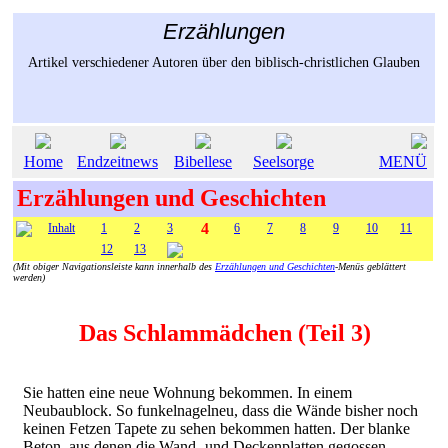
Erzählungen
Artikel verschiedener Autoren über den biblisch-christlichen Glauben
Home
Endzeitnews
Bibellese
Seelsorge
MENÜ
Erzählungen und Geschichten
4
Inhalt
1
2
3
6
7
8
9
10
11
12
13
(Mit obiger Navigationsleiste kann innerhalb des
Erzählungen und Geschichten
-Menüs geblättert
werden)
Das Schlammädchen (Teil 3)
Sie hatten eine neue Wohnung bekommen. In einem
Neubaublock. So funkelnagelneu, dass die Wände bisher noch
keinen Fetzen Tapete zu sehen bekommen hatten. Der blanke
Beton, aus denen die Wand- und Deckenplatten gegossen