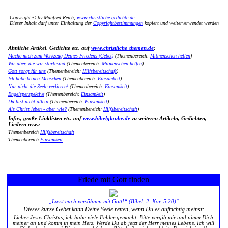
Copyright © by Manfred Reich,
www.christliche-gedichte.de
Dieser Inhalt darf unter Einhaltung der
Copyrightbestimmungen
kopiert und weiterverwendet werden
Ähnliche Artikel, Gedichte etc. auf
www.christliche-themen.de
:
Mache mich zum Werkzeug Deines Friedens (Gebet)
(Themenbereich:
Mitmenschen helfen
)
Wir aber, die wir stark sind
(Themenbereich:
Mitmenschen helfen
)
Gott sorgt für uns
(Themenbereich:
Hilfsbereitschaft
)
Ich habe keinen Menschen
(Themenbereich:
Einsamkeit
)
Nur nicht die Seele verlieren!
(Themenbereich:
Einsamkeit
)
Engelsperspektive
(Themenbereich:
Einsamkeit
)
Du bist nicht allein
(Themenbereich:
Einsamkeit
)
Als Christ leben - aber wie?
(Themenbereich:
Hilfsbereitschaft
)
Infos, große Linklisten etc. auf
www.bibelglaube.de
zu weiteren Artikeln, Gedichten,
Liedern usw.:
Themenbereich
Hilfsbereitschaft
Themenbereich
Einsamkeit
Friede mit Gott finden
„Lasst euch versöhnen mit Gott!“ (Bibel, 2. Kor. 5,20)"
Dieses kurze Gebet kann Deine Seele retten, wenn Du es aufrichtig meinst:
Lieber Jesus Christus, ich habe viele Fehler gemacht. Bitte vergib mir und nimm Dich
meiner an und komm in mein Herz. Werde Du ab jetzt der Herr meines Lebens. Ich will