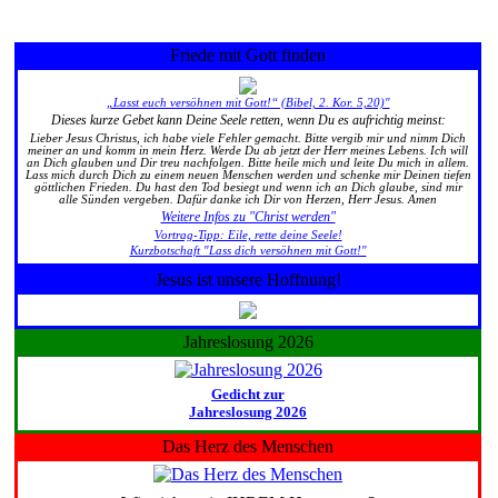
Friede mit Gott finden
„Lasst euch versöhnen mit Gott!“ (Bibel, 2. Kor. 5,20)"
Dieses kurze Gebet kann Deine Seele retten, wenn Du es aufrichtig meinst:
Lieber Jesus Christus, ich habe viele Fehler gemacht. Bitte vergib mir und nimm Dich
meiner an und komm in mein Herz. Werde Du ab jetzt der Herr meines Lebens. Ich will
an Dich glauben und Dir treu nachfolgen. Bitte heile mich und leite Du mich in allem.
Lass mich durch Dich zu einem neuen Menschen werden und schenke mir Deinen tiefen
göttlichen Frieden. Du hast den Tod besiegt und wenn ich an Dich glaube, sind mir
alle Sünden vergeben. Dafür danke ich Dir von Herzen, Herr Jesus. Amen
Weitere Infos zu "Christ werden"
Vortrag-Tipp: Eile, rette deine Seele!
Kurzbotschaft "Lass dich versöhnen mit Gott!"
Jesus ist unsere Hoffnung!
Jahreslosung 2026
Gedicht zur
Jahreslosung 2026
Das Herz des Menschen