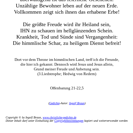
Unzählige Bewohner leben auf der neuen Erde.
Vollkommen zeigt sich ihnen das erhabene Erbe!
Die größte Freude wird ihr Heiland sein,
IHN zu schauen im hellglänzenden Schein.
Krankheit, Tod und Sünde sind Vergangenheit:
Die himmlische Schar, zu heiligem Dienst befreit!
Dort vor dem Throne im himmlischen Land, treff ich die Freunde,
die hier ich gekannt. Dennoch wird Jesus und Jesus allein,
Grund meiner Freude und Anbetung sein.
(3.Liedstrophe; Hedwig von Redern)
Offenbarung 21-22,5
(
Gedichte
-Autor:
Ingolf Braun
)
Copyright © by Ingolf Braun,
www.christliche-gedichte.de
Dieser Inhalt darf unter Einhaltung der
Copyrightbestimmungen
kopiert und weiterverwendet werden