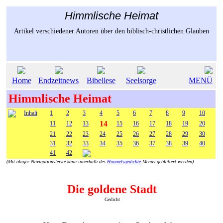
Himmlische Heimat
Artikel verschiedener Autoren über den biblisch-christlichen Glauben
Home
Endzeitnews
Bibellese
Seelsorge
MENÜ
Himmlische Heimat
Inhalt
1
2
3
4
5
6
7
8
9
10
14
11
12
13
15
16
17
18
19
20
21
22
23
24
25
26
27
28
29
30
31
32
33
34
35
36
37
38
39
40
41
42
(Mit obiger Navigationsleiste kann innerhalb des
Himmelsgedichte
-Menüs geblättert werden)
Die goldene Stadt
Gedicht