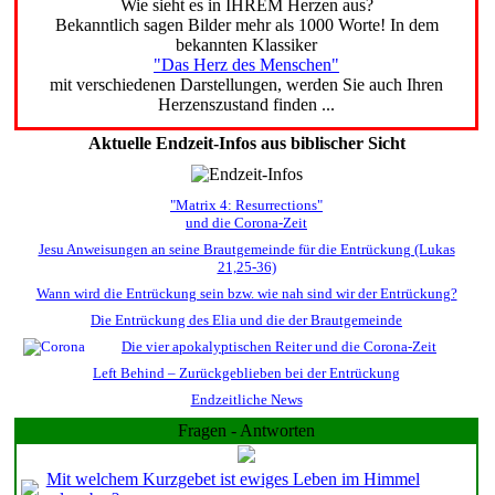
Wie sieht es in IHREM Herzen aus?
Bekanntlich sagen Bilder mehr als 1000 Worte! In dem
bekannten Klassiker
"Das Herz des Menschen"
mit verschiedenen Darstellungen, werden Sie auch Ihren
Herzenszustand finden ...
Aktuelle Endzeit-Infos aus biblischer Sicht
"Matrix 4: Resurrections"
und die Corona-Zeit
Jesu Anweisungen an seine Brautgemeinde für die Entrückung (Lukas
21,25-36)
Wann wird die Entrückung sein bzw. wie nah sind wir der Entrückung?
Die Entrückung des Elia und die der Brautgemeinde
Die vier apokalyptischen Reiter und die Corona-Zeit
Left Behind – Zurückgeblieben bei der Entrückung
Endzeitliche News
Fragen - Antworten
Mit welchem Kurzgebet ist ewiges Leben im Himmel