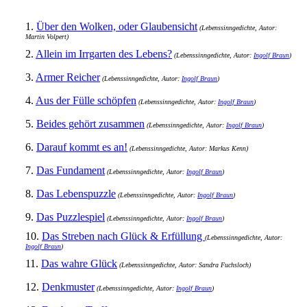
1.
Über den Wolken, oder Glaubensicht
(Lebenssinngedichte, Autor:
Martin Volpert)
2.
Allein im Irrgarten des Lebens?
(Lebenssinngedichte, Autor:
Ingolf Braun
)
3.
Armer Reicher
(Lebenssinngedichte, Autor:
Ingolf Braun
)
4.
Aus der Fülle schöpfen
(Lebenssinngedichte, Autor:
Ingolf Braun
)
5.
Beides gehört zusammen
(Lebenssinngedichte, Autor:
Ingolf Braun
)
6.
Darauf kommt es an!
(Lebenssinngedichte, Autor: Markus Kenn)
7.
Das Fundament
(Lebenssinngedichte, Autor:
Ingolf Braun
)
8.
Das Lebenspuzzle
(Lebenssinngedichte, Autor:
Ingolf Braun
)
9.
Das Puzzlespiel
(Lebenssinngedichte, Autor:
Ingolf Braun
)
10.
Das Streben nach Glück & Erfüllung
(Lebenssinngedichte, Autor:
Ingolf Braun
)
11.
Das wahre Glück
(Lebenssinngedichte, Autor: Sandra Fuchsloch)
12.
Denkmuster
(Lebenssinngedichte, Autor:
Ingolf Braun
)