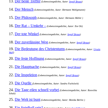
13.
Der beste Treffer
(Lebenssinngedichte, Autor:
Ingolf Braun
)
14.
Der Mensch
(Lebenssinngedichte, Autor: Hermann Wohlgenannt)
15.
Der Philosoph
(Lebenssinngedichte, Autor: Hermann Müller )
16.
Der Rat – Umkehr –
(Lebenssinngedichte, Autor: Ilse Ott)
17.
Der tote Winkel
(Lebenssinngedichte, Autor:
Ingolf Braun
)
18.
Der zuverlässige Weg
(Lebenssinngedichte, Autor:
Ingolf Braun
)
19.
Die Bedeutung des Christentums
(Lebenssinngedichte, Autor:
Ursula
Wulf
)
20.
Die feste Hoffnung
(Lebenssinngedichte, Autor:
Ingolf Braun
)
21.
Die Hauptsache
(Lebenssinngedichte, Autor:
Ingolf Braun
)
22.
Die Inspektion
(Lebenssinngedichte, Autor:
Ingolf Braun
)
23.
Die Quelle
(Lebenssinngedichte, Autor: Sandra Fuchsloch)
24.
Die Tage eilen schnell vorbei
(Lebenssinngedichte, Autor: Roswitha
Schuh)
25.
Die Welt ist bunt
(Lebenssinngedichte, Autor: Monika Berlitz )
26.
Ein Spielball sein?