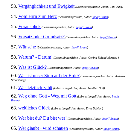
53.
Vergänglichkeit und Ewigkeit
(Lebenssinngedichte, Autor: Toni Jung)
54.
Vom Hirn zum Herz
(Lebenssinngedichte, Autor:
Ingolf Braun
)
55.
Vorausblick
(Lebenssinngedichte, Autor:
Ingolf Braun
)
56.
Vorsatz oder Grundsatz?
(Lebenssinngedichte, Autor:
Ingolf Braun
)
57.
Wünsche
(Lebenssinngedichte, Autor:
Ingolf Braun
)
58.
Warum? - Darum!
(Lebenssinngedichte, Autor: Corina Roland-Mertens )
59.
Was ist Glück?
(Lebenssinngedichte, Autor:
Ingolf Braun
)
60.
Was ist unser Sinn auf der Erde?
(Lebenssinngedichte, Autor: Andreas
Schomburg)
61.
Was letztlich zählt
(Lebenssinngedichte, Autor: Günther Höß)
62.
Weg ohne Gott - Weg mit Gott
(Lebenssinngedichte, Autor:
Ingolf
Braun
)
63.
weltliches Glück
(Lebenssinngedichte, Autor: Erna Dobler )
64.
Wer bist du? Du bist wer!
(Lebenssinngedichte, Autor:
Ingolf Braun
)
65.
Wer glaubt - wird schauen
(Lebenssinngedichte, Autor:
Ingolf Braun
)