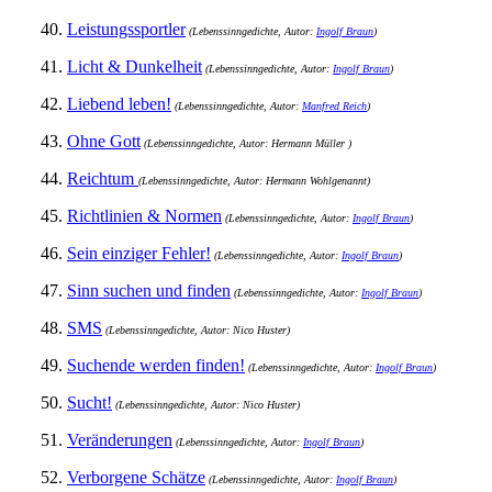
40.
Leistungssportler
(Lebenssinngedichte, Autor:
Ingolf Braun
)
41.
Licht & Dunkelheit
(Lebenssinngedichte, Autor:
Ingolf Braun
)
42.
Liebend leben!
(Lebenssinngedichte, Autor:
Manfred Reich
)
43.
Ohne Gott
(Lebenssinngedichte, Autor: Hermann Müller )
44.
Reichtum
(Lebenssinngedichte, Autor: Hermann Wohlgenannt)
45.
Richtlinien & Normen
(Lebenssinngedichte, Autor:
Ingolf Braun
)
46.
Sein einziger Fehler!
(Lebenssinngedichte, Autor:
Ingolf Braun
)
47.
Sinn suchen und finden
(Lebenssinngedichte, Autor:
Ingolf Braun
)
48.
SMS
(Lebenssinngedichte, Autor: Nico Huster)
49.
Suchende werden finden!
(Lebenssinngedichte, Autor:
Ingolf Braun
)
50.
Sucht!
(Lebenssinngedichte, Autor: Nico Huster)
51.
Veränderungen
(Lebenssinngedichte, Autor:
Ingolf Braun
)
52.
Verborgene Schätze
(Lebenssinngedichte, Autor:
Ingolf Braun
)