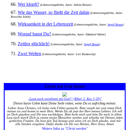
66.
Wer klopft?
(Lebenssinngedichte, Autor: Sabine Brauer)
67.
Wie das Wasser, so fließt die Zeit dahin
(Lebenssinngedichte, Autor:
Roswitha Schuh)
68.
Wirksamkeit in der Lebenszeit
(Lebenssinngedichte, Autor:
Ingolf Braun
)
69.
Worauf baust Du?
(Lebenssinngedichte, Autor: Ekkehard Walter)
70.
Zeitlos glücklich!
(Lebenssinngedichte, Autor:
Ingolf Braun
)
71.
Zwei Welten
(Lebenssinngedichte, Autor: Lori Runkowsky)
Friede mit Gott finden
„Lasst euch versöhnen mit Gott!“ (Bibel, 2. Kor. 5,20)"
Dieses kurze Gebet kann Deine Seele retten, wenn Du es aufrichtig meinst:
Lieber Jesus Christus, ich habe viele Fehler gemacht. Bitte vergib mir und nimm Dich
meiner an und komm in mein Herz. Werde Du ab jetzt der Herr meines Lebens. Ich will
an Dich glauben und Dir treu nachfolgen. Bitte heile mich und leite Du mich in allem.
Lass mich durch Dich zu einem neuen Menschen werden und schenke mir Deinen tiefen
göttlichen Frieden. Du hast den Tod besiegt und wenn ich an Dich glaube, sind mir
alle Sünden vergeben. Dafür danke ich Dir von Herzen, Herr Jesus. Amen
Weitere Infos zu "Christ werden"