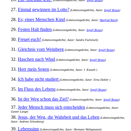
(Lebenssinngedichte, Autor:
Ingolf Braun
)
27.
Einmal gewinnen im Lotto?
(Lebenssinngedichte, Autor:
Ingolf Braun
)
28.
Es; eines Menschen Kind
(Lebenssinngedichte, Autor:
Manfred Reich
)
29.
Festen Halt finden
(Lebenssinngedichte, Autor:
Ingolf Braun
)
30.
Freuet euch!
(Lebenssinngedichte, Autor: Sandra Fuchsloch)
31.
Gleichnis vom Weinberg
(Lebenssinngedichte, Autor:
Ingolf Braun
)
32.
Haschen nach Wind
(Lebenssinngedichte, Autor:
Ingolf Braun
)
33.
Herr mein Segen
(Lebenssinngedichte, Autor: I. Kunath )
34.
Ich habe nicht studiert
(Lebenssinngedichte, Autor: Erna Dobler )
35.
Im Fluss des Lebens
(Lebenssinngedichte, Autor:
Ingolf Braun
)
36.
Ist der Weg schon das Ziel?
(Lebenssinngedichte, Autor:
Ingolf Braun
)
37.
Jeder Mensch muss sich entscheiden
(Lebenssinngedichte, Autor:
Gunter Lange)
38.
Jesus, der Weg, die Wahrheit und das Leben
(Lebenssinngedichte,
Autor: Andreas Schomburg)
39.
Lebenssinn
(Lebenssinngedichte, Autor: Hermann Wohlgenannt)