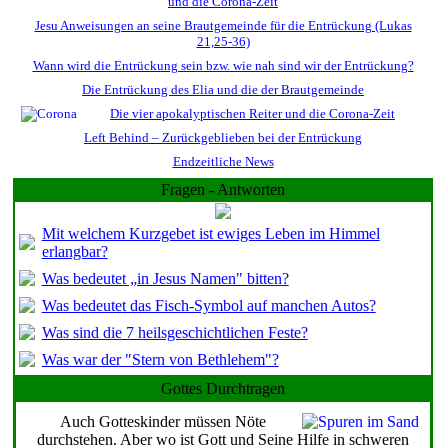
und die Corona-Zeit
Jesu Anweisungen an seine Brautgemeinde für die Entrückung (Lukas
21,25-36)
Wann wird die Entrückung sein bzw. wie nah sind wir der Entrückung?
Die Entrückung des Elia und die der Brautgemeinde
Die vier apokalyptischen Reiter und die Corona-Zeit
Left Behind – Zurückgeblieben bei der Entrückung
Endzeitliche News
Fragen - Antworten
Mit welchem Kurzgebet ist ewiges Leben im Himmel
erlangbar?
Was bedeutet „in Jesus Namen" bitten?
Was bedeutet das Fisch-Symbol auf manchen Autos?
Was sind die 7 heilsgeschichtlichen Feste?
Was war der "Stern von Bethlehem"?
Gottes Durchtragen
Auch Gotteskinder müssen Nöte
durchstehen. Aber wo ist Gott und Seine Hilfe in schweren