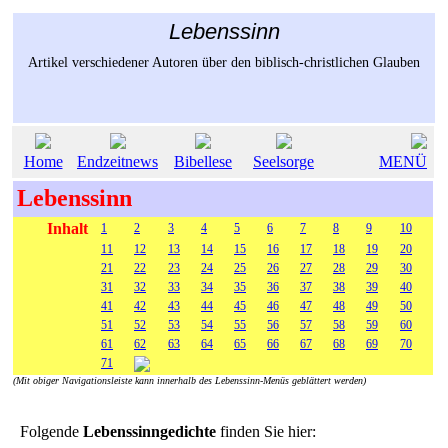
Lebenssinn
Artikel verschiedener Autoren über den biblisch-christlichen Glauben
Home
Endzeitnews
Bibellese
Seelsorge
MENÜ
Lebenssinn
Inhalt
1
2
3
4
5
6
7
8
9
10
11
12
13
14
15
16
17
18
19
20
21
22
23
24
25
26
27
28
29
30
31
32
33
34
35
36
37
38
39
40
41
42
43
44
45
46
47
48
49
50
51
52
53
54
55
56
57
58
59
60
61
62
63
64
65
66
67
68
69
70
71
(Mit obiger Navigationsleiste kann innerhalb des Lebenssinn-Menüs geblättert werden)
Folgende
Lebenssinngedichte
finden Sie hier: