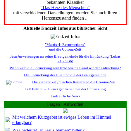
bekannten Klassiker
"Das Herz des Menschen"
mit verschiedenen Darstellungen, werden Sie auch Ihren
Herzenszustand finden ...
Aktuelle Endzeit-Infos aus biblischer Sicht
"Matrix 4: Resurrections"
und die Corona-Zeit
Jesu Anweisungen an seine Brautgemeinde für die Entrückung (Lukas
21,25-36)
Wann wird die Entrückung sein bzw. wie nah sind wir der Entrückung?
Die Entrückung des Elia und die der Brautgemeinde
Die vier apokalyptischen Reiter und die Corona-Zeit
Left Behind – Zurückgeblieben bei der Entrückung
Endzeitliche News
Fragen - Antworten
Mit welchem Kurzgebet ist ewiges Leben im Himmel
erlangbar?
Was bedeutet „in Jesus Namen" bitten?