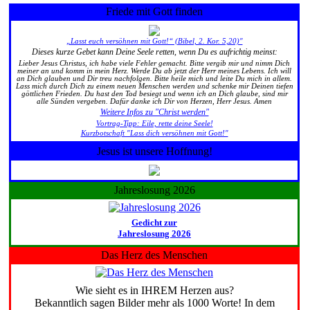
Friede mit Gott finden
„Lasst euch versöhnen mit Gott!“ (Bibel, 2. Kor. 5,20)"
Dieses kurze Gebet kann Deine Seele retten, wenn Du es aufrichtig meinst:
Lieber Jesus Christus, ich habe viele Fehler gemacht. Bitte vergib mir und nimm Dich
meiner an und komm in mein Herz. Werde Du ab jetzt der Herr meines Lebens. Ich will
an Dich glauben und Dir treu nachfolgen. Bitte heile mich und leite Du mich in allem.
Lass mich durch Dich zu einem neuen Menschen werden und schenke mir Deinen tiefen
göttlichen Frieden. Du hast den Tod besiegt und wenn ich an Dich glaube, sind mir
alle Sünden vergeben. Dafür danke ich Dir von Herzen, Herr Jesus. Amen
Weitere Infos zu "Christ werden"
Vortrag-Tipp: Eile, rette deine Seele!
Kurzbotschaft "Lass dich versöhnen mit Gott!"
Jesus ist unsere Hoffnung!
Jahreslosung 2026
Gedicht zur
Jahreslosung 2026
Das Herz des Menschen
Wie sieht es in IHREM Herzen aus?
Bekanntlich sagen Bilder mehr als 1000 Worte! In dem