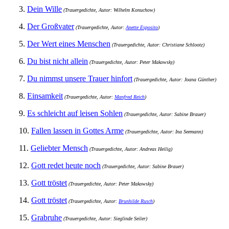
3.
Dein Wille
(Trauergedichte, Autor: Wilhelm Konuchow)
4.
Der Großvater
(Trauergedichte, Autor:
Anette Esposito
)
5.
Der Wert eines Menschen
(Trauergedichte, Autor: Christiane Schlootz)
6.
Du bist nicht allein
(Trauergedichte, Autor: Peter Makowsky)
7.
Du nimmst unsere Trauer hinfort
(Trauergedichte, Autor: Joana Günther)
8.
Einsamkeit
(Trauergedichte, Autor:
Manfred Reich
)
9.
Es schleicht auf leisen Sohlen
(Trauergedichte, Autor: Sabine Brauer)
10.
Fallen lassen in Gottes Arme
(Trauergedichte, Autor: Ina Seemann)
11.
Geliebter Mensch
(Trauergedichte, Autor: Andreas Heilig)
12.
Gott redet heute noch
(Trauergedichte, Autor: Sabine Brauer)
13.
Gott tröstet
(Trauergedichte, Autor: Peter Makowsky)
14.
Gott tröstet
(Trauergedichte, Autor:
Brunhilde Rusch
)
15.
Grabruhe
(Trauergedichte, Autor: Sieglinde Seiler)