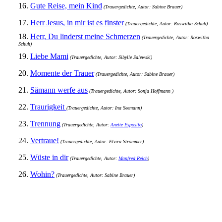
16.
Gute Reise, mein Kind
(Trauergedichte, Autor: Sabine Brauer)
17.
Herr Jesus, in mir ist es finster
(Trauergedichte, Autor: Roswitha Schuh)
18.
Herr, Du linderst meine Schmerzen
(Trauergedichte, Autor: Roswitha
Schuh)
19.
Liebe Mami
(Trauergedichte, Autor: Sibylle Salewski)
20.
Momente der Trauer
(Trauergedichte, Autor: Sabine Brauer)
21.
Sämann werfe aus
(Trauergedichte, Autor: Sonja Hoffmann )
22.
Traurigkeit
(Trauergedichte, Autor: Ina Seemann)
23.
Trennung
(Trauergedichte, Autor:
Anette Esposito
)
24.
Vertraue!
(Trauergedichte, Autor: Elvira Strömmer)
25.
Wüste in dir
(Trauergedichte, Autor:
Manfred Reich
)
26.
Wohin?
(Trauergedichte, Autor: Sabine Brauer)