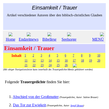
Einsamkeit / Trauer
Artikel verschiedener Autoren über den biblisch-christlichen Glauben
Home
Endzeitnews
Bibellese
Seelsorge
MENÜ
Einsamkeit / Trauer
Inhalt
1
2
3
4
5
6
7
8
9
10
11
12
13
14
15
16
17
18
19
20
21
22
23
24
25
26
(Mit obiger Navigationsleiste kann innerhalb des Trauergedichte-Menüs geblättert werden)
Folgende
Trauergedichte
finden Sie hier:
1.
Abschied von der Großmutter
(Trauergedichte, Autor: Sabine Brauer)
2.
Das Tor zur Ewigkeit
(Trauergedichte, Autor:
Ingolf Braun
)