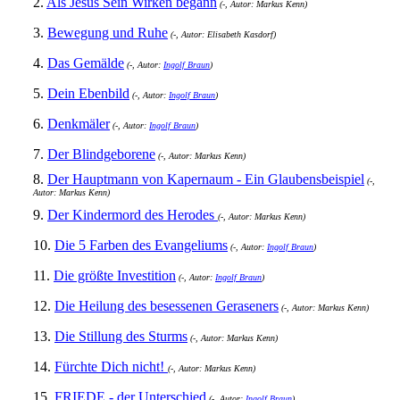
2.
Als Jesus Sein Wirken begann
(-, Autor: Markus Kenn)
3.
Bewegung und Ruhe
(-, Autor: Elisabeth Kasdorf)
4.
Das Gemälde
(-, Autor:
Ingolf Braun
)
5.
Dein Ebenbild
(-, Autor:
Ingolf Braun
)
6.
Denkmäler
(-, Autor:
Ingolf Braun
)
7.
Der Blindgeborene
(-, Autor: Markus Kenn)
8.
Der Hauptmann von Kapernaum - Ein Glaubensbeispiel
(-,
Autor: Markus Kenn)
9.
Der Kindermord des Herodes
(-, Autor: Markus Kenn)
10.
Die 5 Farben des Evangeliums
(-, Autor:
Ingolf Braun
)
11.
Die größte Investition
(-, Autor:
Ingolf Braun
)
12.
Die Heilung des besessenen Geraseners
(-, Autor: Markus Kenn)
13.
Die Stillung des Sturms
(-, Autor: Markus Kenn)
14.
Fürchte Dich nicht!
(-, Autor: Markus Kenn)
15.
FRIEDE - der Unterschied
(-, Autor:
Ingolf Braun
)