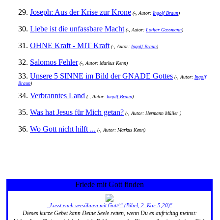
29.
Joseph: Aus der Krise zur Krone
(-, Autor:
Ingolf Braun
)
30.
Liebe ist die unfassbare Macht
(-, Autor:
Lothar Gassmann
)
31.
OHNE Kraft - MIT Kraft
(-, Autor:
Ingolf Braun
)
32.
Salomos Fehler
(-, Autor: Markus Kenn)
33.
Unsere 5 SINNE im Bild der GNADE Gottes
(-, Autor:
Ingolf
Braun
)
34.
Verbranntes Land
(-, Autor:
Ingolf Braun
)
35.
Was hat Jesus für Mich getan?
(-, Autor: Hermann Müller )
36.
Wo Gott nicht hilft ...
(-, Autor: Markus Kenn)
Friede mit Gott finden
„Lasst euch versöhnen mit Gott!“ (Bibel, 2. Kor. 5,20)"
Dieses kurze Gebet kann Deine Seele retten, wenn Du es aufrichtig meinst: