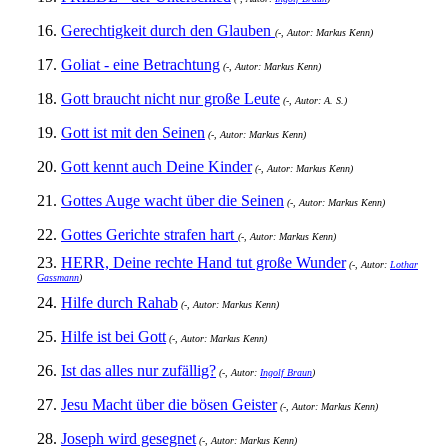
16.
Gerechtigkeit durch den Glauben
(-, Autor: Markus Kenn)
17.
Goliat - eine Betrachtung
(-, Autor: Markus Kenn)
18.
Gott braucht nicht nur große Leute
(-, Autor: A. S.)
19.
Gott ist mit den Seinen
(-, Autor: Markus Kenn)
20.
Gott kennt auch Deine Kinder
(-, Autor: Markus Kenn)
21.
Gottes Auge wacht über die Seinen
(-, Autor: Markus Kenn)
22.
Gottes Gerichte strafen hart
(-, Autor: Markus Kenn)
23.
HERR, Deine rechte Hand tut große Wunder
(-, Autor:
Lothar
Gassmann
)
24.
Hilfe durch Rahab
(-, Autor: Markus Kenn)
25.
Hilfe ist bei Gott
(-, Autor: Markus Kenn)
26.
Ist das alles nur zufällig?
(-, Autor:
Ingolf Braun
)
27.
Jesu Macht über die bösen Geister
(-, Autor: Markus Kenn)
28.
Joseph wird gesegnet
(-, Autor: Markus Kenn)