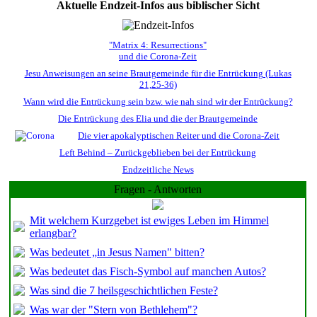
Aktuelle Endzeit-Infos aus biblischer Sicht
"Matrix 4: Resurrections"
und die Corona-Zeit
Jesu Anweisungen an seine Brautgemeinde für die Entrückung (Lukas
21,25-36)
Wann wird die Entrückung sein bzw. wie nah sind wir der Entrückung?
Die Entrückung des Elia und die der Brautgemeinde
Die vier apokalyptischen Reiter und die Corona-Zeit
Left Behind – Zurückgeblieben bei der Entrückung
Endzeitliche News
Fragen - Antworten
Mit welchem Kurzgebet ist ewiges Leben im Himmel
erlangbar?
Was bedeutet „in Jesus Namen" bitten?
Was bedeutet das Fisch-Symbol auf manchen Autos?
Was sind die 7 heilsgeschichtlichen Feste?
Was war der "Stern von Bethlehem"?