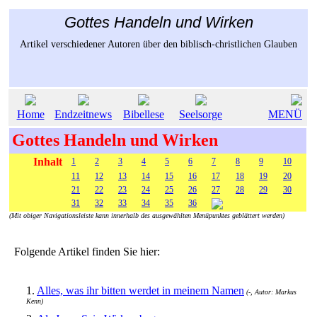
Gottes Handeln und Wirken
Artikel verschiedener Autoren über den biblisch-christlichen Glauben
Home
Endzeitnews
Bibellese
Seelsorge
MENÜ
Gottes Handeln und Wirken
Inhalt
1
2
3
4
5
6
7
8
9
10
11
12
13
14
15
16
17
18
19
20
21
22
23
24
25
26
27
28
29
30
31
32
33
34
35
36
(Mit obiger Navigationsleiste kann innerhalb des ausgewählten Menüpunktes geblättert werden)
Folgende Artikel finden Sie hier:
1.
Alles, was ihr bitten werdet in meinem Namen
(-, Autor: Markus
Kenn)