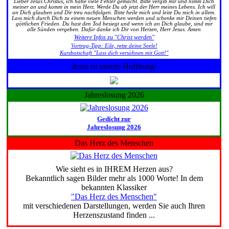
Lieber Jesus Christus, ich habe viele Fehler gemacht. Bitte vergib mir und nimm Dich
meiner an und komm in mein Herz. Werde Du ab jetzt der Herr meines Lebens. Ich will
an Dich glauben und Dir treu nachfolgen. Bitte heile mich und leite Du mich in allem.
Lass mich durch Dich zu einem neuen Menschen werden und schenke mir Deinen tiefen
göttlichen Frieden. Du hast den Tod besiegt und wenn ich an Dich glaube, sind mir
alle Sünden vergeben. Dafür danke ich Dir von Herzen, Herr Jesus. Amen
Weitere Infos zu "Christ werden"
Vortrag-Tipp: Eile, rette deine Seele!
Kurzbotschaft "Lass dich versöhnen mit Gott!"
Jesus ist unsere Hoffnung!
Jahreslosung 2026
Gedicht zur
Jahreslosung 2026
Das Herz des Menschen
Wie sieht es in IHREM Herzen aus?
Bekanntlich sagen Bilder mehr als 1000 Worte! In dem
bekannten Klassiker
"Das Herz des Menschen"
mit verschiedenen Darstellungen, werden Sie auch Ihren
Herzenszustand finden ...