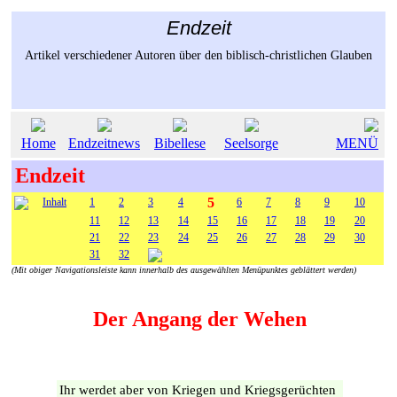
Endzeit
Artikel verschiedener Autoren über den biblisch-christlichen Glauben
Home
Endzeitnews
Bibellese
Seelsorge
MENÜ
Endzeit
5
Inhalt
1
2
3
4
6
7
8
9
10
11
12
13
14
15
16
17
18
19
20
21
22
23
24
25
26
27
28
29
30
31
32
(Mit obiger Navigationsleiste kann innerhalb des ausgewählten Menüpunktes geblättert werden)
Der Angang der Wehen
Ihr werdet aber von Kriegen und Kriegsgerüchten