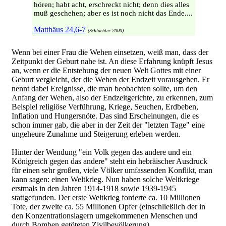
hören; habt acht, erschreckt nicht; denn dies alles
muß geschehen; aber es ist noch nicht das Ende....
Matthäus 24,6-7
(Schlachter 2000)
Wenn bei einer Frau die Wehen einsetzen, weiß man, dass der
Zeitpunkt der Geburt nahe ist. An diese Erfahrung knüpft Jesus
an, wenn er die Entstehung der neuen Welt Gottes mit einer
Geburt vergleicht, der die Wehen der Endzeit vorausgehen. Er
nennt dabei Ereignisse, die man beobachten sollte, um den
Anfang der Wehen, also der Endzeitgerichte, zu erkennen, zum
Beispiel religiöse Verführung, Kriege, Seuchen, Erdbeben,
Inflation und Hungersnöte. Das sind Erscheinungen, die es
schon immer gab, die aber in der Zeit der "letzten Tage" eine
ungeheure Zunahme und Steigerung erleben werden.
Hinter der Wendung "ein Volk gegen das andere und ein
Königreich gegen das andere" steht ein hebräischer Ausdruck
für einen sehr großen, viele Völker umfassenden Konflikt, man
kann sagen: einen Weltkrieg. Nun haben solche Weltkriege
erstmals in den Jahren 1914-1918 sowie 1939-1945
stattgefunden. Der erste Weltkrieg forderte ca. 10 Millionen
Tote, der zweite ca. 55 Millionen Opfer (einschließlich der in
den Konzentrationslagern umgekommenen Menschen und
durch Bomben getöteten Zivilbevölkerung).