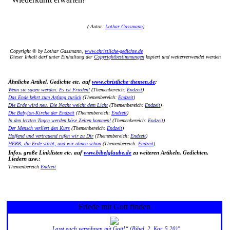
(
-Autor:
Lothar Gassmann
)
Copyright © by Lothar Gassmann,
www.christliche-gedichte.de
Dieser Inhalt darf unter Einhaltung der
Copyrightbestimmungen
kopiert und weiterverwendet werden
Ähnliche Artikel, Gedichte etc. auf
www.christliche-themen.de
:
Wenn sie sagen werden: Es ist Frieden!
(Themenbereich:
Endzeit
)
Das Ende kehrt zum Anfang zurück
(Themenbereich:
Endzeit
)
Die Erde wird neu. Die Nacht weicht dem Licht
(Themenbereich:
Endzeit
)
Die Babylon-Kirche der Endzeit
(Themenbereich:
Endzeit
)
In den letzten Tagen werden böse Zeiten kommen!
(Themenbereich:
Endzeit
)
Der Mensch verliert den Kurs
(Themenbereich:
Endzeit
)
Hoffend und vertrauend rufen wir zu Dir
(Themenbereich:
Endzeit
)
HERR, die Erde stirbt, und wir ahnen schon
(Themenbereich:
Endzeit
)
Infos, große Linklisten etc. auf
www.bibelglaube.de
zu weiteren Artikeln, Gedichten,
Liedern usw.:
Themenbereich
Endzeit
Friede mit Gott finden
„Lasst euch versöhnen mit Gott!“ (Bibel, 2. Kor. 5,20)"