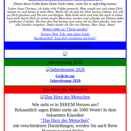
Dieses kurze Gebet kann Deine Seele retten, wenn Du es aufrichtig meinst:
Lieber Jesus Christus, ich habe viele Fehler gemacht. Bitte vergib mir und nimm Dich
meiner an und komm in mein Herz. Werde Du ab jetzt der Herr meines Lebens. Ich will
an Dich glauben und Dir treu nachfolgen. Bitte heile mich und leite Du mich in allem.
Lass mich durch Dich zu einem neuen Menschen werden und schenke mir Deinen tiefen
göttlichen Frieden. Du hast den Tod besiegt und wenn ich an Dich glaube, sind mir
alle Sünden vergeben. Dafür danke ich Dir von Herzen, Herr Jesus. Amen
Weitere Infos zu "Christ werden"
Vortrag-Tipp: Eile, rette deine Seele!
Kurzbotschaft "Lass dich versöhnen mit Gott!"
Jesus ist unsere Hoffnung!
Jahreslosung 2026
Gedicht zur
Jahreslosung 2026
Das Herz des Menschen
Wie sieht es in IHREM Herzen aus?
Bekanntlich sagen Bilder mehr als 1000 Worte! In dem
bekannten Klassiker
"Das Herz des Menschen"
mit verschiedenen Darstellungen, werden Sie auch Ihren
Herzenszustand finden ...