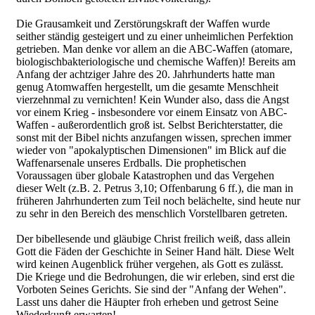
Die Grausamkeit und Zerstörungskraft der Waffen wurde
seither ständig gesteigert und zu einer unheimlichen Perfektion
getrieben. Man denke vor allem an die ABC-Waffen (atomare,
biologischbakteriologische und chemische Waffen)! Bereits am
Anfang der achtziger Jahre des 20. Jahrhunderts hatte man
genug Atomwaffen hergestellt, um die gesamte Menschheit
vierzehnmal zu vernichten! Kein Wunder also, dass die Angst
vor einem Krieg - insbesondere vor einem Einsatz von ABC-
Waffen - außerordentlich groß ist. Selbst Berichterstatter, die
sonst mit der Bibel nichts anzufangen wissen, sprechen immer
wieder von "apokalyptischen Dimensionen" im Blick auf die
Waffenarsenale unseres Erdballs. Die prophetischen
Voraussagen über globale Katastrophen und das Vergehen
dieser Welt (z.B. 2. Petrus 3,10; Offenbarung 6 ff.), die man in
früheren Jahrhunderten zum Teil noch belächelte, sind heute nur
zu sehr in den Bereich des menschlich Vorstellbaren getreten.
Der bibellesende und gläubige Christ freilich weiß, dass allein
Gott die Fäden der Geschichte in Seiner Hand hält. Diese Welt
wird keinen Augenblick früher vergehen, als Gott es zulässt.
Die Kriege und die Bedrohungen, die wir erleben, sind erst die
Vorboten Seines Gerichts. Sie sind der "Anfang der Wehen".
Lasst uns daher die Häupter froh erheben und getrost Seine
Wiederkunft erwarten!