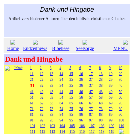
Dank und Hingabe
Artikel verschiedener Autoren über den biblisch-christlichen Glauben
Home
Endzeitnews
Bibellese
Seelsorge
MENÜ
Dank und Hingabe
Inhalt
1
2
3
4
5
6
7
8
9
10
11
12
13
14
15
16
17
18
19
20
21
22
23
24
25
26
27
28
29
30
31
32
33
34
35
36
37
38
39
40
41
42
43
44
45
46
47
48
49
50
51
52
53
54
55
56
57
58
59
60
61
62
63
64
65
66
67
68
69
70
71
72
73
74
75
76
77
78
79
80
81
82
83
84
85
86
87
88
89
90
91
92
93
94
95
96
97
98
99
100
101
102
103
104
105
106
107
108
109
110
111
112
113
114
115
116
117
118
119