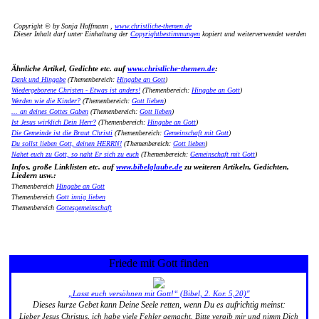
Copyright © by Sonja Hoffmann ,
www.christliche-themen.de
Dieser Inhalt darf unter Einhaltung der
Copyrightbestimmungen
kopiert und weiterverwendet werden
Ähnliche Artikel, Gedichte etc. auf
www.christliche-themen.de
:
Dank und Hingabe
(Themenbereich:
Hingabe an Gott
)
Wiedergeborene Christen - Etwas ist anders!
(Themenbereich:
Hingabe an Gott
)
Werden wie die Kinder?
(Themenbereich:
Gott lieben
)
... an deines Gottes Gaben
(Themenbereich:
Gott lieben
)
Ist Jesus wirklich Dein Herr?
(Themenbereich:
Hingabe an Gott
)
Die Gemeinde ist die Braut Christi
(Themenbereich:
Gemeinschaft mit Gott
)
Du sollst lieben Gott, deinen HERRN!
(Themenbereich:
Gott lieben
)
Nahet euch zu Gott, so naht Er sich zu euch
(Themenbereich:
Gemeinschaft mit Gott
)
Infos, große Linklisten etc. auf
www.bibelglaube.de
zu weiteren Artikeln, Gedichten,
Liedern usw.:
Themenbereich
Hingabe an Gott
Themenbereich
Gott innig lieben
Themenbereich
Gottesgemeinschaft
Friede mit Gott finden
„Lasst euch versöhnen mit Gott!“ (Bibel, 2. Kor. 5,20)"
Dieses kurze Gebet kann Deine Seele retten, wenn Du es aufrichtig meinst:
Lieber Jesus Christus, ich habe viele Fehler gemacht. Bitte vergib mir und nimm Dich