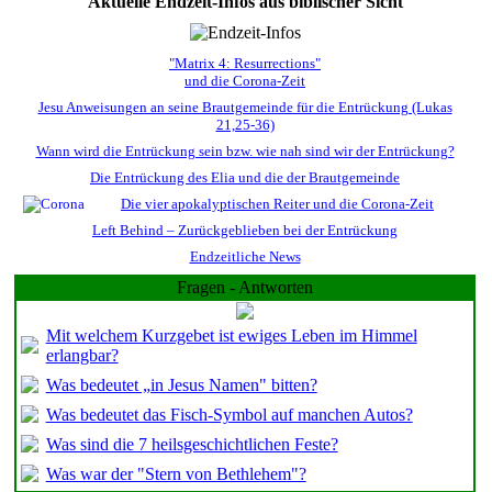
Aktuelle Endzeit-Infos aus biblischer Sicht
"Matrix 4: Resurrections"
und die Corona-Zeit
Jesu Anweisungen an seine Brautgemeinde für die Entrückung (Lukas
21,25-36)
Wann wird die Entrückung sein bzw. wie nah sind wir der Entrückung?
Die Entrückung des Elia und die der Brautgemeinde
Die vier apokalyptischen Reiter und die Corona-Zeit
Left Behind – Zurückgeblieben bei der Entrückung
Endzeitliche News
Fragen - Antworten
Mit welchem Kurzgebet ist ewiges Leben im Himmel
erlangbar?
Was bedeutet „in Jesus Namen" bitten?
Was bedeutet das Fisch-Symbol auf manchen Autos?
Was sind die 7 heilsgeschichtlichen Feste?
Was war der "Stern von Bethlehem"?