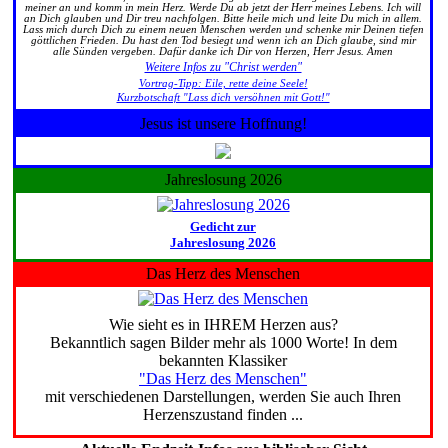
meiner an und komm in mein Herz. Werde Du ab jetzt der Herr meines Lebens. Ich will
an Dich glauben und Dir treu nachfolgen. Bitte heile mich und leite Du mich in allem.
Lass mich durch Dich zu einem neuen Menschen werden und schenke mir Deinen tiefen
göttlichen Frieden. Du hast den Tod besiegt und wenn ich an Dich glaube, sind mir
alle Sünden vergeben. Dafür danke ich Dir von Herzen, Herr Jesus. Amen
Weitere Infos zu "Christ werden"
Vortrag-Tipp: Eile, rette deine Seele!
Kurzbotschaft "Lass dich versöhnen mit Gott!"
Jesus ist unsere Hoffnung!
Jahreslosung 2026
Gedicht zur
Jahreslosung 2026
Das Herz des Menschen
Wie sieht es in IHREM Herzen aus?
Bekanntlich sagen Bilder mehr als 1000 Worte! In dem
bekannten Klassiker
"Das Herz des Menschen"
mit verschiedenen Darstellungen, werden Sie auch Ihren
Herzenszustand finden ...