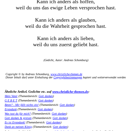
Kann ich anders als hoffen,
weil du uns das ewige Leben versprochen hast.
Kann ich anders als glauben,
weil du die Wahrheit gesprochen hast.
Kann ich anders als lieben,
weil du uns zuerst geliebt hast.
(Gedicht, Autor: Andreas Schomburg)
Copyright © by Andreas Schomburg,
www.christliche-themen.de
Dieser Inhalt darf unter Einhaltung der
Copyrightbestimmungen
kopiert und weiterverwendet werden
Ähnliche Artikel, Gedichte etc. auf
www.christliche-themen.de
:
Mein Vater
(Themenbereich:
Gott danken
)
G E B E T
(Themenbereich:
Gott danken
)
Beten? - Mir fällt nichts ein!
(Themenbereich:
Gott danken
)
Erntedank
(Themenbereich:
Gott danken
)
Was tust du für mich?
(Themenbereich:
Gott danken
)
Gott danken & preisen
(Themenbereich:
Gott danken
)
Es ist Erntedank!
(Themenbereich:
Gott danken
)
Dank an meinen König
(Themenbereich:
Gott danken
)