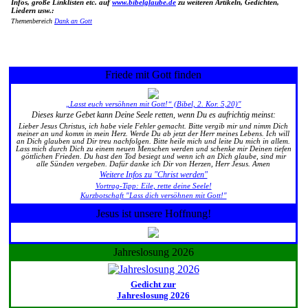
Infos, große Linklisten etc. auf
www.bibelglaube.de
zu weiteren Artikeln, Gedichten,
Liedern usw.:
Themenbereich
Dank an Gott
Friede mit Gott finden
„Lasst euch versöhnen mit Gott!“ (Bibel, 2. Kor. 5,20)"
Dieses kurze Gebet kann Deine Seele retten, wenn Du es aufrichtig meinst:
Lieber Jesus Christus, ich habe viele Fehler gemacht. Bitte vergib mir und nimm Dich
meiner an und komm in mein Herz. Werde Du ab jetzt der Herr meines Lebens. Ich will
an Dich glauben und Dir treu nachfolgen. Bitte heile mich und leite Du mich in allem.
Lass mich durch Dich zu einem neuen Menschen werden und schenke mir Deinen tiefen
göttlichen Frieden. Du hast den Tod besiegt und wenn ich an Dich glaube, sind mir
alle Sünden vergeben. Dafür danke ich Dir von Herzen, Herr Jesus. Amen
Weitere Infos zu "Christ werden"
Vortrag-Tipp: Eile, rette deine Seele!
Kurzbotschaft "Lass dich versöhnen mit Gott!"
Jesus ist unsere Hoffnung!
Jahreslosung 2026
Gedicht zur
Jahreslosung 2026