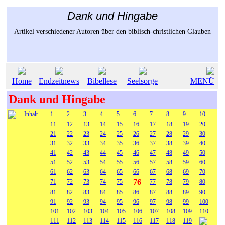
Dank und Hingabe
Artikel verschiedener Autoren über den biblisch-christlichen Glauben
Home
Endzeitnews
Bibellese
Seelsorge
MENÜ
Dank und Hingabe
Inhalt
1
2
3
4
5
6
7
8
9
10
11
12
13
14
15
16
17
18
19
20
21
22
23
24
25
26
27
28
29
30
31
32
33
34
35
36
37
38
39
40
41
42
43
44
45
46
47
48
49
50
51
52
53
54
55
56
57
58
59
60
61
62
63
64
65
66
67
68
69
70
76
71
72
73
74
75
77
78
79
80
81
82
83
84
85
86
87
88
89
90
91
92
93
94
95
96
97
98
99
100
101
102
103
104
105
106
107
108
109
110
111
112
113
114
115
116
117
118
119