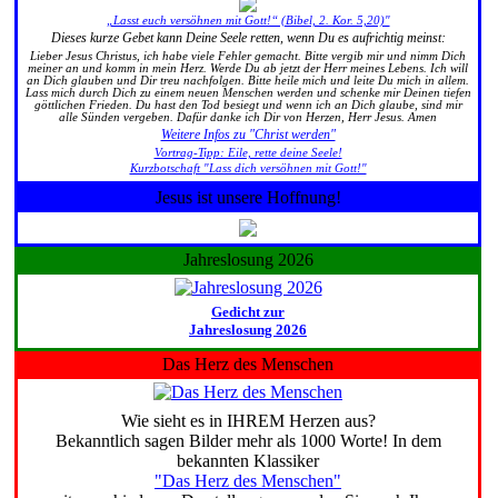
„Lasst euch versöhnen mit Gott!“ (Bibel, 2. Kor. 5,20)"
Dieses kurze Gebet kann Deine Seele retten, wenn Du es aufrichtig meinst:
Lieber Jesus Christus, ich habe viele Fehler gemacht. Bitte vergib mir und nimm Dich
meiner an und komm in mein Herz. Werde Du ab jetzt der Herr meines Lebens. Ich will
an Dich glauben und Dir treu nachfolgen. Bitte heile mich und leite Du mich in allem.
Lass mich durch Dich zu einem neuen Menschen werden und schenke mir Deinen tiefen
göttlichen Frieden. Du hast den Tod besiegt und wenn ich an Dich glaube, sind mir
alle Sünden vergeben. Dafür danke ich Dir von Herzen, Herr Jesus. Amen
Weitere Infos zu "Christ werden"
Vortrag-Tipp: Eile, rette deine Seele!
Kurzbotschaft "Lass dich versöhnen mit Gott!"
Jesus ist unsere Hoffnung!
Jahreslosung 2026
Gedicht zur
Jahreslosung 2026
Das Herz des Menschen
Wie sieht es in IHREM Herzen aus?
Bekanntlich sagen Bilder mehr als 1000 Worte! In dem
bekannten Klassiker
"Das Herz des Menschen"