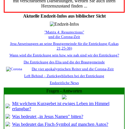
mit verschiedenen Darstellungen, werden Sie auch Ihren
Herzenszustand finden ...
Aktuelle Endzeit-Infos aus biblischer Sicht
"Matrix 4: Resurrections"
und die Corona-Zeit
Jesu Anweisungen an seine Brautgemeinde für die Entrückung (Lukas
21,25-36)
Wann wird die Entrückung sein bzw. wie nah sind wir der Entrückung?
Die Entrückung des Elia und die der Brautgemeinde
Die vier apokalyptischen Reiter und die Corona-Zeit
Left Behind – Zurückgeblieben bei der Entrückung
Endzeitliche News
Fragen - Antworten
Mit welchem Kurzgebet ist ewiges Leben im Himmel
erlangbar?
Was bedeutet „in Jesus Namen" bitten?
Was bedeutet das Fisch-Symbol auf manchen Autos?