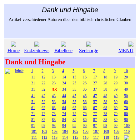
Dank und Hingabe
Artikel verschiedener Autoren über den biblisch-christlichen Glauben
Home
Endzeitnews
Bibellese
Seelsorge
MENÜ
Dank und Hingabe
Inhalt
1
2
3
4
5
6
7
8
9
10
11
12
13
14
15
16
17
18
19
20
21
22
23
24
25
26
27
28
29
30
33
31
32
34
35
36
37
38
39
40
41
42
43
44
45
46
47
48
49
50
51
52
53
54
55
56
57
58
59
60
61
62
63
64
65
66
67
68
69
70
71
72
73
74
75
76
77
78
79
80
81
82
83
84
85
86
87
88
89
90
91
92
93
94
95
96
97
98
99
100
101
102
103
104
105
106
107
108
109
110
111
112
113
114
115
116
117
118
119