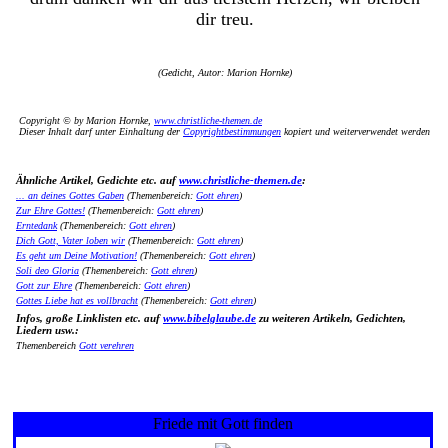
dir treu.
(Gedicht, Autor: Marion Hornke)
Copyright © by Marion Hornke,
www.christliche-themen.de
Dieser Inhalt darf unter Einhaltung der
Copyrightbestimmungen
kopiert und weiterverwendet werden
Ähnliche Artikel, Gedichte etc. auf
www.christliche-themen.de
:
... an deines Gottes Gaben
(Themenbereich:
Gott ehren
)
Zur Ehre Gottes!
(Themenbereich:
Gott ehren
)
Erntedank
(Themenbereich:
Gott ehren
)
Dich Gott, Vater loben wir
(Themenbereich:
Gott ehren
)
Es geht um Deine Motivation!
(Themenbereich:
Gott ehren
)
Soli deo Gloria
(Themenbereich:
Gott ehren
)
Gott zur Ehre
(Themenbereich:
Gott ehren
)
Gottes Liebe hat es vollbracht
(Themenbereich:
Gott ehren
)
Infos, große Linklisten etc. auf
www.bibelglaube.de
zu weiteren Artikeln, Gedichten,
Liedern usw.:
Themenbereich
Gott verehren
Friede mit Gott finden