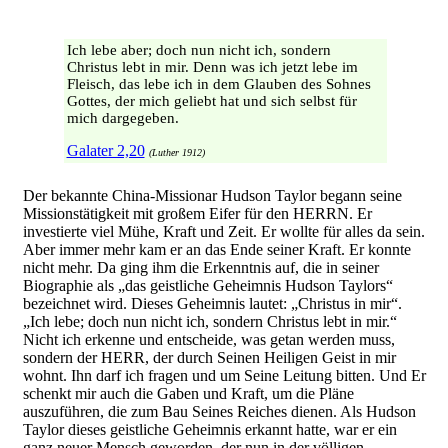
Ich lebe aber; doch nun nicht ich, sondern
Christus lebt in mir. Denn was ich jetzt lebe im
Fleisch, das lebe ich in dem Glauben des Sohnes
Gottes, der mich geliebt hat und sich selbst für
mich dargegeben.
Galater 2,20
(Luther 1912)
Der bekannte China-Missionar Hudson Taylor begann seine
Missionstätigkeit mit großem Eifer für den HERRN. Er
investierte viel Mühe, Kraft und Zeit. Er wollte für alles da sein.
Aber immer mehr kam er an das Ende seiner Kraft. Er konnte
nicht mehr. Da ging ihm die Erkenntnis auf, die in seiner
Biographie als „das geistliche Geheimnis Hudson Taylors“
bezeichnet wird. Dieses Geheimnis lautet: „Christus in mir“.
„Ich lebe; doch nun nicht ich, sondern Christus lebt in mir.“
Nicht ich erkenne und entscheide, was getan werden muss,
sondern der HERR, der durch Seinen Heiligen Geist in mir
wohnt. Ihn darf ich fragen und um Seine Leitung bitten. Und Er
schenkt mir auch die Gaben und Kraft, um die Pläne
auszuführen, die zum Bau Seines Reiches dienen. Als Hudson
Taylor dieses geistliche Geheimnis erkannt hatte, war er ein
ganz neuer Mensch geworden, der nun in der völligen