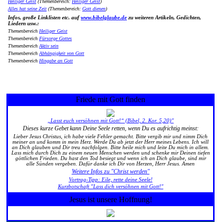
Heiliger Geist
(Themenbereich:
Heiliger Geist
)
Alles hat seine Zeit
(Themenbereich:
Gott dienen
)
Infos, große Linklisten etc. auf
www.bibelglaube.de
zu weiteren Artikeln, Gedichten,
Liedern usw.:
Themenbereich
Heiliger Geist
Themenbereich
Fürsorge Gottes
Themenbereich
Aktiv sein
Themenbereich
Abhängigkeit von Gott
Themenbereich
Hingabe an Gott
Friede mit Gott finden
„Lasst euch versöhnen mit Gott!“ (Bibel, 2. Kor. 5,20)"
Dieses kurze Gebet kann Deine Seele retten, wenn Du es aufrichtig meinst:
Lieber Jesus Christus, ich habe viele Fehler gemacht. Bitte vergib mir und nimm Dich
meiner an und komm in mein Herz. Werde Du ab jetzt der Herr meines Lebens. Ich will
an Dich glauben und Dir treu nachfolgen. Bitte heile mich und leite Du mich in allem.
Lass mich durch Dich zu einem neuen Menschen werden und schenke mir Deinen tiefen
göttlichen Frieden. Du hast den Tod besiegt und wenn ich an Dich glaube, sind mir
alle Sünden vergeben. Dafür danke ich Dir von Herzen, Herr Jesus. Amen
Weitere Infos zu "Christ werden"
Vortrag-Tipp: Eile, rette deine Seele!
Kurzbotschaft "Lass dich versöhnen mit Gott!"
Jesus ist unsere Hoffnung!