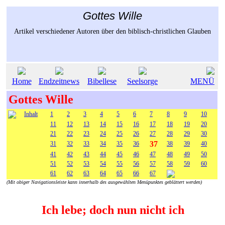
Gottes Wille
Artikel verschiedener Autoren über den biblisch-christlichen Glauben
Home
Endzeitnews
Bibellese
Seelsorge
MENÜ
Gottes Wille
Inhalt
1
2
3
4
5
6
7
8
9
10
11
12
13
14
15
16
17
18
19
20
21
22
23
24
25
26
27
28
29
30
37
31
32
33
34
35
36
38
39
40
41
42
43
44
45
46
47
48
49
50
51
52
53
54
55
56
57
58
59
60
61
62
63
64
65
66
67
(Mit obiger Navigationsleiste kann innerhalb des ausgewählten Menüpunktes geblättert werden)
Ich lebe; doch nun nicht ich