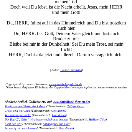
meinen Tod.
Doch weil Du lebst, ist die Nacht erhellt, Jesus, mein HERR
und mein Gott!
Du, HERR, fuhrst auf in das Himmelreich und Du bist trotzdem
auch hier.
Du, HERR, bist Gott, Deinem Vater gleich und bist auch
Bruder zu mir.
Bleibe bei mir in der Dunkelheit! Sei Du mein Trost, sei mein
Licht!
HERR, Du bist da jetzt und allezeit. Darum verzage ich nicht.
(
-Autor:
Lothar Gassmann
)
Copyright © by Lothar Gassmann,
www.christliche-gedichte.de
Dieser Inhalt darf unter Einhaltung der
Copyrightbestimmungen
kopiert und weiterverwendet werden
Ähnliche Artikel, Gedichte etc. auf
www.christliche-themen.de
:
Trinkt von dem Wasser des Lebens
(Themenbereich:
Heiliger Geist
)
Christ sein im Alltag
(Themenbereich:
Gott dienen
)
Was tust du für mich?
(Themenbereich:
Gott dienen
)
Der Begriff „Geist“ wird heute vielfach missbraucht
(Themenbereich:
Heiliger Geist
)
Licht der Welt
(Themenbereich:
Abhängigkeit von Gott
)
Sei mutig und entschlossen!
(Themenbereich:
Gott dienen
)