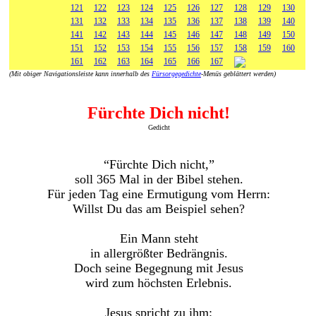
121
122
123
124
125
126
127
128
129
130
131
132
133
134
135
136
137
138
139
140
141
142
143
144
145
146
147
148
149
150
151
152
153
154
155
156
157
158
159
160
161
162
163
164
165
166
167
(Mit obiger Navigationsleiste kann innerhalb des
Fürsorgegedichte
-Menüs geblättert werden)
Fürchte Dich nicht!
Gedicht
“Fürchte Dich nicht,”
soll 365 Mal in der Bibel stehen.
Für jeden Tag eine Ermutigung vom Herrn:
Willst Du das am Beispiel sehen?
Ein Mann steht
in allergrößter Bedrängnis.
Doch seine Begegnung mit Jesus
wird zum höchsten Erlebnis.
Jesus spricht zu ihm: