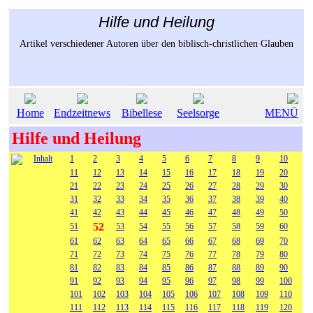
Hilfe und Heilung
Artikel verschiedener Autoren über den biblisch-christlichen Glauben
Home
Endzeitnews
Bibellese
Seelsorge
MENÜ
Hilfe und Heilung
Inhalt
1
2
3
4
5
6
7
8
9
10
11
12
13
14
15
16
17
18
19
20
21
22
23
24
25
26
27
28
29
30
31
32
33
34
35
36
37
38
39
40
41
42
43
44
45
46
47
48
49
50
52
51
53
54
55
56
57
58
59
60
61
62
63
64
65
66
67
68
69
70
71
72
73
74
75
76
77
78
79
80
81
82
83
84
85
86
87
88
89
90
91
92
93
94
95
96
97
98
99
100
101
102
103
104
105
106
107
108
109
110
111
112
113
114
115
116
117
118
119
120