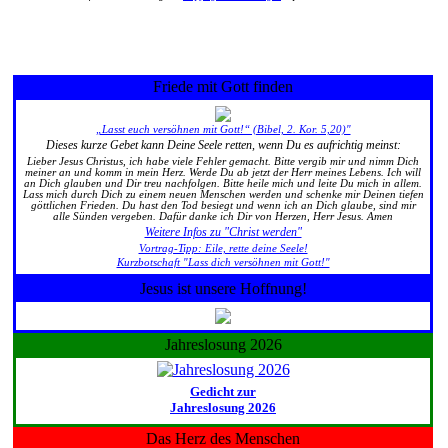
Friede mit Gott finden
„Lasst euch versöhnen mit Gott!“ (Bibel, 2. Kor. 5,20)"
Dieses kurze Gebet kann Deine Seele retten, wenn Du es aufrichtig meinst:
Lieber Jesus Christus, ich habe viele Fehler gemacht. Bitte vergib mir und nimm Dich
meiner an und komm in mein Herz. Werde Du ab jetzt der Herr meines Lebens. Ich will
an Dich glauben und Dir treu nachfolgen. Bitte heile mich und leite Du mich in allem.
Lass mich durch Dich zu einem neuen Menschen werden und schenke mir Deinen tiefen
göttlichen Frieden. Du hast den Tod besiegt und wenn ich an Dich glaube, sind mir
alle Sünden vergeben. Dafür danke ich Dir von Herzen, Herr Jesus. Amen
Weitere Infos zu "Christ werden"
Vortrag-Tipp: Eile, rette deine Seele!
Kurzbotschaft "Lass dich versöhnen mit Gott!"
Jesus ist unsere Hoffnung!
Jahreslosung 2026
Gedicht zur
Jahreslosung 2026
Das Herz des Menschen