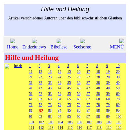
Hilfe und Heilung
Artikel verschiedener Autoren über den biblisch-christlichen Glauben
Home
Endzeitnews
Bibellese
Seelsorge
MENÜ
Hilfe und Heilung
Inhalt
1
2
3
4
5
6
7
8
9
10
11
12
13
14
15
16
17
18
19
20
21
22
23
24
25
26
27
28
29
30
31
32
33
34
35
36
37
38
39
40
41
42
43
44
45
46
47
48
49
50
51
52
53
54
55
56
57
58
59
60
61
62
63
64
65
66
67
68
69
70
71
72
73
74
75
76
77
78
79
80
82
81
83
84
85
86
87
88
89
90
91
92
93
94
95
96
97
98
99
100
101
102
103
104
105
106
107
108
109
110
111
112
113
114
115
116
117
118
119
120