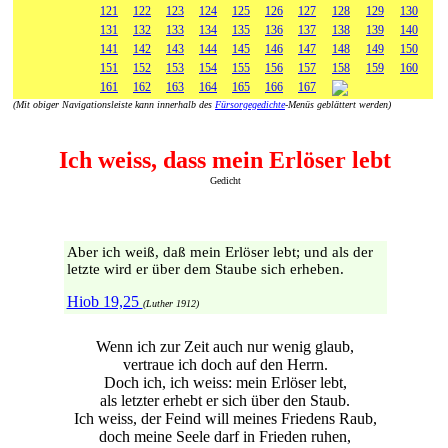
121
122
123
124
125
126
127
128
129
130
131
132
133
134
135
136
137
138
139
140
141
142
143
144
145
146
147
148
149
150
151
152
153
154
155
156
157
158
159
160
161
162
163
164
165
166
167
(Mit obiger Navigationsleiste kann innerhalb des
Fürsorgegedichte
-Menüs geblättert werden)
Ich weiss, dass mein Erlöser lebt
Gedicht
Aber ich weiß, daß mein Erlöser lebt; und als der
letzte wird er über dem Staube sich erheben.
Hiob 19,25
(Luther 1912)
Wenn ich zur Zeit auch nur wenig glaub,
vertraue ich doch auf den Herrn.
Doch ich, ich weiss: mein Erlöser lebt,
als letzter erhebt er sich über den Staub.
Ich weiss, der Feind will meines Friedens Raub,
doch meine Seele darf in Frieden ruhen,