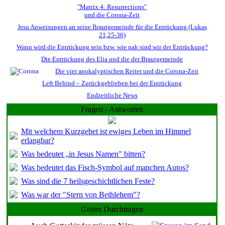
"Matrix 4: Resurrections"
und die Corona-Zeit
Jesu Anweisungen an seine Brautgemeinde für die Entrückung (Lukas
21,25-36)
Wann wird die Entrückung sein bzw. wie nah sind wir der Entrückung?
Die Entrückung des Elia und die der Brautgemeinde
Die vier apokalyptischen Reiter und die Corona-Zeit
Left Behind – Zurückgeblieben bei der Entrückung
Endzeitliche News
Fragen - Antworten
Mit welchem Kurzgebet ist ewiges Leben im Himmel
erlangbar?
Was bedeutet „in Jesus Namen" bitten?
Was bedeutet das Fisch-Symbol auf manchen Autos?
Was sind die 7 heilsgeschichtlichen Feste?
Was war der "Stern von Bethlehem"?
Gottes Durchtragen