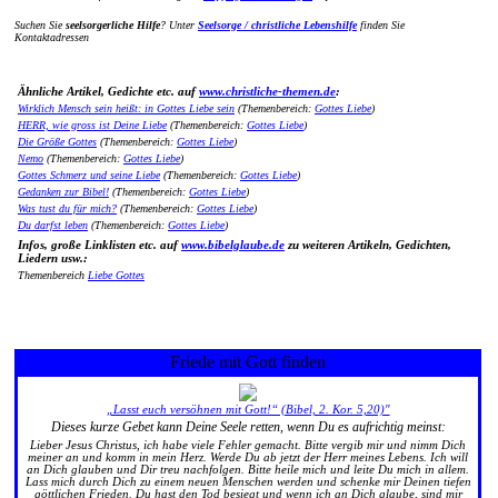
Suchen Sie
seelsorgerliche Hilfe
? Unter
Seelsorge / christliche Lebenshilfe
finden Sie
Kontaktadressen
Ähnliche Artikel, Gedichte etc. auf
www.christliche-themen.de
:
Wirklich Mensch sein heißt: in Gottes Liebe sein
(Themenbereich:
Gottes Liebe
)
HERR, wie gross ist Deine Liebe
(Themenbereich:
Gottes Liebe
)
Die Größe Gottes
(Themenbereich:
Gottes Liebe
)
Nemo
(Themenbereich:
Gottes Liebe
)
Gottes Schmerz und seine Liebe
(Themenbereich:
Gottes Liebe
)
Gedanken zur Bibel!
(Themenbereich:
Gottes Liebe
)
Was tust du für mich?
(Themenbereich:
Gottes Liebe
)
Du darfst leben
(Themenbereich:
Gottes Liebe
)
Infos, große Linklisten etc. auf
www.bibelglaube.de
zu weiteren Artikeln, Gedichten,
Liedern usw.:
Themenbereich
Liebe Gottes
Friede mit Gott finden
„Lasst euch versöhnen mit Gott!“ (Bibel, 2. Kor. 5,20)"
Dieses kurze Gebet kann Deine Seele retten, wenn Du es aufrichtig meinst:
Lieber Jesus Christus, ich habe viele Fehler gemacht. Bitte vergib mir und nimm Dich
meiner an und komm in mein Herz. Werde Du ab jetzt der Herr meines Lebens. Ich will
an Dich glauben und Dir treu nachfolgen. Bitte heile mich und leite Du mich in allem.
Lass mich durch Dich zu einem neuen Menschen werden und schenke mir Deinen tiefen
göttlichen Frieden. Du hast den Tod besiegt und wenn ich an Dich glaube, sind mir