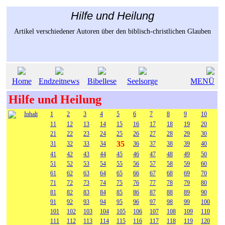
Hilfe und Heilung
Artikel verschiedener Autoren über den biblisch-christlichen Glauben
Home
Endzeitnews
Bibellese
Seelsorge
MENÜ
Hilfe und Heilung
Inhalt
1
2
3
4
5
6
7
8
9
10
11
12
13
14
15
16
17
18
19
20
21
22
23
24
25
26
27
28
29
30
35
31
32
33
34
36
37
38
39
40
41
42
43
44
45
46
47
48
49
50
51
52
53
54
55
56
57
58
59
60
61
62
63
64
65
66
67
68
69
70
71
72
73
74
75
76
77
78
79
80
81
82
83
84
85
86
87
88
89
90
91
92
93
94
95
96
97
98
99
100
101
102
103
104
105
106
107
108
109
110
111
112
113
114
115
116
117
118
119
120