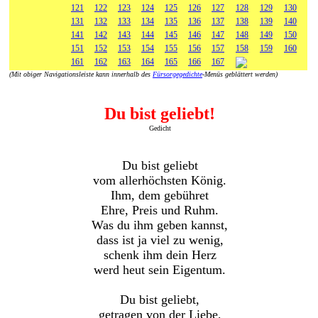
121
122
123
124
125
126
127
128
129
130
131
132
133
134
135
136
137
138
139
140
141
142
143
144
145
146
147
148
149
150
151
152
153
154
155
156
157
158
159
160
161
162
163
164
165
166
167
(Mit obiger Navigationsleiste kann innerhalb des
Fürsorgegedichte
-Menüs geblättert werden)
Du bist geliebt!
Gedicht
Du bist geliebt
vom allerhöchsten König.
Ihm, dem gebühret
Ehre, Preis und Ruhm.
Was du ihm geben kannst,
dass ist ja viel zu wenig,
schenk ihm dein Herz
werd heut sein Eigentum.
Du bist geliebt,
getragen von der Liebe,