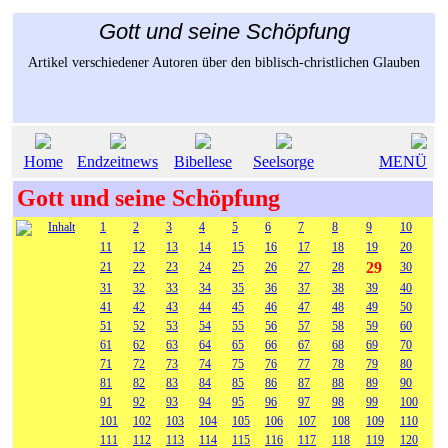
Gott und seine Schöpfung
Artikel verschiedener Autoren über den biblisch-christlichen Glauben
Home
Endzeitnews
Bibellese
Seelsorge
MENÜ
Gott und seine Schöpfung
Inhalt
1
2
3
4
5
6
7
8
9
10
11
12
13
14
15
16
17
18
19
20
29
21
22
23
24
25
26
27
28
30
31
32
33
34
35
36
37
38
39
40
41
42
43
44
45
46
47
48
49
50
51
52
53
54
55
56
57
58
59
60
61
62
63
64
65
66
67
68
69
70
71
72
73
74
75
76
77
78
79
80
81
82
83
84
85
86
87
88
89
90
91
92
93
94
95
96
97
98
99
100
101
102
103
104
105
106
107
108
109
110
111
112
113
114
115
116
117
118
119
120