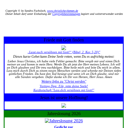
Copyright © by Sandra Fuchsloch,
www.christliche-themen.de
Dieser Inhalt darf unter Einhaltung der
Copyrightbestimmungen
kopiert und weiterverwendet werden
Friede mit Gott finden
„Lasst euch versöhnen mit Gott!“ (Bibel, 2. Kor. 5,20)"
Dieses kurze Gebet kann Deine Seele retten, wenn Du es aufrichtig meinst:
Lieber Jesus Christus, ich habe viele Fehler gemacht. Bitte vergib mir und nimm Dich
meiner an und komm in mein Herz. Werde Du ab jetzt der Herr meines Lebens. Ich will
an Dich glauben und Dir treu nachfolgen. Bitte heile mich und leite Du mich in allem.
Lass mich durch Dich zu einem neuen Menschen werden und schenke mir Deinen tiefen
göttlichen Frieden. Du hast den Tod besiegt und wenn ich an Dich glaube, sind mir
alle Sünden vergeben. Dafür danke ich Dir von Herzen, Herr Jesus. Amen
Weitere Infos zu "Christ werden"
Vortrag-Tipp: Eile, rette deine Seele!
Kurzbotschaft "Lass dich versöhnen mit Gott!"
Jesus ist unsere Hoffnung!
Jahreslosung 2026
Gedicht zur