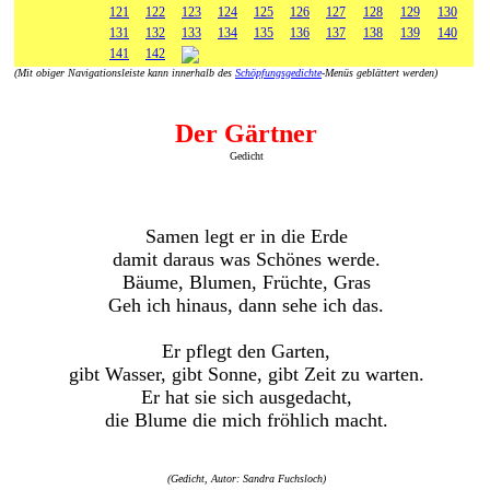
121
122
123
124
125
126
127
128
129
130
131
132
133
134
135
136
137
138
139
140
141
142
(Mit obiger Navigationsleiste kann innerhalb des
Schöpfungsgedichte
-Menüs geblättert werden)
Der Gärtner
Gedicht
Samen legt er in die Erde
damit daraus was Schönes werde.
Bäume, Blumen, Früchte, Gras
Geh ich hinaus, dann sehe ich das.
Er pflegt den Garten,
gibt Wasser, gibt Sonne, gibt Zeit zu warten.
Er hat sie sich ausgedacht,
die Blume die mich fröhlich macht.
(Gedicht, Autor: Sandra Fuchsloch)