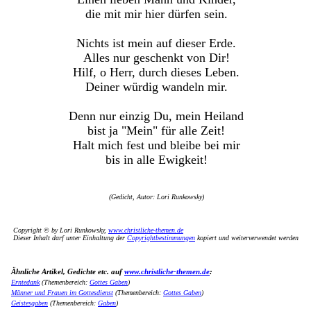
die mit mir hier dürfen sein.
Nichts ist mein auf dieser Erde.
Alles nur geschenkt von Dir!
Hilf, o Herr, durch dieses Leben.
Deiner würdig wandeln mir.
Denn nur einzig Du, mein Heiland
bist ja "Mein" für alle Zeit!
Halt mich fest und bleibe bei mir
bis in alle Ewigkeit!
(Gedicht, Autor: Lori Runkowsky)
Copyright © by Lori Runkowsky,
www.christliche-themen.de
Dieser Inhalt darf unter Einhaltung der
Copyrightbestimmungen
kopiert und weiterverwendet werden
Ähnliche Artikel, Gedichte etc. auf
www.christliche-themen.de
:
Erntedank
(Themenbereich:
Gottes Gaben
)
Männer und Frauen im Gottesdienst
(Themenbereich:
Gottes Gaben
)
Geistesgaben
(Themenbereich:
Gaben
)