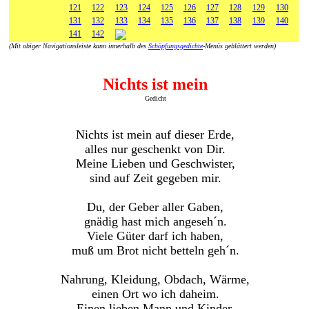
121
122
123
124
125
126
127
128
129
130
131
132
133
134
135
136
137
138
139
140
141
142
(Mit obiger Navigationsleiste kann innerhalb des
Schöpfungsgedichte
-Menüs geblättert werden)
Nichts ist mein
Gedicht
Nichts ist mein auf dieser Erde,
alles nur geschenkt von Dir.
Meine Lieben und Geschwister,
sind auf Zeit gegeben mir.
Du, der Geber aller Gaben,
gnädig hast mich angeseh´n.
Viele Güter darf ich haben,
muß um Brot nicht betteln geh´n.
Nahrung, Kleidung, Obdach, Wärme,
einen Ort wo ich daheim.
Einen lieben Mann und Kinder,