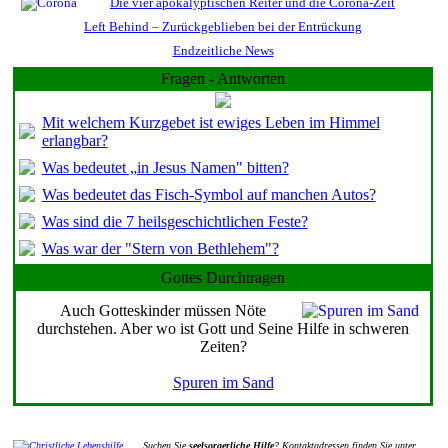
Die vier apokalyptischen Reiter und die Corona-Zeit
Left Behind – Zurückgeblieben bei der Entrückung
Endzeitliche News
Fragen - Antworten
Mit welchem Kurzgebet ist ewiges Leben im Himmel
erlangbar?
Was bedeutet „in Jesus Namen" bitten?
Was bedeutet das Fisch-Symbol auf manchen Autos?
Was sind die 7 heilsgeschichtlichen Feste?
Was war der "Stern von Bethlehem"?
Gottes Durchtragen
Auch Gotteskinder müssen Nöte
durchstehen. Aber wo ist Gott und Seine Hilfe in schweren
Zeiten?
Spuren im Sand
Suchen Sie
seelsorgerliche Hilfe
? Kontaktadressen finden Sie unter