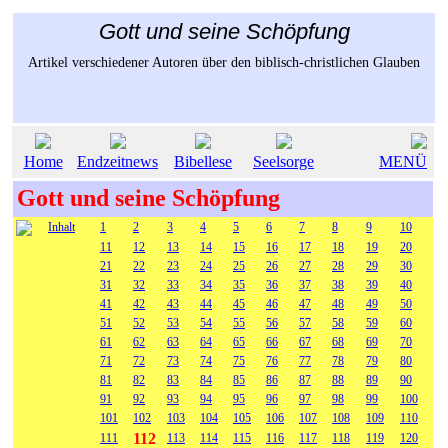
Gott und seine Schöpfung
Artikel verschiedener Autoren über den biblisch-christlichen Glauben
Home
Endzeitnews
Bibellese
Seelsorge
MENÜ
Gott und seine Schöpfung
Inhalt
1
2
3
4
5
6
7
8
9
10
11
12
13
14
15
16
17
18
19
20
21
22
23
24
25
26
27
28
29
30
31
32
33
34
35
36
37
38
39
40
41
42
43
44
45
46
47
48
49
50
51
52
53
54
55
56
57
58
59
60
61
62
63
64
65
66
67
68
69
70
71
72
73
74
75
76
77
78
79
80
81
82
83
84
85
86
87
88
89
90
91
92
93
94
95
96
97
98
99
100
101
102
103
104
105
106
107
108
109
110
112
111
113
114
115
116
117
118
119
120