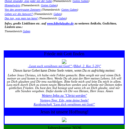
Dienet einander, eine jeder mit der Gabe
(Themenbereich:
Gottes Gaben
)
Himmelwärts
(Themenbereich:
Gottes Gaben
)
Von den anvertrauten Zentnern
(Themenbereich:
Gottes Gaben
)
Geben wir die Antwort?
(Themenbereich:
Gaben
)
Das tun, was man tun kann!
(Themenbereich:
Gaben
)
Infos, große Linklisten etc. auf
www.bibelglaube.de
zu weiteren Artikeln, Gedichten,
Liedern usw.:
Themenbereich
Gaben
Friede mit Gott finden
„Lasst euch versöhnen mit Gott!“ (Bibel, 2. Kor. 5,20)"
Dieses kurze Gebet kann Deine Seele retten, wenn Du es aufrichtig meinst:
Lieber Jesus Christus, ich habe viele Fehler gemacht. Bitte vergib mir und nimm Dich
meiner an und komm in mein Herz. Werde Du ab jetzt der Herr meines Lebens. Ich will
an Dich glauben und Dir treu nachfolgen. Bitte heile mich und leite Du mich in allem.
Lass mich durch Dich zu einem neuen Menschen werden und schenke mir Deinen tiefen
göttlichen Frieden. Du hast den Tod besiegt und wenn ich an Dich glaube, sind mir
alle Sünden vergeben. Dafür danke ich Dir von Herzen, Herr Jesus. Amen
Weitere Infos zu "Christ werden"
Vortrag-Tipp: Eile, rette deine Seele!
Kurzbotschaft "Lass dich versöhnen mit Gott!"
Jesus ist unsere Hoffnung!
Jahreslosung 2026