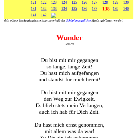
121
122
123
124
125
126
127
128
129
130
138
131
132
133
134
135
136
137
139
140
141
142
(Mit obiger Navigationsleiste kann innerhalb des
Schöpfungsgedichte
-Menüs geblättert werden)
Wunder
Gedicht
Du bist mit mir gegangen
so lange, lange Zeit!
Du hast mich aufgefangen
und standst für mich bereit!
Du bist mit mir gegangen
den Weg zur Ewigkeit.
Es blieb stets mein Verlangen,
auch ich hab für Dich Zeit.
Du hast mich ernst genommen,
mit allem was da war!
Zu Dir bin ich gekommen,