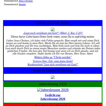
Themenbereich
Jesus Christus
Themenbereich
Wunder
Friede mit Gott finden
„Lasst euch versöhnen mit Gott!“ (Bibel, 2. Kor. 5,20)"
Dieses kurze Gebet kann Deine Seele retten, wenn Du es aufrichtig meinst:
Lieber Jesus Christus, ich habe viele Fehler gemacht. Bitte vergib mir und nimm Dich
meiner an und komm in mein Herz. Werde Du ab jetzt der Herr meines Lebens. Ich will
an Dich glauben und Dir treu nachfolgen. Bitte heile mich und leite Du mich in allem.
Lass mich durch Dich zu einem neuen Menschen werden und schenke mir Deinen tiefen
göttlichen Frieden. Du hast den Tod besiegt und wenn ich an Dich glaube, sind mir
alle Sünden vergeben. Dafür danke ich Dir von Herzen, Herr Jesus. Amen
Weitere Infos zu "Christ werden"
Vortrag-Tipp: Eile, rette deine Seele!
Kurzbotschaft "Lass dich versöhnen mit Gott!"
Jesus ist unsere Hoffnung!
Jahreslosung 2026
Gedicht zur
Jahreslosung 2026