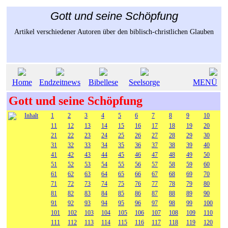
Gott und seine Schöpfung
Artikel verschiedener Autoren über den biblisch-christlichen Glauben
Home
Endzeitnews
Bibellese
Seelsorge
MENÜ
Gott und seine Schöpfung
Inhalt
1
2
3
4
5
6
7
8
9
10
11
12
13
14
15
16
17
18
19
20
21
22
23
24
25
26
27
28
29
30
31
32
33
34
35
36
37
38
39
40
41
42
43
44
45
46
47
48
49
50
51
52
53
54
55
56
57
58
59
60
61
62
63
64
65
66
67
68
69
70
71
72
73
74
75
76
77
78
79
80
81
82
83
84
85
86
87
88
89
90
91
92
93
94
95
96
97
98
99
100
101
102
103
104
105
106
107
108
109
110
111
112
113
114
115
116
117
118
119
120