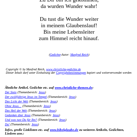
da wurden Wunder wahr!
Du tust die Wunder weiter
in meinem Glaubenslauf!
Bis meine Lebensleiter
zum Himmel reicht hinauf.
(
Gedichte
-Autor:
Manfred Reich
)
Copyright © by Manfred Reich,
www.christliche-gedichte.de
Dieser Inhalt darf unter Einhaltung der
Copyrightbestimmungen
kopiert und weiterverwendet werden
Ähnliche Artikel, Gedichte etc. auf
www.christliche-themen.de
:
Der Stein
(Themenbereich:
Jesus
)
Der zwölfjährige Jesus im Tempel
(Themenbereich:
Jesus
)
Das Licht der Welt
(Themenbereich:
Jesus
)
Ohne Jesus...
(Themenbereich:
Jesus
)
Das Heil der Welt
(Themenbereich:
Jesus
)
Gedanken über Jesus
(Themenbereich:
Jesus
)
Und was tust Du für Ihn?
(Themenbereich:
Jesus
)
Du!
(Themenbereich:
Jesus
)
Infos, große Linklisten etc. auf
www.bibelglaube.de
zu weiteren Artikeln, Gedichten,
Liedern usw.: