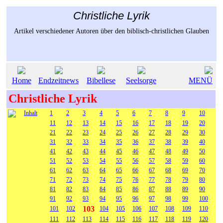
Christliche Lyrik
Artikel verschiedener Autoren über den biblisch-christlichen Glauben
Home
Endzeitnews
Bibellese
Seelsorge
MENÜ
Christliche Lyrik
Inhalt
1
2
3
4
5
6
7
8
9
10
11
12
13
14
15
16
17
18
19
20
21
22
23
24
25
26
27
28
29
30
31
32
33
34
35
36
37
38
39
40
41
42
43
44
45
46
47
48
49
50
51
52
53
54
55
56
57
58
59
60
61
62
63
64
65
66
67
68
69
70
71
72
73
74
75
76
77
78
79
80
81
82
83
84
85
86
87
88
89
90
91
92
93
94
95
96
97
98
99
100
103
101
102
104
105
106
107
108
109
110
111
112
113
114
115
116
117
118
119
120