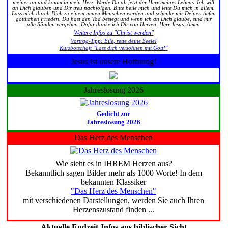
meiner an und komm in mein Herz. Werde Du ab jetzt der Herr meines Lebens. Ich will
an Dich glauben und Dir treu nachfolgen. Bitte heile mich und leite Du mich in allem.
Lass mich durch Dich zu einem neuen Menschen werden und schenke mir Deinen tiefen
göttlichen Frieden. Du hast den Tod besiegt und wenn ich an Dich glaube, sind mir
alle Sünden vergeben. Dafür danke ich Dir von Herzen, Herr Jesus. Amen
Weitere Infos zu "Christ werden"
Vortrag-Tipp: Eile, rette deine Seele!
Kurzbotschaft "Lass dich versöhnen mit Gott!"
Jesus ist unsere Hoffnung!
Jahreslosung 2026
Gedicht zur
Jahreslosung 2026
Das Herz des Menschen
Wie sieht es in IHREM Herzen aus?
Bekanntlich sagen Bilder mehr als 1000 Worte! In dem
bekannten Klassiker
"Das Herz des Menschen"
mit verschiedenen Darstellungen, werden Sie auch Ihren
Herzenszustand finden ...
Aktuelle Endzeit-Infos aus biblischer Sicht