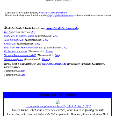
(Autor: Sabine Brauer)
Copyright © by Sabine Brauer,
www.christliche-themen.de
Dieser Inhalt darf unter Einhaltung der
Copyrightbestimmungen
kopiert und weiterverwendet werden
Ähnliche Artikel, Gedichte etc. auf
www.christliche-themen.de
:
Die Zeit
(Themenbereich:
Zeit
)
Meine Zeit in Gottes Händen
(Themenbereich:
Zeit
)
Alles hat seine Zeit
(Themenbereich:
Zeit
)
Unsere Zeit
(Themenbereich:
Zeit
)
Bald kräht kein Hahn mehr nach uns!
(Themenbereich:
Zeit
)
Du besiegst die Angst
(Themenbereich:
Trauer
)
Verlangt Jesus von uns zuviel?
(Themenbereich:
Zeit
)
Sämann werfe aus
(Themenbereich:
Trauer
)
Infos, große Linklisten etc. auf
www.bibelglaube.de
zu weiteren Artikeln, Gedichten,
Liedern usw.:
Themenbereich
Zeit
Themenbereich
Leid
Friede mit Gott finden
„Lasst euch versöhnen mit Gott!“ (Bibel, 2. Kor. 5,20)"
Dieses kurze Gebet kann Deine Seele retten, wenn Du es aufrichtig meinst:
Lieber Jesus Christus, ich habe viele Fehler gemacht. Bitte vergib mir und nimm Dich