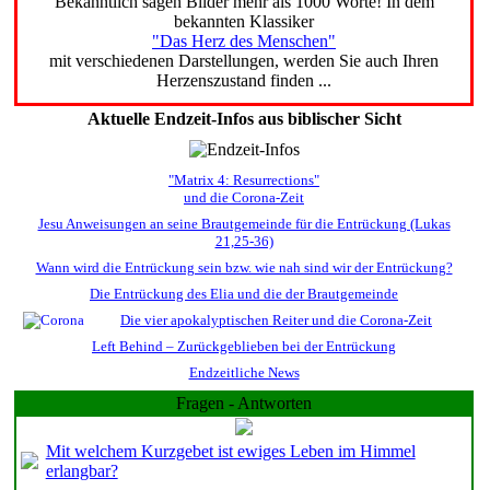
Bekanntlich sagen Bilder mehr als 1000 Worte! In dem
bekannten Klassiker
"Das Herz des Menschen"
mit verschiedenen Darstellungen, werden Sie auch Ihren
Herzenszustand finden ...
Aktuelle Endzeit-Infos aus biblischer Sicht
"Matrix 4: Resurrections"
und die Corona-Zeit
Jesu Anweisungen an seine Brautgemeinde für die Entrückung (Lukas
21,25-36)
Wann wird die Entrückung sein bzw. wie nah sind wir der Entrückung?
Die Entrückung des Elia und die der Brautgemeinde
Die vier apokalyptischen Reiter und die Corona-Zeit
Left Behind – Zurückgeblieben bei der Entrückung
Endzeitliche News
Fragen - Antworten
Mit welchem Kurzgebet ist ewiges Leben im Himmel
erlangbar?