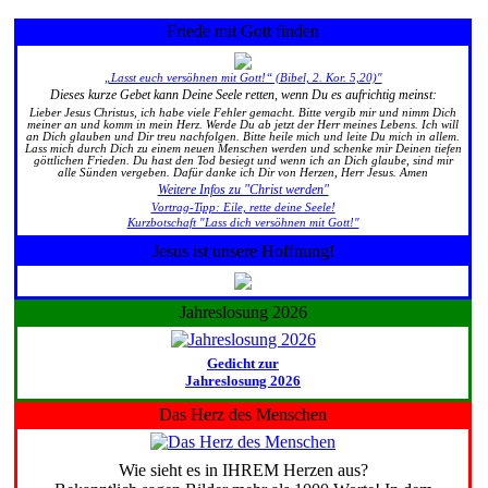
Friede mit Gott finden
„Lasst euch versöhnen mit Gott!“ (Bibel, 2. Kor. 5,20)"
Dieses kurze Gebet kann Deine Seele retten, wenn Du es aufrichtig meinst:
Lieber Jesus Christus, ich habe viele Fehler gemacht. Bitte vergib mir und nimm Dich
meiner an und komm in mein Herz. Werde Du ab jetzt der Herr meines Lebens. Ich will
an Dich glauben und Dir treu nachfolgen. Bitte heile mich und leite Du mich in allem.
Lass mich durch Dich zu einem neuen Menschen werden und schenke mir Deinen tiefen
göttlichen Frieden. Du hast den Tod besiegt und wenn ich an Dich glaube, sind mir
alle Sünden vergeben. Dafür danke ich Dir von Herzen, Herr Jesus. Amen
Weitere Infos zu "Christ werden"
Vortrag-Tipp: Eile, rette deine Seele!
Kurzbotschaft "Lass dich versöhnen mit Gott!"
Jesus ist unsere Hoffnung!
Jahreslosung 2026
Gedicht zur
Jahreslosung 2026
Das Herz des Menschen
Wie sieht es in IHREM Herzen aus?