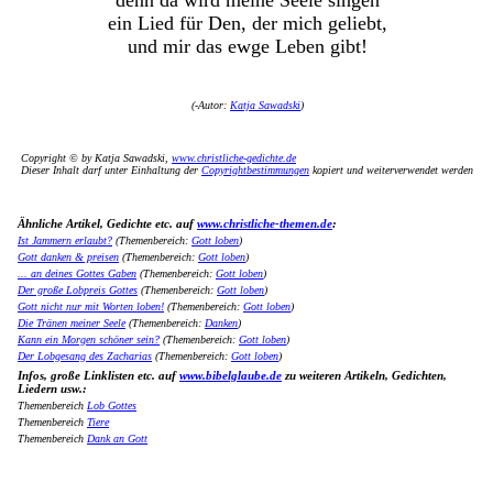
denn da wird meine Seele singen
ein Lied für Den, der mich geliebt,
und mir das ewge Leben gibt!
(
-Autor:
Katja Sawadski
)
Copyright © by Katja Sawadski,
www.christliche-gedichte.de
Dieser Inhalt darf unter Einhaltung der
Copyrightbestimmungen
kopiert und weiterverwendet werden
Ähnliche Artikel, Gedichte etc. auf
www.christliche-themen.de
:
Ist Jammern erlaubt?
(Themenbereich:
Gott loben
)
Gott danken & preisen
(Themenbereich:
Gott loben
)
... an deines Gottes Gaben
(Themenbereich:
Gott loben
)
Der große Lobpreis Gottes
(Themenbereich:
Gott loben
)
Gott nicht nur mit Worten loben!
(Themenbereich:
Gott loben
)
Die Tränen meiner Seele
(Themenbereich:
Danken
)
Kann ein Morgen schöner sein?
(Themenbereich:
Gott loben
)
Der Lobgesang des Zacharias
(Themenbereich:
Gott loben
)
Infos, große Linklisten etc. auf
www.bibelglaube.de
zu weiteren Artikeln, Gedichten,
Liedern usw.:
Themenbereich
Lob Gottes
Themenbereich
Tiere
Themenbereich
Dank an Gott