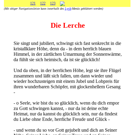
121
122
123
(Mit obiger Navigationsleiste kann innerhalb des
Lyrik
-Menüs geblättert werden)
Die Lerche
Sie singt und jubiliert, schwingt sich fast senkrecht in die
kristallklare Höhe, denn da - in dem herrlich blauen
Himmel, in der zärtlichen Umarmung der Sonnenwärme,
da fühlt sie sich heimisch, da ist sie glücklich!
Und da oben, in der herrlichen Höhe, legt sie ihre Flügel
zusammen und läßt sich fallen, um dann wieder und
wieder hochzusteigen mit einem Jubel und Lobpreis für
ihren wunderbaren Schöpfer, mit glockenhellem Gesang
-
- o Seele, wie bist du so glücklich, wenn du dich empor
zu Gott schwingen kannst, - nur da ist deine echte
Heimat, nur da kannst du glücklich sein, nur da findest
du Liebe ohne Ende, herrliche Freude und Glück -
- und wenn du so vor Gott gejubelt und dich an Seiner