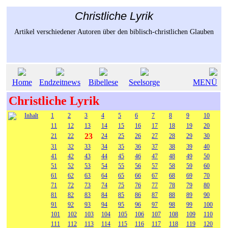
Christliche Lyrik
Artikel verschiedener Autoren über den biblisch-christlichen Glauben
Home
Endzeitnews
Bibellese
Seelsorge
MENÜ
Christliche Lyrik
Inhalt
1
2
3
4
5
6
7
8
9
10
11
12
13
14
15
16
17
18
19
20
23
21
22
24
25
26
27
28
29
30
31
32
33
34
35
36
37
38
39
40
41
42
43
44
45
46
47
48
49
50
51
52
53
54
55
56
57
58
59
60
61
62
63
64
65
66
67
68
69
70
71
72
73
74
75
76
77
78
79
80
81
82
83
84
85
86
87
88
89
90
91
92
93
94
95
96
97
98
99
100
101
102
103
104
105
106
107
108
109
110
111
112
113
114
115
116
117
118
119
120