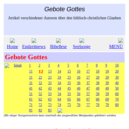
Gebote Gottes
Artikel verschiedener Autoren über den biblisch-christlichen Glauben
Home
Endzeitnews
Bibellese
Seelsorge
MENÜ
Gebote Gottes
Inhalt
1
2
3
4
5
6
7
8
9
10
12
11
13
14
15
16
17
18
19
20
21
22
23
24
25
26
27
28
29
30
31
32
33
34
35
36
37
38
39
40
41
42
43
44
45
46
47
48
49
50
51
52
53
54
55
56
57
58
59
60
61
62
63
64
65
66
67
68
69
70
71
72
73
74
75
76
77
78
79
80
81
82
83
(Mit obiger Navigationsleiste kann innerhalb des ausgewählten Menüpunktes geblättert werden)