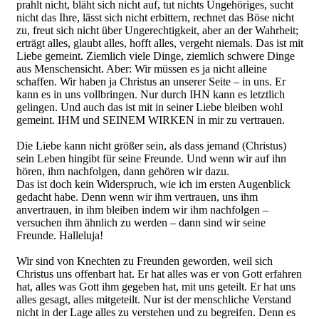
prahlt nicht, bläht sich nicht auf, tut nichts Ungehöriges, sucht
nicht das Ihre, lässt sich nicht erbittern, rechnet das Böse nicht
zu, freut sich nicht über Ungerechtigkeit, aber an der Wahrheit;
erträgt alles, glaubt alles, hofft alles, vergeht niemals. Das ist mit
Liebe gemeint. Ziemlich viele Dinge, ziemlich schwere Dinge
aus Menschensicht. Aber: Wir müssen es ja nicht alleine
schaffen. Wir haben ja Christus an unserer Seite – in uns. Er
kann es in uns vollbringen. Nur durch IHN kann es letztlich
gelingen. Und auch das ist mit in seiner Liebe bleiben wohl
gemeint. IHM und SEINEM WIRKEN in mir zu vertrauen.
Die Liebe kann nicht größer sein, als dass jemand (Christus)
sein Leben hingibt für seine Freunde. Und wenn wir auf ihn
hören, ihm nachfolgen, dann gehören wir dazu.
Das ist doch kein Widerspruch, wie ich im ersten Augenblick
gedacht habe. Denn wenn wir ihm vertrauen, uns ihm
anvertrauen, in ihm bleiben indem wir ihm nachfolgen –
versuchen ihm ähnlich zu werden – dann sind wir seine
Freunde. Halleluja!
Wir sind von Knechten zu Freunden geworden, weil sich
Christus uns offenbart hat. Er hat alles was er von Gott erfahren
hat, alles was Gott ihm gegeben hat, mit uns geteilt. Er hat uns
alles gesagt, alles mitgeteilt. Nur ist der menschliche Verstand
nicht in der Lage alles zu verstehen und zu begreifen. Denn es