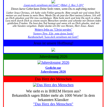
„Lasst euch versöhnen mit Gott!“ (Bibel, 2. Kor. 5,20)"
Dieses kurze Gebet kann Deine Seele retten, wenn Du es aufrichtig meinst:
Lieber Jesus Christus, ich habe viele Fehler gemacht. Bitte vergib mir und nimm Dich
meiner an und komm in mein Herz. Werde Du ab jetzt der Herr meines Lebens. Ich will
an Dich glauben und Dir treu nachfolgen. Bitte heile mich und leite Du mich in allem.
Lass mich durch Dich zu einem neuen Menschen werden und schenke mir Deinen tiefen
göttlichen Frieden. Du hast den Tod besiegt und wenn ich an Dich glaube, sind mir
alle Sünden vergeben. Dafür danke ich Dir von Herzen, Herr Jesus. Amen
Weitere Infos zu "Christ werden"
Vortrag-Tipp: Eile, rette deine Seele!
Kurzbotschaft "Lass dich versöhnen mit Gott!"
Jesus ist unsere Hoffnung!
Jahreslosung 2026
Gedicht zur
Jahreslosung 2026
Das Herz des Menschen
Wie sieht es in IHREM Herzen aus?
Bekanntlich sagen Bilder mehr als 1000 Worte! In dem
bekannten Klassiker
"Das Herz des Menschen"