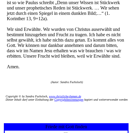
ist so wie Paulus schreibt „Denn unser Wissen ist Stückwerk
und unser prophetisches Reden ist Stückwerk. … Wir sehen
jetzt durch einen Spiegel in einem dunklen Bild;…“ (1.
Korinther 13, 9+12a).
Wir sind Erwählte. Wir wurden von Christus auserwählt und
bestimmt hinzugehen und Frucht zu tragen. Ich habe es nicht
selbst gewählt, ich habe nichts dazu getan. Es kommt alles von
Gott. Wir können nur dankbar annehmen und darum bitten,
dass wir im Namen Jesu erhalten was wir brauchen / was wir
erbitten. Unsere Frucht wird bleiben, weil wir Erwählte sind.
Amen.
(Autor: Sandra Fuchsloch)
Copyright © by Sandra Fuchsloch,
www.christliche-themen.de
Dieser Inhalt darf unter Einhaltung der
Copyrightbestimmungen
kopiert und weiterverwendet werden
Friede mit Gott finden