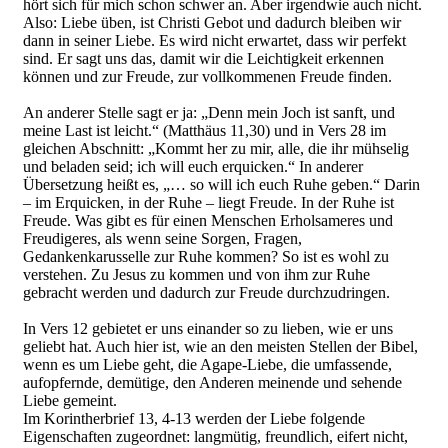
hört sich für mich schon schwer an. Aber irgendwie auch nicht.
Also: Liebe üben, ist Christi Gebot und dadurch bleiben wir
dann in seiner Liebe. Es wird nicht erwartet, dass wir perfekt
sind. Er sagt uns das, damit wir die Leichtigkeit erkennen
können und zur Freude, zur vollkommenen Freude finden.
An anderer Stelle sagt er ja: „Denn mein Joch ist sanft, und
meine Last ist leicht.“ (Matthäus 11,30) und in Vers 28 im
gleichen Abschnitt: „Kommt her zu mir, alle, die ihr mühselig
und beladen seid; ich will euch erquicken.“ In anderer
Übersetzung heißt es, „… so will ich euch Ruhe geben.“ Darin
– im Erquicken, in der Ruhe – liegt Freude. In der Ruhe ist
Freude. Was gibt es für einen Menschen Erholsameres und
Freudigeres, als wenn seine Sorgen, Fragen,
Gedankenkarusselle zur Ruhe kommen? So ist es wohl zu
verstehen. Zu Jesus zu kommen und von ihm zur Ruhe
gebracht werden und dadurch zur Freude durchzudringen.
In Vers 12 gebietet er uns einander so zu lieben, wie er uns
geliebt hat. Auch hier ist, wie an den meisten Stellen der Bibel,
wenn es um Liebe geht, die Agape-Liebe, die umfassende,
aufopfernde, demütige, den Anderen meinende und sehende
Liebe gemeint.
Im Korintherbrief 13, 4-13 werden der Liebe folgende
Eigenschaften zugeordnet: langmütig, freundlich, eifert nicht,