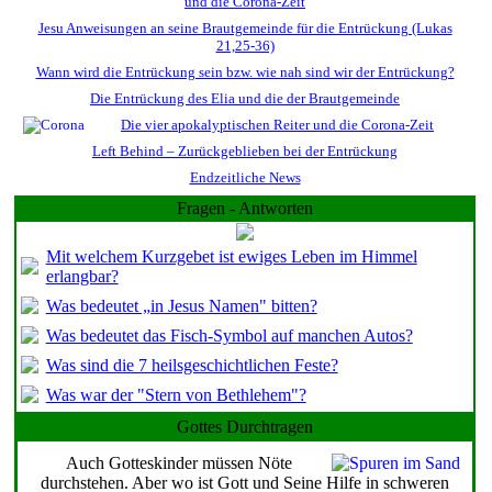
und die Corona-Zeit
Jesu Anweisungen an seine Brautgemeinde für die Entrückung (Lukas
21,25-36)
Wann wird die Entrückung sein bzw. wie nah sind wir der Entrückung?
Die Entrückung des Elia und die der Brautgemeinde
Die vier apokalyptischen Reiter und die Corona-Zeit
Left Behind – Zurückgeblieben bei der Entrückung
Endzeitliche News
Fragen - Antworten
Mit welchem Kurzgebet ist ewiges Leben im Himmel
erlangbar?
Was bedeutet „in Jesus Namen" bitten?
Was bedeutet das Fisch-Symbol auf manchen Autos?
Was sind die 7 heilsgeschichtlichen Feste?
Was war der "Stern von Bethlehem"?
Gottes Durchtragen
Auch Gotteskinder müssen Nöte
durchstehen. Aber wo ist Gott und Seine Hilfe in schweren