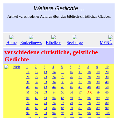
Weitere Gedichte ...
Artikel verschiedener Autoren über den biblisch-christlichen Glauben
Home
Endzeitnews
Bibellese
Seelsorge
MENÜ
verschiedene christliche, geistliche
Gedichte
Inhalt
1
2
3
4
5
6
7
8
9
10
11
12
13
14
15
16
17
18
19
20
21
22
23
24
25
26
27
28
29
30
31
32
33
34
35
36
37
38
39
40
41
42
43
44
45
46
47
48
49
50
58
51
52
53
54
55
56
57
59
60
61
62
63
64
65
66
67
68
69
70
71
72
73
74
75
76
77
78
79
80
81
82
83
84
85
86
87
88
89
90
91
92
93
94
95
96
97
98
99
100