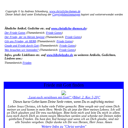
Copyright © by Andreas Schomburg,
www.christliche-themen.de
Dieser Inhalt darf unter Einhaltung der
Copyrightbestimmungen
kopiert und weiterverwendet werden
Ähnliche Artikel, Gedichte etc. auf
www.christliche-themen.de
:
Der Friede Gottes
(Themenbereich:
Friede Gottes
)
Der Friede, der im Herzen beginnt
(Themenbereich:
Friede Gottes
)
Gib uns Frieden, oh HERR
(Themenbereich:
Friede Gottes
)
Gnade und Friede durch Gott
(Themenbereich:
Friede Gottes
)
Was brauchen wir hienieden?
(Themenbereich:
Friede Gottes
)
Infos, große Linklisten etc. auf
www.bibelglaube.de
zu weiteren Artikeln, Gedichten,
Liedern usw.:
Themenbereich
Frieden
Friede mit Gott finden
„Lasst euch versöhnen mit Gott!“ (Bibel, 2. Kor. 5,20)"
Dieses kurze Gebet kann Deine Seele retten, wenn Du es aufrichtig meinst:
Lieber Jesus Christus, ich habe viele Fehler gemacht. Bitte vergib mir und nimm Dich
meiner an und komm in mein Herz. Werde Du ab jetzt der Herr meines Lebens. Ich will
an Dich glauben und Dir treu nachfolgen. Bitte heile mich und leite Du mich in allem.
Lass mich durch Dich zu einem neuen Menschen werden und schenke mir Deinen tiefen
göttlichen Frieden. Du hast den Tod besiegt und wenn ich an Dich glaube, sind mir
alle Sünden vergeben. Dafür danke ich Dir von Herzen, Herr Jesus. Amen
Weitere Infos zu "Christ werden"