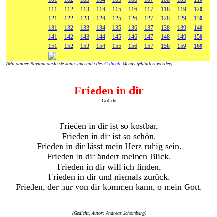
101
102
103
104
105
106
107
108
109
110
111
112
113
114
115
116
117
118
119
120
121
122
123
124
125
126
127
128
129
130
131
132
133
134
135
136
137
138
139
140
141
142
143
144
145
146
147
148
149
150
151
152
153
154
155
156
157
158
159
160
(Mit obiger Navigationsleiste kann innerhalb des
Gedichte
-Menüs geblättert werden)
Frieden in dir
Gedicht
Frieden in dir ist so kostbar,
Frieden in dir ist so schön.
Frieden in dir lässt mein Herz ruhig sein.
Frieden in dir ändert meinen Blick.
Frieden in dir will ich finden,
Frieden in dir und niemals zurück.
Frieden, der nur von dir kommen kann, o mein Gott.
(Gedicht, Autor: Andreas Schomburg)