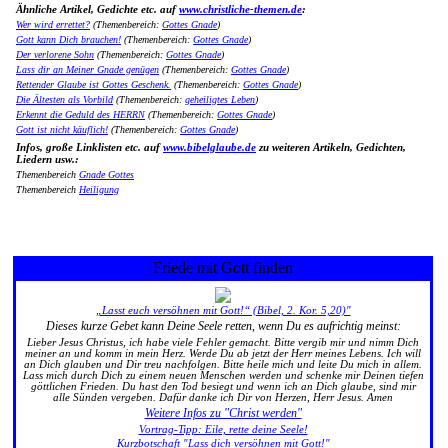
Ähnliche Artikel, Gedichte etc. auf
www.christliche-themen.de
:
Wer wird errettet?
(Themenbereich:
Gottes Gnade
)
Gott kann Dich brauchen!
(Themenbereich:
Gottes Gnade
)
Der verlorene Sohn
(Themenbereich:
Gottes Gnade
)
Lass dir an Meiner Gnade genügen
(Themenbereich:
Gottes Gnade
)
Rettender Glaube ist Gottes Geschenk.
(Themenbereich:
Gottes Gnade
)
Die Ältesten als Vorbild
(Themenbereich:
geheiligtes Leben
)
Erkennt die Geduld des HERRN
(Themenbereich:
Gottes Gnade
)
Gott ist nicht käuflich!
(Themenbereich:
Gottes Gnade
)
Infos, große Linklisten etc. auf
www.bibelglaube.de
zu weiteren Artikeln, Gedichten,
Liedern usw.:
Themenbereich
Gnade Gottes
Themenbereich
Heiligung
Friede mit Gott finden
„Lasst euch versöhnen mit Gott!“ (Bibel, 2. Kor. 5,20)"
Dieses kurze Gebet kann Deine Seele retten, wenn Du es aufrichtig meinst:
Lieber Jesus Christus, ich habe viele Fehler gemacht. Bitte vergib mir und nimm Dich
meiner an und komm in mein Herz. Werde Du ab jetzt der Herr meines Lebens. Ich will
an Dich glauben und Dir treu nachfolgen. Bitte heile mich und leite Du mich in allem.
Lass mich durch Dich zu einem neuen Menschen werden und schenke mir Deinen tiefen
göttlichen Frieden. Du hast den Tod besiegt und wenn ich an Dich glaube, sind mir
alle Sünden vergeben. Dafür danke ich Dir von Herzen, Herr Jesus. Amen
Weitere Infos zu "Christ werden"
Vortrag-Tipp: Eile, rette deine Seele!
Kurzbotschaft "Lass dich versöhnen mit Gott!"