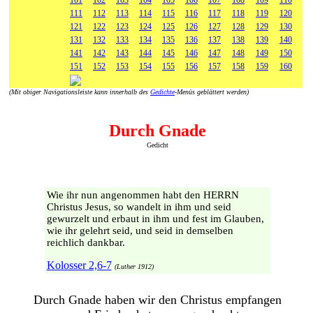
101
102
103
104
105
106
107
108
109
110
111
112
113
114
115
116
117
118
119
120
121
122
123
124
125
126
127
128
129
130
131
132
133
134
135
136
137
138
139
140
141
142
143
144
145
146
147
148
149
150
151
152
153
154
155
156
157
158
159
160
(Mit obiger Navigationsleiste kann innerhalb des
Gedichte
-Menüs geblättert werden)
Durch Gnade
Gedicht
Wie ihr nun angenommen habt den HERRN
Christus Jesus, so wandelt in ihm und seid
gewurzelt und erbaut in ihm und fest im Glauben,
wie ihr gelehrt seid, und seid in demselben
reichlich dankbar.
Kolosser 2,6-7
(Luther 1912)
Durch Gnade haben wir den Christus empfangen