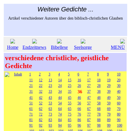
Weitere Gedichte ...
Artikel verschiedener Autoren über den biblisch-christlichen Glauben
Home
Endzeitnews
Bibellese
Seelsorge
MENÜ
verschiedene christliche, geistliche
Gedichte
Inhalt
1
2
3
4
5
6
7
8
9
10
11
12
13
14
15
16
17
18
19
20
21
22
23
24
25
26
27
28
29
30
36
31
32
33
34
35
37
38
39
40
41
42
43
44
45
46
47
48
49
50
51
52
53
54
55
56
57
58
59
60
61
62
63
64
65
66
67
68
69
70
71
72
73
74
75
76
77
78
79
80
81
82
83
84
85
86
87
88
89
90
91
92
93
94
95
96
97
98
99
100