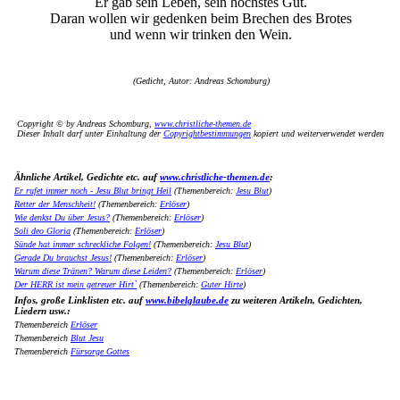
Er gab sein Leben, sein höchstes Gut.
Daran wollen wir gedenken beim Brechen des Brotes
und wenn wir trinken den Wein.
(Gedicht, Autor: Andreas Schomburg)
Copyright © by Andreas Schomburg,
www.christliche-themen.de
Dieser Inhalt darf unter Einhaltung der
Copyrightbestimmungen
kopiert und weiterverwendet werden
Ähnliche Artikel, Gedichte etc. auf
www.christliche-themen.de
:
Er rufet immer noch - Jesu Blut bringt Heil
(Themenbereich:
Jesu Blut
)
Retter der Menschheit!
(Themenbereich:
Erlöser
)
Wie denkst Du über Jesus?
(Themenbereich:
Erlöser
)
Soli deo Gloria
(Themenbereich:
Erlöser
)
Sünde hat immer schreckliche Folgen!
(Themenbereich:
Jesu Blut
)
Gerade Du brauchst Jesus!
(Themenbereich:
Erlöser
)
Warum diese Tränen? Warum diese Leiden?
(Themenbereich:
Erlöser
)
Der HERR ist mein getreuer Hirt`
(Themenbereich:
Guter Hirte
)
Infos, große Linklisten etc. auf
www.bibelglaube.de
zu weiteren Artikeln, Gedichten,
Liedern usw.:
Themenbereich
Erlöser
Themenbereich
Blut Jesu
Themenbereich
Fürsorge Gottes