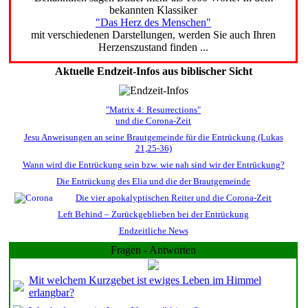
bekannten Klassiker
"Das Herz des Menschen"
mit verschiedenen Darstellungen, werden Sie auch Ihren
Herzenszustand finden ...
Aktuelle Endzeit-Infos aus biblischer Sicht
"Matrix 4: Resurrections"
und die Corona-Zeit
Jesu Anweisungen an seine Brautgemeinde für die Entrückung (Lukas
21,25-36)
Wann wird die Entrückung sein bzw. wie nah sind wir der Entrückung?
Die Entrückung des Elia und die der Brautgemeinde
Die vier apokalyptischen Reiter und die Corona-Zeit
Left Behind – Zurückgeblieben bei der Entrückung
Endzeitliche News
Fragen - Antworten
Mit welchem Kurzgebet ist ewiges Leben im Himmel
erlangbar?