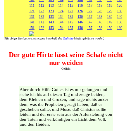
101
102
103
104
105
106
107
108
109
110
111
112
113
114
115
116
117
118
119
120
121
122
123
124
125
126
127
128
129
130
131
132
133
134
135
136
137
138
139
140
141
142
143
144
145
146
147
148
149
150
151
152
153
154
155
156
157
158
159
160
(Mit obiger Navigationsleiste kann innerhalb des
Gedichte
-Menüs geblättert werden)
Der gute Hirte lässt seine Schafe nicht
nur weiden
Gedicht
Aber durch Hilfe Gottes ist es mir gelungen und
stehe ich bis auf diesen Tag und zeuge beiden,
dem Kleinen und Großen, und sage nichts außer
dem, was die Propheten gesagt haben, daß es
geschehen sollte, und Mose: daß Christus sollte
leiden und der erste sein aus der Auferstehung von
den Toten und verkündigen ein Licht dem Volk
und den Heiden.