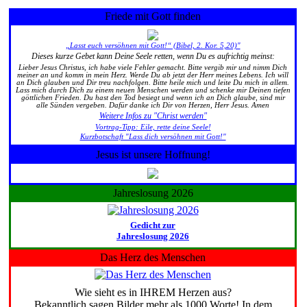
Friede mit Gott finden
„Lasst euch versöhnen mit Gott!“ (Bibel, 2. Kor. 5,20)"
Dieses kurze Gebet kann Deine Seele retten, wenn Du es aufrichtig meinst:
Lieber Jesus Christus, ich habe viele Fehler gemacht. Bitte vergib mir und nimm Dich
meiner an und komm in mein Herz. Werde Du ab jetzt der Herr meines Lebens. Ich will
an Dich glauben und Dir treu nachfolgen. Bitte heile mich und leite Du mich in allem.
Lass mich durch Dich zu einem neuen Menschen werden und schenke mir Deinen tiefen
göttlichen Frieden. Du hast den Tod besiegt und wenn ich an Dich glaube, sind mir
alle Sünden vergeben. Dafür danke ich Dir von Herzen, Herr Jesus. Amen
Weitere Infos zu "Christ werden"
Vortrag-Tipp: Eile, rette deine Seele!
Kurzbotschaft "Lass dich versöhnen mit Gott!"
Jesus ist unsere Hoffnung!
Jahreslosung 2026
Gedicht zur
Jahreslosung 2026
Das Herz des Menschen
Wie sieht es in IHREM Herzen aus?
Bekanntlich sagen Bilder mehr als 1000 Worte! In dem