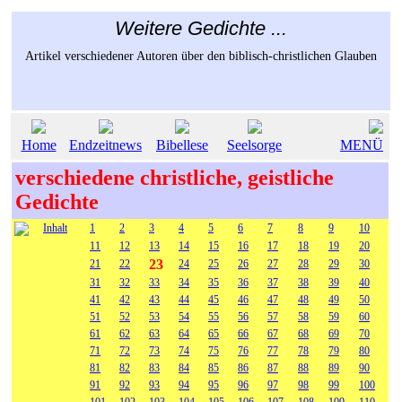
Weitere Gedichte ...
Artikel verschiedener Autoren über den biblisch-christlichen Glauben
Home
Endzeitnews
Bibellese
Seelsorge
MENÜ
verschiedene christliche, geistliche
Gedichte
Inhalt
1
2
3
4
5
6
7
8
9
10
11
12
13
14
15
16
17
18
19
20
23
21
22
24
25
26
27
28
29
30
31
32
33
34
35
36
37
38
39
40
41
42
43
44
45
46
47
48
49
50
51
52
53
54
55
56
57
58
59
60
61
62
63
64
65
66
67
68
69
70
71
72
73
74
75
76
77
78
79
80
81
82
83
84
85
86
87
88
89
90
91
92
93
94
95
96
97
98
99
100