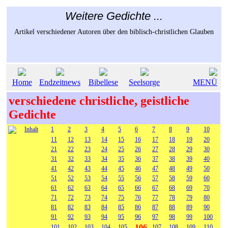
Weitere Gedichte ...
Artikel verschiedener Autoren über den biblisch-christlichen Glauben
Home
Endzeitnews
Bibellese
Seelsorge
MENÜ
verschiedene christliche, geistliche
Gedichte
Inhalt
1
2
3
4
5
6
7
8
9
10
11
12
13
14
15
16
17
18
19
20
21
22
23
24
25
26
27
28
29
30
31
32
33
34
35
36
37
38
39
40
41
42
43
44
45
46
47
48
49
50
51
52
53
54
55
56
57
58
59
60
61
62
63
64
65
66
67
68
69
70
71
72
73
74
75
76
77
78
79
80
81
82
83
84
85
86
87
88
89
90
91
92
93
94
95
96
97
98
99
100
106
101
102
103
104
105
107
108
109
110