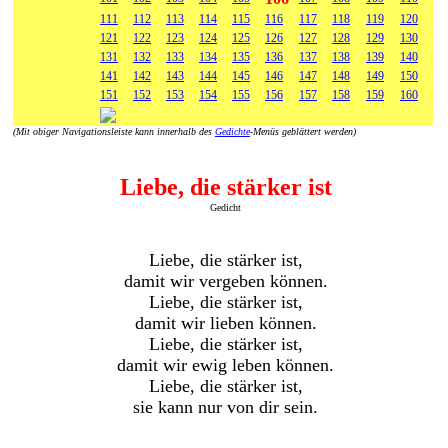
111
112
113
114
115
116
117
118
119
120
121
122
123
124
125
126
127
128
129
130
131
132
133
134
135
136
137
138
139
140
141
142
143
144
145
146
147
148
149
150
151
152
153
154
155
156
157
158
159
160
(Mit obiger Navigationsleiste kann innerhalb des
Gedichte
-Menüs geblättert werden)
Liebe, die stärker ist
Gedicht
Liebe, die stärker ist,
damit wir vergeben können.
Liebe, die stärker ist,
damit wir lieben können.
Liebe, die stärker ist,
damit wir ewig leben können.
Liebe, die stärker ist,
sie kann nur von dir sein.