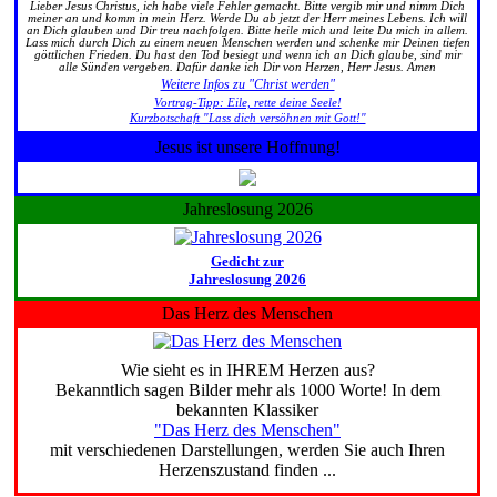
Lieber Jesus Christus, ich habe viele Fehler gemacht. Bitte vergib mir und nimm Dich
meiner an und komm in mein Herz. Werde Du ab jetzt der Herr meines Lebens. Ich will
an Dich glauben und Dir treu nachfolgen. Bitte heile mich und leite Du mich in allem.
Lass mich durch Dich zu einem neuen Menschen werden und schenke mir Deinen tiefen
göttlichen Frieden. Du hast den Tod besiegt und wenn ich an Dich glaube, sind mir
alle Sünden vergeben. Dafür danke ich Dir von Herzen, Herr Jesus. Amen
Weitere Infos zu "Christ werden"
Vortrag-Tipp: Eile, rette deine Seele!
Kurzbotschaft "Lass dich versöhnen mit Gott!"
Jesus ist unsere Hoffnung!
Jahreslosung 2026
Gedicht zur
Jahreslosung 2026
Das Herz des Menschen
Wie sieht es in IHREM Herzen aus?
Bekanntlich sagen Bilder mehr als 1000 Worte! In dem
bekannten Klassiker
"Das Herz des Menschen"
mit verschiedenen Darstellungen, werden Sie auch Ihren
Herzenszustand finden ...