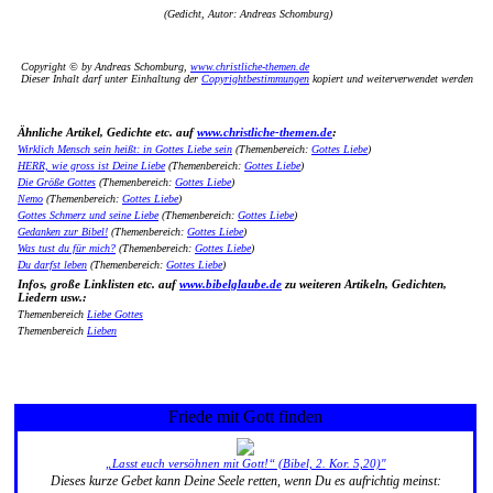
(Gedicht, Autor: Andreas Schomburg)
Copyright © by Andreas Schomburg,
www.christliche-themen.de
Dieser Inhalt darf unter Einhaltung der
Copyrightbestimmungen
kopiert und weiterverwendet werden
Ähnliche Artikel, Gedichte etc. auf
www.christliche-themen.de
:
Wirklich Mensch sein heißt: in Gottes Liebe sein
(Themenbereich:
Gottes Liebe
)
HERR, wie gross ist Deine Liebe
(Themenbereich:
Gottes Liebe
)
Die Größe Gottes
(Themenbereich:
Gottes Liebe
)
Nemo
(Themenbereich:
Gottes Liebe
)
Gottes Schmerz und seine Liebe
(Themenbereich:
Gottes Liebe
)
Gedanken zur Bibel!
(Themenbereich:
Gottes Liebe
)
Was tust du für mich?
(Themenbereich:
Gottes Liebe
)
Du darfst leben
(Themenbereich:
Gottes Liebe
)
Infos, große Linklisten etc. auf
www.bibelglaube.de
zu weiteren Artikeln, Gedichten,
Liedern usw.:
Themenbereich
Liebe Gottes
Themenbereich
Lieben
Friede mit Gott finden
„Lasst euch versöhnen mit Gott!“ (Bibel, 2. Kor. 5,20)"
Dieses kurze Gebet kann Deine Seele retten, wenn Du es aufrichtig meinst: