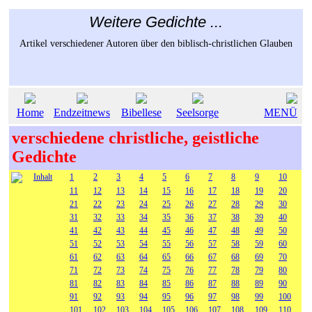
Weitere Gedichte ...
Artikel verschiedener Autoren über den biblisch-christlichen Glauben
Home
Endzeitnews
Bibellese
Seelsorge
MENÜ
verschiedene christliche, geistliche
Gedichte
Inhalt
1
2
3
4
5
6
7
8
9
10
11
12
13
14
15
16
17
18
19
20
21
22
23
24
25
26
27
28
29
30
31
32
33
34
35
36
37
38
39
40
41
42
43
44
45
46
47
48
49
50
51
52
53
54
55
56
57
58
59
60
61
62
63
64
65
66
67
68
69
70
71
72
73
74
75
76
77
78
79
80
81
82
83
84
85
86
87
88
89
90
91
92
93
94
95
96
97
98
99
100
101
102
103
104
105
106
107
108
109
110