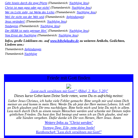
Geht hinein durch die enge Pforte
(Themenbereich:
Nachfolge Jesu
)
Christ ist man ganz oder gar nicht!
(Themenbereich:
Nachfolge Jesu
)
Wer im Licht steht, tut Werke des Lichts
(Themenbereich:
Nachfolge Jesu
)
Weil ihr nicht von der Welt seid
(Themenbereich:
Anfeindungen
)
Jesus verändert!
(Themenbereich:
Nachfolge Jesu
)
Neubeginn
(Themenbereich:
Nachfolge Jesu
)
Der HERR ist mein getreuer Hirt`
(Themenbereich:
Nachfolge Jesu
)
Vom Ernst der Nachfolge
(Themenbereich:
Nachfolge Jesu
)
Infos, große Linklisten etc. auf
www.bibelglaube.de
zu weiteren Artikeln, Gedichten,
Liedern usw.:
Themenbereich
Anfeindungen
Themenbereich
Nachfolge
Friede mit Gott finden
„Lasst euch versöhnen mit Gott!“ (Bibel, 2. Kor. 5,20)"
Dieses kurze Gebet kann Deine Seele retten, wenn Du es aufrichtig meinst:
Lieber Jesus Christus, ich habe viele Fehler gemacht. Bitte vergib mir und nimm Dich
meiner an und komm in mein Herz. Werde Du ab jetzt der Herr meines Lebens. Ich will
an Dich glauben und Dir treu nachfolgen. Bitte heile mich und leite Du mich in allem.
Lass mich durch Dich zu einem neuen Menschen werden und schenke mir Deinen tiefen
göttlichen Frieden. Du hast den Tod besiegt und wenn ich an Dich glaube, sind mir
alle Sünden vergeben. Dafür danke ich Dir von Herzen, Herr Jesus. Amen
Weitere Infos zu "Christ werden"
Vortrag-Tipp: Eile, rette deine Seele!
Kurzbotschaft "Lass dich versöhnen mit Gott!"