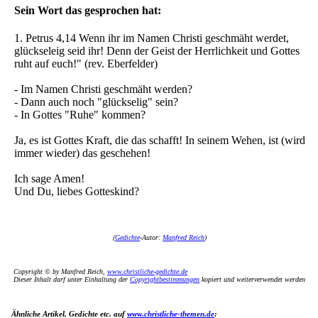
Sein Wort das gesprochen hat:
1. Petrus 4,14 Wenn ihr im Namen Christi geschmäht werdet,
glückseleig seid ihr! Denn der Geist der Herrlichkeit und Gottes
ruht auf euch!" (rev. Eberfelder)
- Im Namen Christi geschmäht werden?
- Dann auch noch "glückselig" sein?
- In Gottes "Ruhe" kommen?
Ja, es ist Gottes Kraft, die das schafft! In seinem Wehen, ist (wird
immer wieder) das geschehen!
Ich sage Amen!
Und Du, liebes Gotteskind?
(
Gedichte
-Autor:
Manfred Reich
)
Copyright © by Manfred Reich,
www.christliche-gedichte.de
Dieser Inhalt darf unter Einhaltung der
Copyrightbestimmungen
kopiert und weiterverwendet werden
Ähnliche Artikel, Gedichte etc. auf
www.christliche-themen.de
: