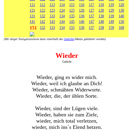
111
112
113
114
115
116
117
118
119
120
121
122
123
124
125
126
127
128
129
130
131
132
133
134
135
136
137
138
139
140
141
142
143
144
145
146
147
148
149
150
151
152
153
154
155
156
157
158
159
160
(Mit obiger Navigationsleiste kann innerhalb des
Gedichte
-Menüs geblättert werden)
Wieder
Gedicht
Wieder, ging es wider mich.
Wieder, weil ich glaube an Dich!
Wieder, schmähten Widerworte.
Wieder, die, der üblen Sorte.
Wieder, sind der Lügen viele.
Wieder, haben sie zum Ziele,
wieder, mich total verletzen,
wieder, mich ins´s Elend hetzen.