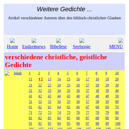
Weitere Gedichte ...
Artikel verschiedener Autoren über den biblisch-christlichen Glauben
Home
Endzeitnews
Bibellese
Seelsorge
MENÜ
verschiedene christliche, geistliche
Gedichte
Inhalt
1
2
3
4
5
6
7
8
9
10
12
11
13
14
15
16
17
18
19
20
21
22
23
24
25
26
27
28
29
30
31
32
33
34
35
36
37
38
39
40
41
42
43
44
45
46
47
48
49
50
51
52
53
54
55
56
57
58
59
60
61
62
63
64
65
66
67
68
69
70
71
72
73
74
75
76
77
78
79
80
81
82
83
84
85
86
87
88
89
90
91
92
93
94
95
96
97
98
99
100