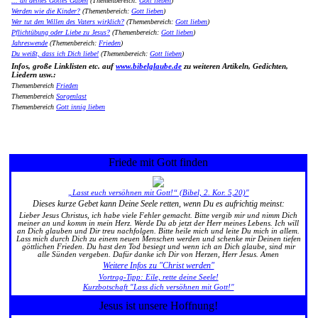
... an deines Gottes Gaben
(Themenbereich:
Gott lieben
)
Werden wie die Kinder?
(Themenbereich:
Gott lieben
)
Wer tut den Willen des Vaters wirklich?
(Themenbereich:
Gott lieben
)
Pflichtübung oder Liebe zu Jesus?
(Themenbereich:
Gott lieben
)
Jahreswende
(Themenbereich:
Frieden
)
Du weißt, dass ich Dich liebe!
(Themenbereich:
Gott lieben
)
Infos, große Linklisten etc. auf
www.bibelglaube.de
zu weiteren Artikeln, Gedichten,
Liedern usw.:
Themenbereich
Frieden
Themenbereich
Sorgenlast
Themenbereich
Gott innig lieben
Friede mit Gott finden
„Lasst euch versöhnen mit Gott!“ (Bibel, 2. Kor. 5,20)"
Dieses kurze Gebet kann Deine Seele retten, wenn Du es aufrichtig meinst:
Lieber Jesus Christus, ich habe viele Fehler gemacht. Bitte vergib mir und nimm Dich
meiner an und komm in mein Herz. Werde Du ab jetzt der Herr meines Lebens. Ich will
an Dich glauben und Dir treu nachfolgen. Bitte heile mich und leite Du mich in allem.
Lass mich durch Dich zu einem neuen Menschen werden und schenke mir Deinen tiefen
göttlichen Frieden. Du hast den Tod besiegt und wenn ich an Dich glaube, sind mir
alle Sünden vergeben. Dafür danke ich Dir von Herzen, Herr Jesus. Amen
Weitere Infos zu "Christ werden"
Vortrag-Tipp: Eile, rette deine Seele!
Kurzbotschaft "Lass dich versöhnen mit Gott!"
Jesus ist unsere Hoffnung!