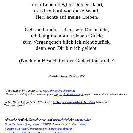
mein Leben liegt in Deiner Hand,
es ist so bunt wie diese Wand.
Herr achte auf meine Lieben.
Gebrauch mein Leben, wie Dir beliebt;
ich häng nicht am irdenen Glück;
zum Vergangenen blick ich nicht zurück,
denn von Dir bin ich geliebt.
(Noch ein Besuch bei der Gedächtniskirche)
(Gedicht, Autor: Günther Höß)
Copyright © by Günther Höß,
www.christliche-themen.de
Dieser Inhalt darf unter Einhaltung der
Copyrightbestimmungen
kopiert und weiterverwendet werden
Suchen Sie
seelsorgerliche Hilfe
? Unter
Seelsorge / christliche Lebenshilfe
finden Sie
Kontaktadressen
Ähnliche Artikel, Gedichte etc. auf
www.christliche-themen.de
:
Du sollst lieben Gott, deinen HERRN!
(Themenbereich:
Gott lieben
)
Fürchte dich nicht!
(Themenbereich:
Sorgenlast abgeben
)