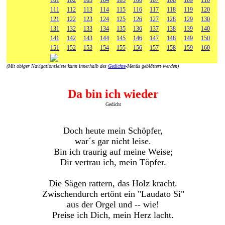
101
102
103
104
105
106
107
108
109
110
111
112
113
114
115
116
117
118
119
120
121
122
123
124
125
126
127
128
129
130
131
132
133
134
135
136
137
138
139
140
141
142
143
144
145
146
147
148
149
150
151
152
153
154
155
156
157
158
159
160
(Mit obiger Navigationsleiste kann innerhalb des
Gedichte
-Menüs geblättert werden)
Da bin ich wieder
Gedicht
Doch heute mein Schöpfer,
war´s gar nicht leise.
Bin ich traurig auf meine Weise;
Dir vertrau ich, mein Töpfer.
Die Sägen rattern, das Holz kracht.
Zwischendurch ertönt ein "Laudato Si"
aus der Orgel und -- wie!
Preise ich Dich, mein Herz lacht.