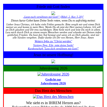
Friede mit Gott finden
„Lasst euch versöhnen mit Gott!“ (Bibel, 2. Kor. 5,20)"
Dieses kurze Gebet kann Deine Seele retten, wenn Du es aufrichtig meinst:
Lieber Jesus Christus, ich habe viele Fehler gemacht. Bitte vergib mir und nimm Dich
meiner an und komm in mein Herz. Werde Du ab jetzt der Herr meines Lebens. Ich will
an Dich glauben und Dir treu nachfolgen. Bitte heile mich und leite Du mich in allem.
Lass mich durch Dich zu einem neuen Menschen werden und schenke mir Deinen tiefen
göttlichen Frieden. Du hast den Tod besiegt und wenn ich an Dich glaube, sind mir
alle Sünden vergeben. Dafür danke ich Dir von Herzen, Herr Jesus. Amen
Weitere Infos zu "Christ werden"
Vortrag-Tipp: Eile, rette deine Seele!
Kurzbotschaft "Lass dich versöhnen mit Gott!"
Jesus ist unsere Hoffnung!
Jahreslosung 2026
Gedicht zur
Jahreslosung 2026
Das Herz des Menschen
Wie sieht es in IHREM Herzen aus?