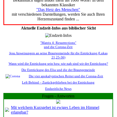
Bekanntlich sagen Bilder mehr als 1000 Worte! In dem
bekannten Klassiker
"Das Herz des Menschen"
mit verschiedenen Darstellungen, werden Sie auch Ihren
Herzenszustand finden ...
Aktuelle Endzeit-Infos aus biblischer Sicht
"Matrix 4: Resurrections"
und die Corona-Zeit
Jesu Anweisungen an seine Brautgemeinde für die Entrückung (Lukas
21,25-36)
Wann wird die Entrückung sein bzw. wie nah sind wir der Entrückung?
Die Entrückung des Elia und die der Brautgemeinde
Die vier apokalyptischen Reiter und die Corona-Zeit
Left Behind – Zurückgeblieben bei der Entrückung
Endzeitliche News
Fragen - Antworten
Mit welchem Kurzgebet ist ewiges Leben im Himmel
erlangbar?