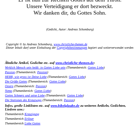
Unsere Verteidigung er dort bezweckt.
Wir danken dir, du Gottes Sohn.
(Gedicht, Autor: Andreas Schomburg)
Copyright © by Andreas Schomburg,
www.christliche-themen.de
Dieser Inhalt darf unter Einhaltung der
Copyrightbestimmungen
kopiert und weiterverwendet werden
Ähnliche Artikel, Gedichte etc. auf
www.christliche-themen.de
:
Wirklich Mensch sein heißt: in Gottes Liebe sein
(Themenbereich:
Gottes Liebe
)
Passion
(Themenbereich:
Passion
)
HERR, wie gross ist Deine Liebe
(Themenbereich:
Gottes Liebe
)
Die Größe Gottes
(Themenbereich:
Gottes Liebe
)
Ostern
(Themenbereich:
Passion
)
Nemo
(Themenbereich:
Gottes Liebe
)
Gottes Schmerz und seine Liebe
(Themenbereich:
Gottes Liebe
)
Die Stationen des Kreuzwegs
(Themenbereich:
Passion
)
Infos, große Linklisten etc. auf
www.bibelglaube.de
zu weiteren Artikeln, Gedichten,
Liedern usw.:
Themenbereich
Kreuzigung
Themenbereich
Erlöser
Themenbereich
Liebe Gottes