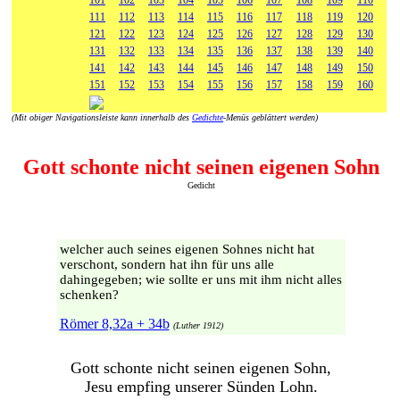
101
102
103
104
105
106
107
108
109
110
111
112
113
114
115
116
117
118
119
120
121
122
123
124
125
126
127
128
129
130
131
132
133
134
135
136
137
138
139
140
141
142
143
144
145
146
147
148
149
150
151
152
153
154
155
156
157
158
159
160
(Mit obiger Navigationsleiste kann innerhalb des
Gedichte
-Menüs geblättert werden)
Gott schonte nicht seinen eigenen Sohn
Gedicht
welcher auch seines eigenen Sohnes nicht hat
verschont, sondern hat ihn für uns alle
dahingegeben; wie sollte er uns mit ihm nicht alles
schenken?
Römer 8,32a + 34b
(Luther 1912)
Gott schonte nicht seinen eigenen Sohn,
Jesu empfing unserer Sünden Lohn.