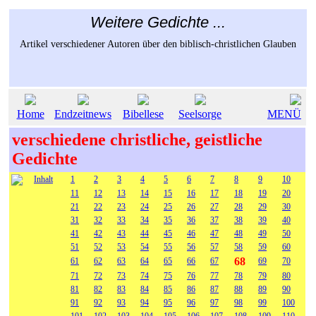
Weitere Gedichte ...
Artikel verschiedener Autoren über den biblisch-christlichen Glauben
Home
Endzeitnews
Bibellese
Seelsorge
MENÜ
verschiedene christliche, geistliche
Gedichte
Inhalt
1
2
3
4
5
6
7
8
9
10
11
12
13
14
15
16
17
18
19
20
21
22
23
24
25
26
27
28
29
30
31
32
33
34
35
36
37
38
39
40
41
42
43
44
45
46
47
48
49
50
51
52
53
54
55
56
57
58
59
60
68
61
62
63
64
65
66
67
69
70
71
72
73
74
75
76
77
78
79
80
81
82
83
84
85
86
87
88
89
90
91
92
93
94
95
96
97
98
99
100