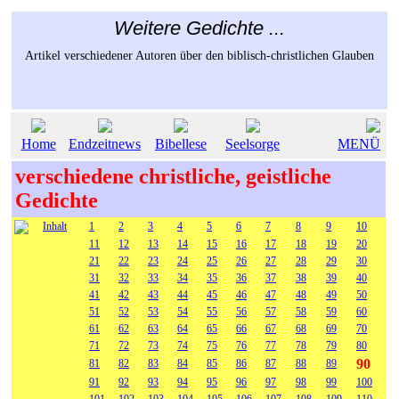
Weitere Gedichte ...
Artikel verschiedener Autoren über den biblisch-christlichen Glauben
Home
Endzeitnews
Bibellese
Seelsorge
MENÜ
verschiedene christliche, geistliche
Gedichte
Inhalt
1
2
3
4
5
6
7
8
9
10
11
12
13
14
15
16
17
18
19
20
21
22
23
24
25
26
27
28
29
30
31
32
33
34
35
36
37
38
39
40
41
42
43
44
45
46
47
48
49
50
51
52
53
54
55
56
57
58
59
60
61
62
63
64
65
66
67
68
69
70
71
72
73
74
75
76
77
78
79
80
90
81
82
83
84
85
86
87
88
89
91
92
93
94
95
96
97
98
99
100