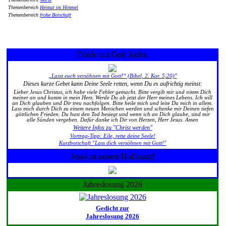
Themenbereich
Heimat im Himmel
Themenbereich
frohe Botschaft
Friede mit Gott finden
„Lasst euch versöhnen mit Gott!“ (Bibel, 2. Kor. 5,20)"
Dieses kurze Gebet kann Deine Seele retten, wenn Du es aufrichtig meinst:
Lieber Jesus Christus, ich habe viele Fehler gemacht. Bitte vergib mir und nimm Dich
meiner an und komm in mein Herz. Werde Du ab jetzt der Herr meines Lebens. Ich will
an Dich glauben und Dir treu nachfolgen. Bitte heile mich und leite Du mich in allem.
Lass mich durch Dich zu einem neuen Menschen werden und schenke mir Deinen tiefen
göttlichen Frieden. Du hast den Tod besiegt und wenn ich an Dich glaube, sind mir
alle Sünden vergeben. Dafür danke ich Dir von Herzen, Herr Jesus. Amen
Weitere Infos zu "Christ werden"
Vortrag-Tipp: Eile, rette deine Seele!
Kurzbotschaft "Lass dich versöhnen mit Gott!"
Jesus ist unsere Hoffnung!
Jahreslosung 2026
Gedicht zur
Jahreslosung 2026