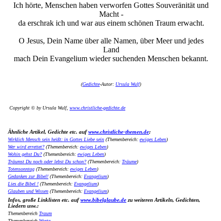
Ich hörte, Menschen haben verworfen Gottes Souveränität und
Macht -
da erschrak ich und war aus einem schönen Traum erwacht.
O Jesus, Dein Name über alle Namen, über Meer und jedes
Land
mach Dein Evangelium wieder suchenden Menschen bekannt.
(
Gedichte
-Autor:
Ursula Wulf
)
Copyright © by Ursula Wulf,
www.christliche-gedichte.de
Ähnliche Artikel, Gedichte etc. auf
www.christliche-themen.de
:
Wirklich Mensch sein heißt: in Gottes Liebe sein
(Themenbereich:
ewiges Leben
)
Wer wird errettet?
(Themenbereich:
ewiges Leben
)
Wohin gehst Du?
(Themenbereich:
ewiges Leben
)
Träumst Du noch oder lebst Du schon?
(Themenbereich:
Träume
)
Totensonntag
(Themenbereich:
ewiges Leben
)
Gedanken zur Bibel!
(Themenbereich:
Evangelium
)
Lies die Bibel !
(Themenbereich:
Evangelium
)
Glauben und Wissen
(Themenbereich:
Evangelium
)
Infos, große Linklisten etc. auf
www.bibelglaube.de
zu weiteren Artikeln, Gedichten,
Liedern usw.:
Themenbereich
Traum
Themenbereich
Worte