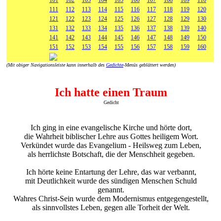
101
102
103
104
105
106
107
108
109
110
111
112
113
114
115
116
117
118
119
120
121
122
123
124
125
126
127
128
129
130
131
132
133
134
135
136
137
138
139
140
141
142
143
144
145
146
147
148
149
150
151
152
153
154
155
156
157
158
159
160
(Mit obiger Navigationsleiste kann innerhalb des
Gedichte
-Menüs geblättert werden)
Ich hatte einen Traum
Gedicht
Ich ging in eine evangelische Kirche und hörte dort,
die Wahrheit biblischer Lehre aus Gottes heiligem Wort.
Verkündet wurde das Evangelium - Heilsweg zum Leben,
als herrlichste Botschaft, die der Menschheit gegeben.
Ich hörte keine Entartung der Lehre, das war verbannt,
mit Deutlichkeit wurde des sündigen Menschen Schuld
genannt.
Wahres Christ-Sein wurde dem Modernismus entgegengestellt,
als sinnvollstes Leben, gegen alle Torheit der Welt.