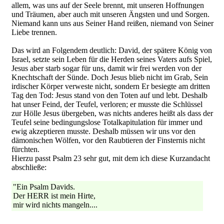
allem, was uns auf der Seele brennt, mit unseren Hoffnungen
und Träumen, aber auch mit unseren Ängsten und und Sorgen.
Niemand kann uns aus Seiner Hand reißen, niemand von Seiner
Liebe trennen.
Das wird an Folgendem deutlich: David, der spätere König von
Israel, setzte sein Leben für die Herden seines Vaters aufs Spiel,
Jesus aber starb sogar für uns, damit wir frei werden von der
Knechtschaft der Sünde. Doch Jesus blieb nicht im Grab, Sein
irdischer Körper verweste nicht, sondern Er besiegte am dritten
Tag den Tod: Jesus stand von den Toten auf und lebt. Deshalb
hat unser Feind, der Teufel, verloren; er musste die Schlüssel
zur Hölle Jesus übergeben, was nichts anderes heißt als dass der
Teufel seine bedingungslose Totalkapitulation für immer und
ewig akzeptieren musste. Deshalb müssen wir uns vor den
dämonischen Wölfen, vor den Raubtieren der Finsternis nicht
fürchten.
Hierzu passt Psalm 23 sehr gut, mit dem ich diese Kurzandacht
abschließe:
"Ein Psalm Davids.
Der HERR ist mein Hirte,
mir wird nichts mangeln....