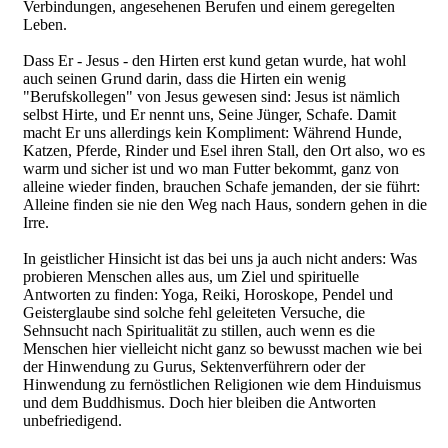
Verbindungen, angesehenen Berufen und einem geregelten
Leben.
Dass Er - Jesus - den Hirten erst kund getan wurde, hat wohl
auch seinen Grund darin, dass die Hirten ein wenig
"Berufskollegen" von Jesus gewesen sind: Jesus ist nämlich
selbst Hirte, und Er nennt uns, Seine Jünger, Schafe. Damit
macht Er uns allerdings kein Kompliment: Während Hunde,
Katzen, Pferde, Rinder und Esel ihren Stall, den Ort also, wo es
warm und sicher ist und wo man Futter bekommt, ganz von
alleine wieder finden, brauchen Schafe jemanden, der sie führt:
Alleine finden sie nie den Weg nach Haus, sondern gehen in die
Irre.
In geistlicher Hinsicht ist das bei uns ja auch nicht anders: Was
probieren Menschen alles aus, um Ziel und spirituelle
Antworten zu finden: Yoga, Reiki, Horoskope, Pendel und
Geisterglaube sind solche fehl geleiteten Versuche, die
Sehnsucht nach Spiritualität zu stillen, auch wenn es die
Menschen hier vielleicht nicht ganz so bewusst machen wie bei
der Hinwendung zu Gurus, Sektenverführern oder der
Hinwendung zu fernöstlichen Religionen wie dem Hinduismus
und dem Buddhismus. Doch hier bleiben die Antworten
unbefriedigend.