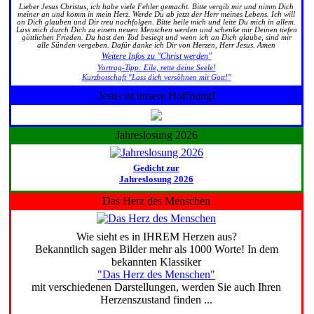
Lieber Jesus Christus, ich habe viele Fehler gemacht. Bitte vergib mir und nimm Dich
meiner an und komm in mein Herz. Werde Du ab jetzt der Herr meines Lebens. Ich will
an Dich glauben und Dir treu nachfolgen. Bitte heile mich und leite Du mich in allem.
Lass mich durch Dich zu einem neuen Menschen werden und schenke mir Deinen tiefen
göttlichen Frieden. Du hast den Tod besiegt und wenn ich an Dich glaube, sind mir
alle Sünden vergeben. Dafür danke ich Dir von Herzen, Herr Jesus. Amen
Weitere Infos zu "Christ werden"
Vortrag-Tipp: Eile, rette deine Seele!
Kurzbotschaft "Lass dich versöhnen mit Gott!"
Jesus ist unsere Hoffnung!
Jahreslosung 2026
Gedicht zur
Jahreslosung 2026
Das Herz des Menschen
Wie sieht es in IHREM Herzen aus?
Bekanntlich sagen Bilder mehr als 1000 Worte! In dem
bekannten Klassiker
"Das Herz des Menschen"
mit verschiedenen Darstellungen, werden Sie auch Ihren
Herzenszustand finden ...