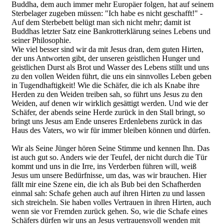
Buddha, dem auch immer mehr Europäer folgen, hat auf seinem
Sterbelager zugeben müssen: "Ich habe es nicht geschafft!" -
Auf dem Sterbebett belügt man sich nicht mehr; damit ist
Buddhas letzter Satz eine Bankrotterklärung seines Lebens und
seiner Philosophie.
Wie viel besser sind wir da mit Jesus dran, dem guten Hirten,
der uns Antworten gibt, der unseren geistlichen Hunger und
geistlichen Durst als Brot und Wasser des Lebens stillt und uns
zu den vollen Weiden führt, die uns ein sinnvolles Leben geben
in Tugendhaftigkeit! Wie die Schäfer, die ich als Knabe ihre
Herden zu den Weiden treiben sah, so führt uns Jesus zu den
Weiden, auf denen wir wirklich gesättigt werden. Und wie der
Schäfer, der abends seine Herde zurück in den Stall bringt, so
bringt uns Jesus am Ende unseres Erdenlebens zurück in das
Haus des Vaters, wo wir für immer bleiben können und dürfen.
Wir als Seine Jünger hören Seine Stimme und kennen Ihn. Das
ist auch gut so. Anders wie der Teufel, der nicht durch die Tür
kommt und uns in die Irre, ins Verderben führen will, weiß
Jesus um unsere Bedürfnisse, um das, was wir brauchen. Hier
fällt mir eine Szene ein, die ich als Bub bei den Schafherden
einmal sah: Schafe gehen auch auf ihren Hirten zu und lassen
sich streicheln. Sie haben volles Vertrauen in ihren Hirten, auch
wenn sie vor Fremden zurück gehen. So, wie die Schafe eines
Schäfers dürfen wir uns an Jesus vertrauensvoll wenden mit