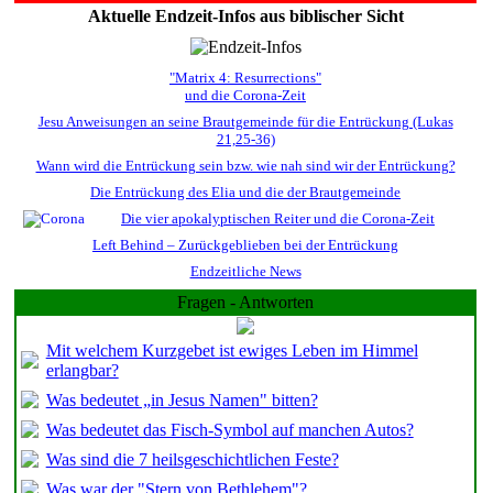
Aktuelle Endzeit-Infos aus biblischer Sicht
"Matrix 4: Resurrections"
und die Corona-Zeit
Jesu Anweisungen an seine Brautgemeinde für die Entrückung (Lukas
21,25-36)
Wann wird die Entrückung sein bzw. wie nah sind wir der Entrückung?
Die Entrückung des Elia und die der Brautgemeinde
Die vier apokalyptischen Reiter und die Corona-Zeit
Left Behind – Zurückgeblieben bei der Entrückung
Endzeitliche News
Fragen - Antworten
Mit welchem Kurzgebet ist ewiges Leben im Himmel
erlangbar?
Was bedeutet „in Jesus Namen" bitten?
Was bedeutet das Fisch-Symbol auf manchen Autos?
Was sind die 7 heilsgeschichtlichen Feste?
Was war der "Stern von Bethlehem"?