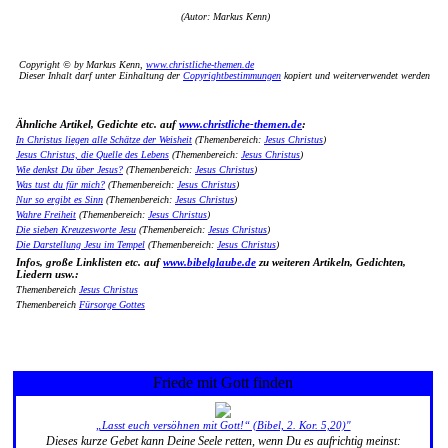
(Autor: Markus Kenn)
Copyright © by Markus Kenn,
www.christliche-themen.de
Dieser Inhalt darf unter Einhaltung der
Copyrightbestimmungen
kopiert und weiterverwendet werden
Ähnliche Artikel, Gedichte etc. auf
www.christliche-themen.de
:
In Christus liegen alle Schätze der Weisheit
(Themenbereich:
Jesus Christus
)
Jesus Christus, die Quelle des Lebens
(Themenbereich:
Jesus Christus
)
Wie denkst Du über Jesus?
(Themenbereich:
Jesus Christus
)
Was tust du für mich?
(Themenbereich:
Jesus Christus
)
Nur so ergibt es Sinn
(Themenbereich:
Jesus Christus
)
Wahre Freiheit
(Themenbereich:
Jesus Christus
)
Die sieben Kreuzesworte Jesu
(Themenbereich:
Jesus Christus
)
Die Darstellung Jesu im Tempel
(Themenbereich:
Jesus Christus
)
Infos, große Linklisten etc. auf
www.bibelglaube.de
zu weiteren Artikeln, Gedichten,
Liedern usw.:
Themenbereich
Jesus Christus
Themenbereich
Fürsorge Gottes
Friede mit Gott finden
„Lasst euch versöhnen mit Gott!“ (Bibel, 2. Kor. 5,20)"
Dieses kurze Gebet kann Deine Seele retten, wenn Du es aufrichtig meinst: