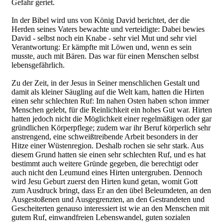
Gefahr geriet.
In der Bibel wird uns von König David berichtet, der die
Herden seines Vaters bewachte und verteidigte: Dabei bewies
David - selbst noch ein Knabe - sehr viel Mut und sehr viel
Verantwortung: Er kämpfte mit Löwen und, wenn es sein
musste, auch mit Bären. Das war für einen Menschen selbst
lebensgefährlich.
Zu der Zeit, in der Jesus in Seiner menschlichen Gestalt und
damit als kleiner Säugling auf die Welt kam, hatten die Hirten
einen sehr schlechten Ruf: Im nahen Osten haben schon immer
Menschen gelebt, für die Reinlichkeit ein hohes Gut war. Hirten
hatten jedoch nicht die Möglichkeit einer regelmäßigen oder gar
gründlichen Körperpflege; zudem war ihr Beruf körperlich sehr
anstrengend, eine schweißtreibende Arbeit besonders in der
Hitze einer Wüstenregion. Deshalb rochen sie sehr stark. Aus
diesem Grund hatten sie einen sehr schlechten Ruf, und es hat
bestimmt auch weitere Gründe gegeben, die berechtigt oder
auch nicht den Leumund eines Hirten untergruben. Dennoch
wird Jesu Geburt zuerst den Hirten kund getan, womit Gott
zum Ausdruck bringt, dass Er an den übel Beleumdeten, an den
Ausgestoßenen und Ausgegrenzten, an den Gestrandeten und
Gescheiterten genauso interessiert ist wie an den Menschen mit
gutem Ruf, einwandfreien Lebenswandel, guten sozialen