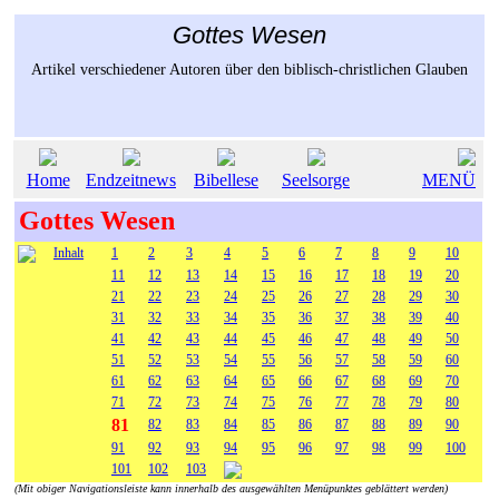
Gottes Wesen
Artikel verschiedener Autoren über den biblisch-christlichen Glauben
Home
Endzeitnews
Bibellese
Seelsorge
MENÜ
Gottes Wesen
Inhalt
1
2
3
4
5
6
7
8
9
10
11
12
13
14
15
16
17
18
19
20
21
22
23
24
25
26
27
28
29
30
31
32
33
34
35
36
37
38
39
40
41
42
43
44
45
46
47
48
49
50
51
52
53
54
55
56
57
58
59
60
61
62
63
64
65
66
67
68
69
70
71
72
73
74
75
76
77
78
79
80
81
82
83
84
85
86
87
88
89
90
91
92
93
94
95
96
97
98
99
100
101
102
103
(Mit obiger Navigationsleiste kann innerhalb des ausgewählten Menüpunktes geblättert werden)