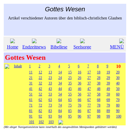
Gottes Wesen
Artikel verschiedener Autoren über den biblisch-christlichen Glauben
Home
Endzeitnews
Bibellese
Seelsorge
MENÜ
Gottes Wesen
10
Inhalt
1
2
3
4
5
6
7
8
9
11
12
13
14
15
16
17
18
19
20
21
22
23
24
25
26
27
28
29
30
31
32
33
34
35
36
37
38
39
40
41
42
43
44
45
46
47
48
49
50
51
52
53
54
55
56
57
58
59
60
61
62
63
64
65
66
67
68
69
70
71
72
73
74
75
76
77
78
79
80
81
82
83
84
85
86
87
88
89
90
91
92
93
94
95
96
97
98
99
100
101
102
103
(Mit obiger Navigationsleiste kann innerhalb des ausgewählten Menüpunktes geblättert werden)