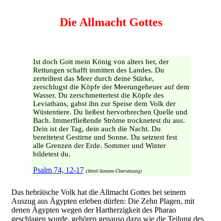
Die Allmacht Gottes
Ist doch Gott mein König von alters her, der
Rettungen schafft inmitten des Landes. Du
zerteiltest das Meer durch deine Stärke,
zerschlugst die Köpfe der Meerungeheuer auf dem
Wasser. Du zerschmettertest die Köpfe des
Leviathans, gabst ihn zur Speise dem Volk der
Wüstentiere. Du ließest hervorbrechen Quelle und
Bach. Immerfließende Ströme trocknetest du aus.
Dein ist der Tag, dein auch die Nacht. Du
bereitetest Gestirne und Sonne. Du setztest fest
alle Grenzen der Erde. Sommer und Winter
bildetest du.
Psalm 74, 12-17
(Jettel/Jantzen-Übersetzung)
Das hebräische Volk hat die Allmacht Gottes bei seinem
Auszug aus Ägypten erleben dürfen: Die Zehn Plagen, mit
denen Ägypten wegen der Hartherzigkeit des Pharao
geschlagen wurde, gehören genauso dazu wie die Teilung des