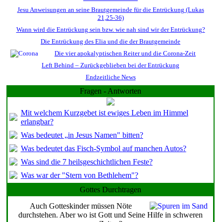
Jesu Anweisungen an seine Brautgemeinde für die Entrückung (Lukas
21,25-36)
Wann wird die Entrückung sein bzw. wie nah sind wir der Entrückung?
Die Entrückung des Elia und die der Brautgemeinde
Die vier apokalyptischen Reiter und die Corona-Zeit
Left Behind – Zurückgeblieben bei der Entrückung
Endzeitliche News
Fragen - Antworten
Mit welchem Kurzgebet ist ewiges Leben im Himmel
erlangbar?
Was bedeutet „in Jesus Namen" bitten?
Was bedeutet das Fisch-Symbol auf manchen Autos?
Was sind die 7 heilsgeschichtlichen Feste?
Was war der "Stern von Bethlehem"?
Gottes Durchtragen
Auch Gotteskinder müssen Nöte
durchstehen. Aber wo ist Gott und Seine Hilfe in schweren