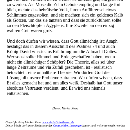
zu werden. Als Mose die Zehn Gebote empfing und lange fort
blieb, meinte das hebräische Volk, ihrem Anführer sei etwas
Schlimmes zugestoßen, und sie machten sich ein goldenes Kalb
als Götzen, um das sie tanzten und dass sie zurückführen sollte
zu den Fleischtöpfen Ägyptens. Ihre Zweifel an den einzig
wahren Gott waren groß.
Und doch dürfen wir wissen, dass Gott allmächtig ist: Asaph
bestätigt das in diesem Ausschnitt des Psalmes 74 und auch
König David wusste aus Erfahrung um die Allmacht Gottes.
Wer sonst sollte Himmel und Erde geschaffen haben, wenn
nicht ein allmächtiger Schöpfer? Die Theorie, alles sei über
lange Zeiträume und via Zufall geschehen, ist - realistisch
betrachtet - eine unhaltbare Theorie. Wir dürfen Gott die
Lösung all unserer Probleme zutrauen. Wir dürfen wissen, dass
Er alles gemacht hat und um alles weiß. Deshalb hat Gott unser
absolutes Vertrauen verdient, und Er wird uns niemals
enttäuschen.
(Autor: Markus Kenn)
Copyright © by Markus Kenn,
www.christliche-themen.de
Dieser Inhalt darf unter Einhaltung der
Copyrightbestimmungen
kopiert und weiterverwendet werden