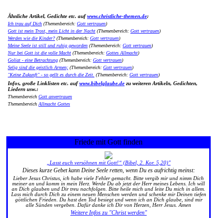
Ähnliche Artikel, Gedichte etc. auf
www.christliche-themen.de
:
Ich trau auf Dich
(Themenbereich:
Gott vertrauen
)
Gott ist mein Trost, mein Licht in der Nacht
(Themenbereich:
Gott vertrauen
)
Werden wie die Kinder?
(Themenbereich:
Gott vertrauen
)
Meine Seele ist still und ruhig geworden
(Themenbereich:
Gott vertrauen
)
Nur bei Gott ist die volle Macht
(Themenbereich:
Gottes Allmacht
)
Goliat - eine Betrachtung
(Themenbereich:
Gott vertrauen
)
Selig sind die geistlich Armen;
(Themenbereich:
Gott vertrauen
)
"Keine Zukunft" - so gellt es durch die Zeit.
(Themenbereich:
Gott vertrauen
)
Infos, große Linklisten etc. auf
www.bibelglaube.de
zu weiteren Artikeln, Gedichten,
Liedern usw.:
Themenbereich
Gott anvertrauen
Themenbereich
Allmacht Gottes
Friede mit Gott finden
„Lasst euch versöhnen mit Gott!“ (Bibel, 2. Kor. 5,20)"
Dieses kurze Gebet kann Deine Seele retten, wenn Du es aufrichtig meinst:
Lieber Jesus Christus, ich habe viele Fehler gemacht. Bitte vergib mir und nimm Dich
meiner an und komm in mein Herz. Werde Du ab jetzt der Herr meines Lebens. Ich will
an Dich glauben und Dir treu nachfolgen. Bitte heile mich und leite Du mich in allem.
Lass mich durch Dich zu einem neuen Menschen werden und schenke mir Deinen tiefen
göttlichen Frieden. Du hast den Tod besiegt und wenn ich an Dich glaube, sind mir
alle Sünden vergeben. Dafür danke ich Dir von Herzen, Herr Jesus. Amen
Weitere Infos zu "Christ werden"