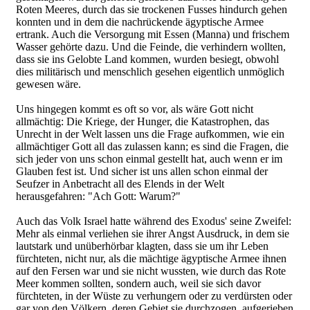
Roten Meeres, durch das sie trockenen Fusses hindurch gehen
konnten und in dem die nachrückende ägyptische Armee
ertrank. Auch die Versorgung mit Essen (Manna) und frischem
Wasser gehörte dazu. Und die Feinde, die verhindern wollten,
dass sie ins Gelobte Land kommen, wurden besiegt, obwohl
dies militärisch und menschlich gesehen eigentlich unmöglich
gewesen wäre.
Uns hingegen kommt es oft so vor, als wäre Gott nicht
allmächtig: Die Kriege, der Hunger, die Katastrophen, das
Unrecht in der Welt lassen uns die Frage aufkommen, wie ein
allmächtiger Gott all das zulassen kann; es sind die Fragen, die
sich jeder von uns schon einmal gestellt hat, auch wenn er im
Glauben fest ist. Und sicher ist uns allen schon einmal der
Seufzer in Anbetracht all des Elends in der Welt
herausgefahren: "Ach Gott: Warum?"
Auch das Volk Israel hatte während des Exodus' seine Zweifel:
Mehr als einmal verliehen sie ihrer Angst Ausdruck, in dem sie
lautstark und unüberhörbar klagten, dass sie um ihr Leben
fürchteten, nicht nur, als die mächtige ägyptische Armee ihnen
auf den Fersen war und sie nicht wussten, wie durch das Rote
Meer kommen sollten, sondern auch, weil sie sich davor
fürchteten, in der Wüste zu verhungern oder zu verdürsten oder
gar von den Völkern, deren Gebiet sie durchzogen, aufgerieben