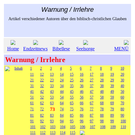
Warnung / Irrlehre
Artikel verschiedener Autoren über den biblisch-christlichen Glauben
Home
Endzeitnews
Bibellese
Seelsorge
MENÜ
Warnung / Irrlehre
Inhalt
1
2
3
4
5
6
7
8
9
10
11
12
13
14
15
16
17
18
19
20
21
22
23
24
25
26
27
28
29
30
31
32
33
34
35
36
37
38
39
40
41
42
43
44
45
46
47
48
49
50
51
52
53
54
55
56
57
58
59
60
61
62
63
64
65
66
67
68
69
70
73
71
72
74
75
76
77
78
79
80
81
82
83
84
85
86
87
88
89
90
91
92
93
94
95
96
97
98
99
100
101
102
103
104
105
106
107
108
109
110
111
112
113
114
115