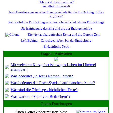
"Matrix 4: Resurrections"
und die Corona-Zeit
Jesu Anweisungen an seine Brautgemeinde für die Entrückung (Lukas
21,25-36)
Wann wird die Entrückung sein bzw. wie nah sind wir der Entrückung?
Die Entrückung des Elia und die der Brautgemeinde
Die vier apokalyptischen Reiter und die Corona-Zeit
Left Behind – Zurückgeblieben bei der Entrückung
Endzeitliche News
Fragen - Antworten
Mit welchem Kurzgebet ist ewiges Leben im Himmel
erlangbar?
Was bedeutet „in Jesus Namen" bitten?
Was bedeutet das Fisch-Symbol auf manchen Autos?
Was sind die 7 heilsgeschichtlichen Feste?
Was war der "Stern von Bethlehem"?
Gottes Durchtragen
Auch Gotteskinder müssen Nöte