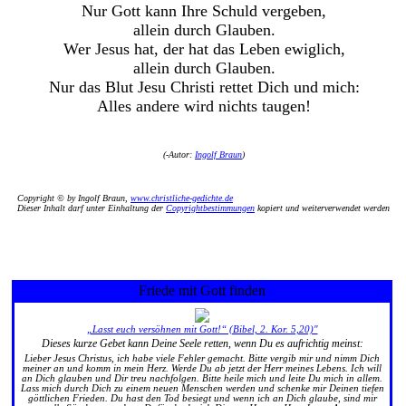
Nur Gott kann Ihre Schuld vergeben,
allein durch Glauben.
Wer Jesus hat, der hat das Leben ewiglich,
allein durch Glauben.
Nur das Blut Jesu Christi rettet Dich und mich:
Alles andere wird nichts taugen!
(
-Autor:
Ingolf Braun
)
Copyright © by Ingolf Braun,
www.christliche-gedichte.de
Dieser Inhalt darf unter Einhaltung der
Copyrightbestimmungen
kopiert und weiterverwendet werden
Friede mit Gott finden
„Lasst euch versöhnen mit Gott!“ (Bibel, 2. Kor. 5,20)"
Dieses kurze Gebet kann Deine Seele retten, wenn Du es aufrichtig meinst:
Lieber Jesus Christus, ich habe viele Fehler gemacht. Bitte vergib mir und nimm Dich
meiner an und komm in mein Herz. Werde Du ab jetzt der Herr meines Lebens. Ich will
an Dich glauben und Dir treu nachfolgen. Bitte heile mich und leite Du mich in allem.
Lass mich durch Dich zu einem neuen Menschen werden und schenke mir Deinen tiefen
göttlichen Frieden. Du hast den Tod besiegt und wenn ich an Dich glaube, sind mir