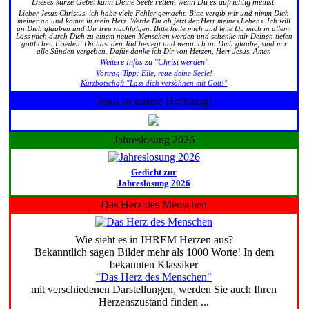
Dieses kurze Gebet kann Deine Seele retten, wenn Du es aufrichtig meinst:
Lieber Jesus Christus, ich habe viele Fehler gemacht. Bitte vergib mir und nimm Dich
meiner an und komm in mein Herz. Werde Du ab jetzt der Herr meines Lebens. Ich will
an Dich glauben und Dir treu nachfolgen. Bitte heile mich und leite Du mich in allem.
Lass mich durch Dich zu einem neuen Menschen werden und schenke mir Deinen tiefen
göttlichen Frieden. Du hast den Tod besiegt und wenn ich an Dich glaube, sind mir
alle Sünden vergeben. Dafür danke ich Dir von Herzen, Herr Jesus. Amen
Weitere Infos zu "Christ werden"
Vortrag-Tipp: Eile, rette deine Seele!
Kurzbotschaft "Lass dich versöhnen mit Gott!"
Jesus ist unsere Hoffnung!
Jahreslosung 2026
Gedicht zur
Jahreslosung 2026
Das Herz des Menschen
Wie sieht es in IHREM Herzen aus?
Bekanntlich sagen Bilder mehr als 1000 Worte! In dem
bekannten Klassiker
"Das Herz des Menschen"
mit verschiedenen Darstellungen, werden Sie auch Ihren
Herzenszustand finden ...