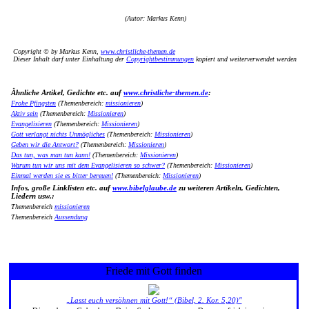
(Autor: Markus Kenn)
Copyright © by Markus Kenn,
www.christliche-themen.de
Dieser Inhalt darf unter Einhaltung der
Copyrightbestimmungen
kopiert und weiterverwendet werden
Ähnliche Artikel, Gedichte etc. auf
www.christliche-themen.de
:
Frohe Pfingsten
(Themenbereich:
missionieren
)
Aktiv sein
(Themenbereich:
Missionieren
)
Evangelisieren
(Themenbereich:
Missionieren
)
Gott verlangt nichts Unmögliches
(Themenbereich:
Missionieren
)
Geben wir die Antwort?
(Themenbereich:
Missionieren
)
Das tun, was man tun kann!
(Themenbereich:
Missionieren
)
Warum tun wir uns mit dem Evangelisieren so schwer?
(Themenbereich:
Missionieren
)
Einmal werden sie es bitter bereuen!
(Themenbereich:
Missionieren
)
Infos, große Linklisten etc. auf
www.bibelglaube.de
zu weiteren Artikeln, Gedichten,
Liedern usw.:
Themenbereich
missionieren
Themenbereich
Aussendung
Friede mit Gott finden
„Lasst euch versöhnen mit Gott!“ (Bibel, 2. Kor. 5,20)"