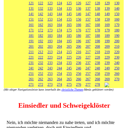
121
122
123
124
125
126
127
128
129
130
131
132
133
134
135
136
137
138
139
140
141
142
143
144
145
146
147
148
149
150
151
152
153
154
155
156
157
158
159
160
161
162
163
164
165
166
167
168
169
170
171
172
173
174
175
176
177
178
179
180
181
182
183
184
185
186
187
188
189
190
191
192
193
194
195
196
197
198
199
200
201
202
203
204
205
206
207
208
209
210
211
212
213
214
215
216
217
218
219
220
221
222
223
224
225
226
227
228
229
230
231
232
233
234
235
236
237
238
239
240
241
242
243
244
245
246
247
248
249
250
251
252
253
254
255
256
257
258
259
260
261
262
263
264
265
266
267
268
269
270
271
272
273
274
275
276
277
278
(Mit obiger Navigationsleiste kann innerhalb des
christliche Themen
-Menüs geblättert werden)
Einsiedler und Schweigeklöster
Nein, ich möchte niemanden zu nahe treten, und ich möchte
niemanden verletzen, doch mit Einsiedlern und