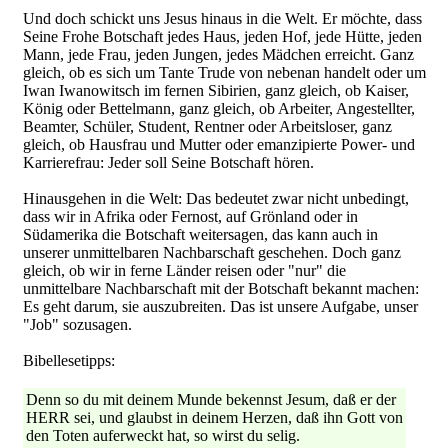
Und doch schickt uns Jesus hinaus in die Welt. Er möchte, dass
Seine Frohe Botschaft jedes Haus, jeden Hof, jede Hütte, jeden
Mann, jede Frau, jeden Jungen, jedes Mädchen erreicht. Ganz
gleich, ob es sich um Tante Trude von nebenan handelt oder um
Iwan Iwanowitsch im fernen Sibirien, ganz gleich, ob Kaiser,
König oder Bettelmann, ganz gleich, ob Arbeiter, Angestellter,
Beamter, Schüler, Student, Rentner oder Arbeitsloser, ganz
gleich, ob Hausfrau und Mutter oder emanzipierte Power- und
Karrierefrau: Jeder soll Seine Botschaft hören.
Hinausgehen in die Welt: Das bedeutet zwar nicht unbedingt,
dass wir in Afrika oder Fernost, auf Grönland oder in
Südamerika die Botschaft weitersagen, das kann auch in
unserer unmittelbaren Nachbarschaft geschehen. Doch ganz
gleich, ob wir in ferne Länder reisen oder "nur" die
unmittelbare Nachbarschaft mit der Botschaft bekannt machen:
Es geht darum, sie auszubreiten. Das ist unsere Aufgabe, unser
"Job" sozusagen.
Bibellesetipps:
Denn so du mit deinem Munde bekennst Jesum, daß er der
HERR sei, und glaubst in deinem Herzen, daß ihn Gott von
den Toten auferweckt hat, so wirst du selig.