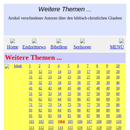
Weitere Themen ...
Artikel verschiedener Autoren über den biblisch-christlichen Glauben
Home
Endzeitnews
Bibellese
Seelsorge
MENÜ
Weitere Themen ...
Inhalt
1
2
3
4
5
6
7
8
9
10
11
12
13
14
15
16
17
18
19
20
21
22
23
24
25
26
27
28
29
30
31
32
33
34
35
36
37
38
39
40
41
42
43
44
45
46
47
48
49
50
51
52
53
54
55
56
57
58
59
60
61
62
63
64
65
66
67
68
69
70
71
72
73
74
75
76
77
78
79
80
81
82
83
84
85
86
87
88
89
90
91
92
93
94
95
96
97
98
99
100
104
101
102
103
105
106
107
108
109
110
111
112
113
114
115
116
117
118
119
120