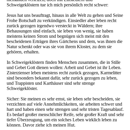
Schweigeklöstern tue ich mich persönlich recht schwer:
Jesus hat uns beauftragt, hinaus in alle Welt zu gehen und Seine
Frohe Botschaft zu verkündigen. Einsiedler aber leben recht
zurück gezogen irgendwo versteckt in Wäldern; ihre
Behausungen sind einfach, sie leben von wenig, sie haben
meistens keinen Strom und begnügen sich meist mit den
bescheidenen Erträgen ihres Gärtchens und dem, was ihnen die
Natur schenkt oder was sie von ihrem Kloster, zu dem sie
gehören, erhalten.
In Schweigeklöstern finden Menschen zusammen, die in Stille
und Gebet Gott dienen wollen: Arbeit und Gebet ist ihr Leben.
Zisterzienser leben meistens recht zurück gezogen, Karmelitter
sind besonders bekannt dafür, sehr zurück gezogen zu leben,
und Trappisten und Karthäuser sind sehr strenge
Schweigeklöster.
Sicher: Sie meinen es sehr ernst, sie leben sehr bescheiden, sie
verzichten auf viele Annehmlichkeiten, sie arbeiten schwer und
hart und haben einen sehr strengen und sehr tristen Tagesablauf.
Es bedarf großer menschlicher Reife, sehr großer Kraft und sehr
tiefer Überzeugung, um ein solches Leben wirklich leben zu
können. Davor ziehe ich meinen Hut.