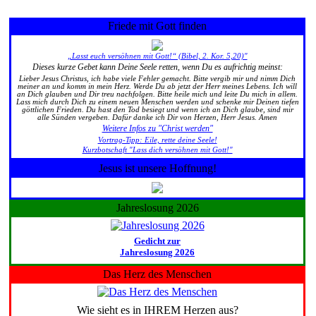
Friede mit Gott finden
„Lasst euch versöhnen mit Gott!“ (Bibel, 2. Kor. 5,20)"
Dieses kurze Gebet kann Deine Seele retten, wenn Du es aufrichtig meinst:
Lieber Jesus Christus, ich habe viele Fehler gemacht. Bitte vergib mir und nimm Dich
meiner an und komm in mein Herz. Werde Du ab jetzt der Herr meines Lebens. Ich will
an Dich glauben und Dir treu nachfolgen. Bitte heile mich und leite Du mich in allem.
Lass mich durch Dich zu einem neuen Menschen werden und schenke mir Deinen tiefen
göttlichen Frieden. Du hast den Tod besiegt und wenn ich an Dich glaube, sind mir
alle Sünden vergeben. Dafür danke ich Dir von Herzen, Herr Jesus. Amen
Weitere Infos zu "Christ werden"
Vortrag-Tipp: Eile, rette deine Seele!
Kurzbotschaft "Lass dich versöhnen mit Gott!"
Jesus ist unsere Hoffnung!
Jahreslosung 2026
Gedicht zur
Jahreslosung 2026
Das Herz des Menschen
Wie sieht es in IHREM Herzen aus?