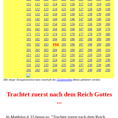
111
112
113
114
115
116
117
118
119
120
121
122
123
124
125
126
127
128
129
130
131
132
133
134
135
136
137
138
139
140
141
142
143
144
145
146
147
148
149
150
151
152
153
154
155
156
157
158
159
160
161
162
163
164
165
166
167
168
169
170
171
172
173
174
175
176
177
178
179
180
181
182
183
184
185
186
187
188
189
190
194
191
192
193
195
196
197
198
199
200
201
202
203
204
205
206
207
208
209
210
211
212
213
214
215
216
217
218
219
220
221
222
223
224
225
226
227
228
229
230
231
232
233
234
235
236
237
238
239
240
241
242
243
244
245
246
247
248
249
250
(Mit obiger Navigationsleiste kann innerhalb des
Glaubensleben
-Menüs geblättert werden)
Trachtet zuerst nach dem Reich Gottes
...
In Matthäus 6,33 heisst es: "Trachtet zuerst nach dem Reich