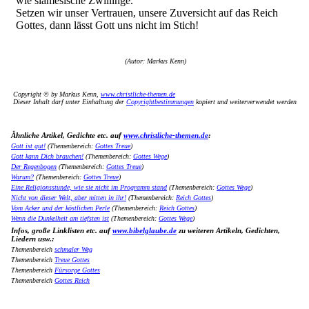
wie siamesische Zwillinge.
Setzen wir unser Vertrauen, unsere Zuversicht auf das Reich
Gottes, dann lässt Gott uns nicht im Stich!
(Autor: Markus Kenn)
Copyright © by Markus Kenn,
www.christliche-themen.de
Dieser Inhalt darf unter Einhaltung der
Copyrightbestimmungen
kopiert und weiterverwendet werden
Ähnliche Artikel, Gedichte etc. auf
www.christliche-themen.de
:
Gott ist gut!
(Themenbereich:
Gottes Treue
)
Gott kann Dich brauchen!
(Themenbereich:
Gottes Wege
)
Der Regenbogen
(Themenbereich:
Gottes Treue
)
Warum?
(Themenbereich:
Gottes Treue
)
Eine Religionsstunde, wie sie nicht im Programm stand
(Themenbereich:
Gottes Wege
)
Nicht von dieser Welt, aber mitten in ihr!
(Themenbereich:
Reich Gottes
)
Vom Acker und der köstlichen Perle
(Themenbereich:
Reich Gottes
)
Wenn die Dunkelheit am tiefsten ist
(Themenbereich:
Gottes Wege
)
Infos, große Linklisten etc. auf
www.bibelglaube.de
zu weiteren Artikeln, Gedichten,
Liedern usw.:
Themenbereich
schmaler Weg
Themenbereich
Treue Gottes
Themenbereich
Fürsorge Gottes
Themenbereich
Gottes Reich