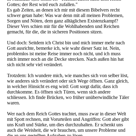
Gottes; der Rest wird euch zufallen."
Es gab Zeiten, an denen ich mir mit diesem Bibelvers recht
schwer getan habe: Was war denn mit all meinen Problemen,
Sorgen und Nöten, dem ganz alltäglichen Existenzkampf?
Dieser Vers schien mir für die Wohlhabenden und Reichen
gemacht, für die, die in sicheren Positionen sitzen.
Und doch: Seitdem ich Christ bin und mich immer mehr nach
Gott ausrichte, bemerke ich, wie wahr dieser Satz ist. Nein,
problemlos ist meine Reise immer noch nicht, und ich muss
mich immer noch an die Decke strecken. Nach außen hin hat
sich nicht sehr viel verändert.
Trotzdem: Ich wundere mich, wie manches sich von selber löst,
wie anderes sich verändert oder sich Wege öffnen. Ganz gleich,
in welcher Hinsicht es eng wird: Gott sorgt dafür, dass ich
durchkomme. Es öffnen sich Türen, wenn sich andere
schliessen. Ich finde Brücken, wo früher unüberwindliche Täler
waren.
Wer nach dem Reich Gottes trachtet, muss zwar in dieser Welt
mit Spott rechnen, mit Vorurteilen und Angriffen: Gott aber gibt
uns Kraft und Stärke, um dies durchzuhalten. Er schenkt uns
auch die Weisheit, die wir brauchen, um unsere Probleme und
die an uns gestellten Aufgaben zu lösen.