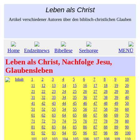
Leben als Christ
Artikel verschiedener Autoren über den biblisch-christlichen Glauben
Home
Endzeitnews
Bibellese
Seelsorge
MENÜ
Leben als Christ, Nachfolge Jesu,
Glaubensleben
Inhalt
1
2
3
4
5
6
7
8
9
10
11
12
13
14
15
16
17
18
19
20
21
22
23
24
25
26
27
28
29
30
31
32
33
34
35
36
37
38
39
40
41
42
43
44
45
46
47
48
49
50
51
52
53
54
55
56
57
58
59
60
61
62
63
64
65
66
67
68
69
70
71
72
73
74
75
76
77
78
79
80
81
82
83
84
85
86
87
88
89
90
91
92
93
94
95
96
97
98
99
100
101
102
103
104
105
106
107
108
109
110