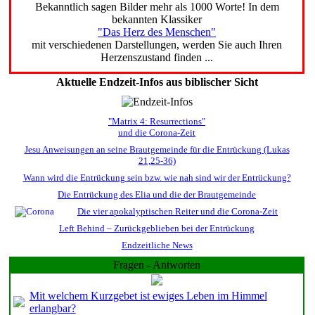
Bekanntlich sagen Bilder mehr als 1000 Worte! In dem
bekannten Klassiker
"Das Herz des Menschen"
mit verschiedenen Darstellungen, werden Sie auch Ihren
Herzenszustand finden ...
Aktuelle Endzeit-Infos aus biblischer Sicht
"Matrix 4: Resurrections"
und die Corona-Zeit
Jesu Anweisungen an seine Brautgemeinde für die Entrückung (Lukas
21,25-36)
Wann wird die Entrückung sein bzw. wie nah sind wir der Entrückung?
Die Entrückung des Elia und die der Brautgemeinde
Die vier apokalyptischen Reiter und die Corona-Zeit
Left Behind – Zurückgeblieben bei der Entrückung
Endzeitliche News
Fragen - Antworten
Mit welchem Kurzgebet ist ewiges Leben im Himmel
erlangbar?