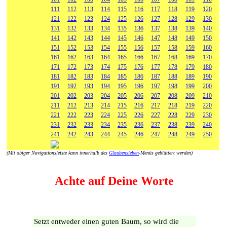
111
112
113
114
115
116
117
118
119
120
121
122
123
124
125
126
127
128
129
130
131
132
133
134
135
136
137
138
139
140
141
142
143
144
145
146
147
148
149
150
151
152
153
154
155
156
157
158
159
160
161
162
163
164
165
166
167
168
169
170
171
172
173
174
175
176
177
178
179
180
181
182
183
184
185
186
187
188
189
190
191
192
193
194
195
196
197
198
199
200
201
202
203
204
205
206
207
208
209
210
211
212
213
214
215
216
217
218
219
220
221
222
223
224
225
226
227
228
229
230
231
232
233
234
235
236
237
238
239
240
241
242
243
244
245
246
247
248
249
250
(Mit obiger Navigationsleiste kann innerhalb des
Glaubensleben
-Menüs geblättert werden)
Achte auf Deine Worte
Setzt entweder einen guten Baum, so wird die