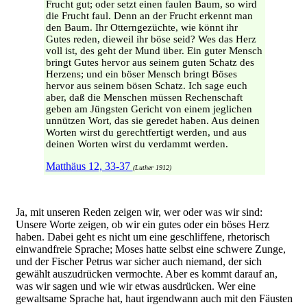
Frucht gut; oder setzt einen faulen Baum, so wird
die Frucht faul. Denn an der Frucht erkennt man
den Baum. Ihr Otterngezüchte, wie könnt ihr
Gutes reden, dieweil ihr böse seid? Wes das Herz
voll ist, des geht der Mund über. Ein guter Mensch
bringt Gutes hervor aus seinem guten Schatz des
Herzens; und ein böser Mensch bringt Böses
hervor aus seinem bösen Schatz. Ich sage euch
aber, daß die Menschen müssen Rechenschaft
geben am Jüngsten Gericht von einem jeglichen
unnützen Wort, das sie geredet haben. Aus deinen
Worten wirst du gerechtfertigt werden, und aus
deinen Worten wirst du verdammt werden.
Matthäus 12, 33-37
(Luther 1912)
Ja, mit unseren Reden zeigen wir, wer oder was wir sind:
Unsere Worte zeigen, ob wir ein gutes oder ein böses Herz
haben. Dabei geht es nicht um eine geschliffene, rhetorisch
einwandfreie Sprache; Moses hatte selbst eine schwere Zunge,
und der Fischer Petrus war sicher auch niemand, der sich
gewählt auszudrücken vermochte. Aber es kommt darauf an,
was wir sagen und wie wir etwas ausdrücken. Wer eine
gewaltsame Sprache hat, haut irgendwann auch mit den Fäusten