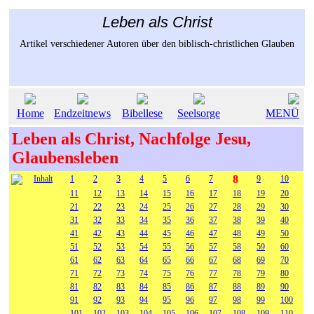
Leben als Christ
Artikel verschiedener Autoren über den biblisch-christlichen Glauben
Home
Endzeitnews
Bibellese
Seelsorge
MENÜ
Leben als Christ, Nachfolge Jesu,
Glaubensleben
8
Inhalt
1
2
3
4
5
6
7
9
10
11
12
13
14
15
16
17
18
19
20
21
22
23
24
25
26
27
28
29
30
31
32
33
34
35
36
37
38
39
40
41
42
43
44
45
46
47
48
49
50
51
52
53
54
55
56
57
58
59
60
61
62
63
64
65
66
67
68
69
70
71
72
73
74
75
76
77
78
79
80
81
82
83
84
85
86
87
88
89
90
91
92
93
94
95
96
97
98
99
100
101
102
103
104
105
106
107
108
109
110