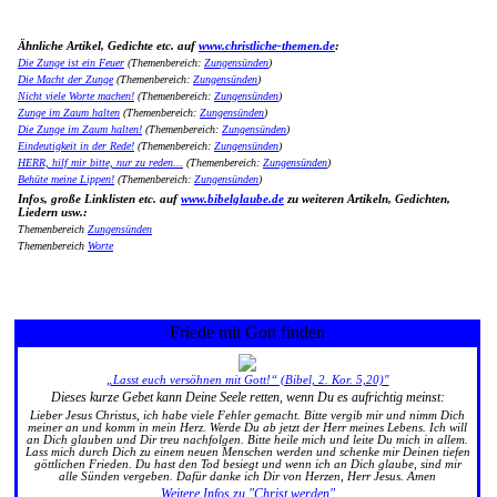
Ähnliche Artikel, Gedichte etc. auf
www.christliche-themen.de
:
Die Zunge ist ein Feuer
(Themenbereich:
Zungensünden
)
Die Macht der Zunge
(Themenbereich:
Zungensünden
)
Nicht viele Worte machen!
(Themenbereich:
Zungensünden
)
Zunge im Zaum halten
(Themenbereich:
Zungensünden
)
Die Zunge im Zaum halten!
(Themenbereich:
Zungensünden
)
Eindeutigkeit in der Rede!
(Themenbereich:
Zungensünden
)
HERR, hilf mir bitte, nur zu reden...
(Themenbereich:
Zungensünden
)
Behüte meine Lippen!
(Themenbereich:
Zungensünden
)
Infos, große Linklisten etc. auf
www.bibelglaube.de
zu weiteren Artikeln, Gedichten,
Liedern usw.:
Themenbereich
Zungensünden
Themenbereich
Worte
Friede mit Gott finden
„Lasst euch versöhnen mit Gott!“ (Bibel, 2. Kor. 5,20)"
Dieses kurze Gebet kann Deine Seele retten, wenn Du es aufrichtig meinst:
Lieber Jesus Christus, ich habe viele Fehler gemacht. Bitte vergib mir und nimm Dich
meiner an und komm in mein Herz. Werde Du ab jetzt der Herr meines Lebens. Ich will
an Dich glauben und Dir treu nachfolgen. Bitte heile mich und leite Du mich in allem.
Lass mich durch Dich zu einem neuen Menschen werden und schenke mir Deinen tiefen
göttlichen Frieden. Du hast den Tod besiegt und wenn ich an Dich glaube, sind mir
alle Sünden vergeben. Dafür danke ich Dir von Herzen, Herr Jesus. Amen
Weitere Infos zu "Christ werden"