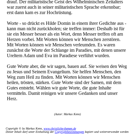
drauf. Der militaristische Geist des Wilhelminischen Zeitalters
war zuerst auch in seiner militaristischen Sprache erkennbar;
erst dann kam es zur Hochrüstung.
Worte - so drückt es Hilde Domin in einem ihrer Gedichte aus -
kann man nicht zurückholen; sie treffen immer: Deshalb ist für
sie ein Messer besser als ein Wort, denn Messer treffen oft am
Herzen vorbei. Mit Worten können wir Menschen zerstören.
Mit Worten können wir Menschen verleumden. Es waren
zunächst die Worte der Schlange im Paradies, mit denen unsere
Ureltern Adam und Eva im Paradiese verführt wurden.
Gute Worte aber, die wir sagen, bauen auf. Sie weisen den Weg
zu Jesus und Seinem Evangelium. Sie helfen Menschen, den
Weg zum Heil zu finden. Mit Worten können wir Menschen
heilen, trösten, stärken. Gute Worte sind der Samen, mit dem
Gutes entsteht. Wählen wir gute Worte, die gute Inhalte
vermitteln. Damit reinigen wir unsere Gedanken und unser
Herz.
(Autor: Markus Kenn)
Copyright © by Markus Kenn,
www.christliche-themen.de
Dieser Inhalt darf unter Einhaltung der
Copyrightbestimmungen
kopiert und weiterverwendet werden