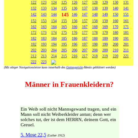
122
123
124
125
126
127
128
129
130
131
132
133
134
135
136
137
138
139
140
141
145
142
143
144
146
147
148
149
150
151
152
153
154
155
156
157
158
159
160
161
162
163
164
165
166
167
168
169
170
171
172
173
174
175
176
177
178
179
180
181
182
183
184
185
186
187
188
189
190
191
192
193
194
195
196
197
198
199
200
201
202
203
204
205
206
207
208
209
210
211
212
213
214
215
216
217
218
219
220
221
222
223
(Mit obiger Navigationsleiste kann innerhalb des
Gottesgericht
-Menüs geblättert werden)
Männer in Frauenkleidern?
Ein Weib soll nicht Mannsgewand tragen, und ein
Mann soll nicht Weiberkleider antun; denn wer
solches tut, der ist dem HERRN, deinem Gott, ein
Greuel.
5. Mose 22,5
(Luther 1912)