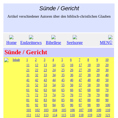
Sünde / Gericht
Artikel verschiedener Autoren über den biblisch-christlichen Glauben
Home
Endzeitnews
Bibellese
Seelsorge
MENÜ
Sünde / Gericht
Inhalt
1
2
3
4
5
6
7
8
9
10
11
12
13
14
15
16
17
18
19
20
21
22
23
24
25
26
27
28
29
30
31
32
33
34
35
36
37
38
39
40
41
42
43
44
45
46
47
48
49
50
51
52
53
54
55
56
57
58
59
60
61
62
63
64
65
66
67
68
69
70
71
72
73
74
75
76
77
78
79
80
81
82
83
84
85
86
87
88
89
90
91
92
93
94
95
96
97
98
99
100
101
102
103
104
105
106
107
108
109
110
111
112
113
114
115
116
118
119
120
121