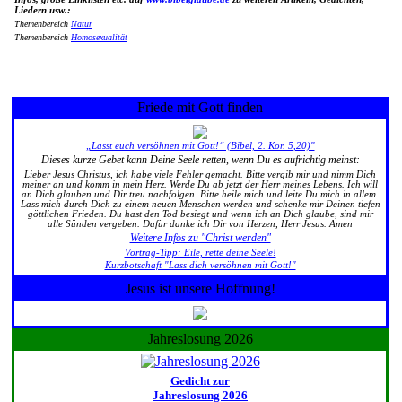
Liedern usw.:
Themenbereich
Natur
Themenbereich
Homosexualität
Friede mit Gott finden
„Lasst euch versöhnen mit Gott!“ (Bibel, 2. Kor. 5,20)"
Dieses kurze Gebet kann Deine Seele retten, wenn Du es aufrichtig meinst:
Lieber Jesus Christus, ich habe viele Fehler gemacht. Bitte vergib mir und nimm Dich
meiner an und komm in mein Herz. Werde Du ab jetzt der Herr meines Lebens. Ich will
an Dich glauben und Dir treu nachfolgen. Bitte heile mich und leite Du mich in allem.
Lass mich durch Dich zu einem neuen Menschen werden und schenke mir Deinen tiefen
göttlichen Frieden. Du hast den Tod besiegt und wenn ich an Dich glaube, sind mir
alle Sünden vergeben. Dafür danke ich Dir von Herzen, Herr Jesus. Amen
Weitere Infos zu "Christ werden"
Vortrag-Tipp: Eile, rette deine Seele!
Kurzbotschaft "Lass dich versöhnen mit Gott!"
Jesus ist unsere Hoffnung!
Jahreslosung 2026
Gedicht zur
Jahreslosung 2026