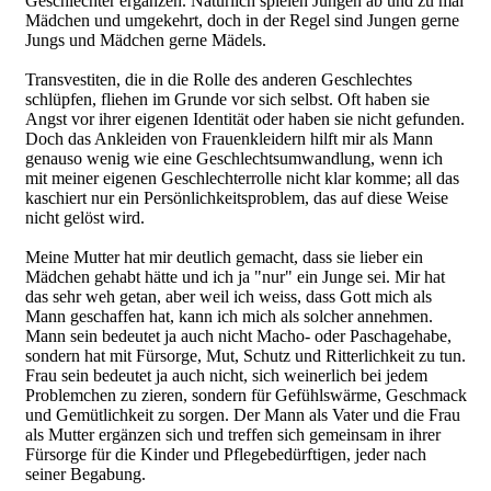
Geschlechter ergänzen. Natürlich spielen Jungen ab und zu mal
Mädchen und umgekehrt, doch in der Regel sind Jungen gerne
Jungs und Mädchen gerne Mädels.
Transvestiten, die in die Rolle des anderen Geschlechtes
schlüpfen, fliehen im Grunde vor sich selbst. Oft haben sie
Angst vor ihrer eigenen Identität oder haben sie nicht gefunden.
Doch das Ankleiden von Frauenkleidern hilft mir als Mann
genauso wenig wie eine Geschlechtsumwandlung, wenn ich
mit meiner eigenen Geschlechterrolle nicht klar komme; all das
kaschiert nur ein Persönlichkeitsproblem, das auf diese Weise
nicht gelöst wird.
Meine Mutter hat mir deutlich gemacht, dass sie lieber ein
Mädchen gehabt hätte und ich ja "nur" ein Junge sei. Mir hat
das sehr weh getan, aber weil ich weiss, dass Gott mich als
Mann geschaffen hat, kann ich mich als solcher annehmen.
Mann sein bedeutet ja auch nicht Macho- oder Paschagehabe,
sondern hat mit Fürsorge, Mut, Schutz und Ritterlichkeit zu tun.
Frau sein bedeutet ja auch nicht, sich weinerlich bei jedem
Problemchen zu zieren, sondern für Gefühlswärme, Geschmack
und Gemütlichkeit zu sorgen. Der Mann als Vater und die Frau
als Mutter ergänzen sich und treffen sich gemeinsam in ihrer
Fürsorge für die Kinder und Pflegebedürftigen, jeder nach
seiner Begabung.