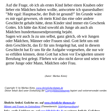
Auf die Frage, ob ich als erstes Kind lieber einen Knaben oder
lieber ein Mädchen haben wollte, antwortete ich spasseshalber:
"Mir egal: Hauptsache, der Bub ist gesund!" Im Grunde wäre
es mir egal gewesen, ob mein Kind das eine oder andere
Geschlecht gehabt hätte, denn Kinder sind immer ein Geschenk
Gottes. Ich hätte das Kind sowohl als Junge als auch als
Mädchen hunderttaussendprozentig bejaht.
Sagen wir auch Ja zu uns selbst, ganz gleich, ob wir Jungen
oder Mädchen, Männer oder Frauen sind. Gott liebt uns mit
dem Geschlecht, das Er für uns festgelegt hat, und in diesem
Geschlecht hat Er uns für die Aufgabe vorgesehen, die nur wir
so erfüllen können, denn Gott hat schon vor Ewigkeiten unsere
Berufung fest gelegt. Fliehen wir also nicht davor und seien wir
gerne Junge oder Mann, Mädchen oder Frau.
(Autor: Markus Kenn)
Copyright © by Markus Kenn,
www.christliche-themen.de
Dieser Inhalt darf unter Einhaltung der
Copyrightbestimmungen
kopiert und weiterverwendet werden
Ähnliche Artikel, Gedichte etc. auf
www.christliche-themen.de
:
Männer und Frauen im Gottesdienst
(Themenbereich:
Schöpfungsordnung
)
Infos, große Linklisten etc. auf
www.bibelglaube.de
zu weiteren Artikeln, Gedichten,