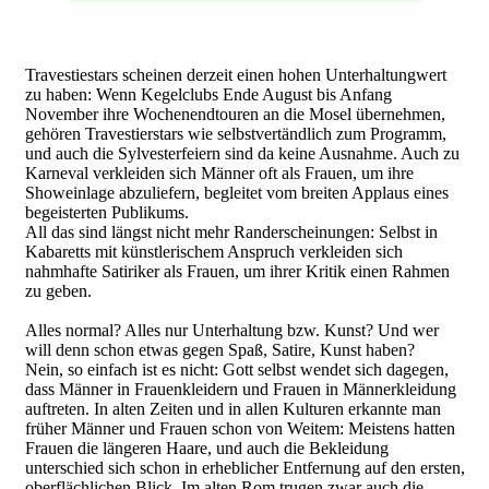
Travestiestars scheinen derzeit einen hohen Unterhaltungwert
zu haben: Wenn Kegelclubs Ende August bis Anfang
November ihre Wochenendtouren an die Mosel übernehmen,
gehören Travestierstars wie selbstvertändlich zum Programm,
und auch die Sylvesterfeiern sind da keine Ausnahme. Auch zu
Karneval verkleiden sich Männer oft als Frauen, um ihre
Showeinlage abzuliefern, begleitet vom breiten Applaus eines
begeisterten Publikums.
All das sind längst nicht mehr Randerscheinungen: Selbst in
Kabaretts mit künstlerischem Anspruch verkleiden sich
nahmhafte Satiriker als Frauen, um ihrer Kritik einen Rahmen
zu geben.
Alles normal? Alles nur Unterhaltung bzw. Kunst? Und wer
will denn schon etwas gegen Spaß, Satire, Kunst haben?
Nein, so einfach ist es nicht: Gott selbst wendet sich dagegen,
dass Männer in Frauenkleidern und Frauen in Männerkleidung
auftreten. In alten Zeiten und in allen Kulturen erkannte man
früher Männer und Frauen schon von Weitem: Meistens hatten
Frauen die längeren Haare, und auch die Bekleidung
unterschied sich schon in erheblicher Entfernung auf den ersten,
oberflächlichen Blick. Im alten Rom trugen zwar auch die