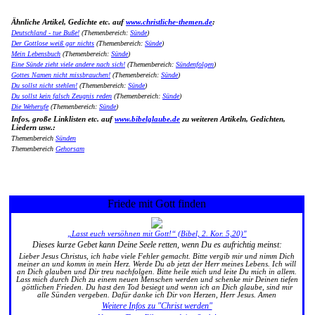
Ähnliche Artikel, Gedichte etc. auf
www.christliche-themen.de
:
Deutschland - tue Buße!
(Themenbereich:
Sünde
)
Der Gottlose weiß gar nichts
(Themenbereich:
Sünde
)
Mein Lebensbuch
(Themenbereich:
Sünde
)
Eine Sünde zieht viele andere nach sich!
(Themenbereich:
Sündenfolgen
)
Gottes Namen nicht missbrauchen!
(Themenbereich:
Sünde
)
Du sollst nicht stehlen!
(Themenbereich:
Sünde
)
Du sollst kein falsch Zeugnis reden
(Themenbereich:
Sünde
)
Die Weherufe
(Themenbereich:
Sünde
)
Infos, große Linklisten etc. auf
www.bibelglaube.de
zu weiteren Artikeln, Gedichten,
Liedern usw.:
Themenbereich
Sünden
Themenbereich
Gehorsam
Friede mit Gott finden
„Lasst euch versöhnen mit Gott!“ (Bibel, 2. Kor. 5,20)"
Dieses kurze Gebet kann Deine Seele retten, wenn Du es aufrichtig meinst:
Lieber Jesus Christus, ich habe viele Fehler gemacht. Bitte vergib mir und nimm Dich
meiner an und komm in mein Herz. Werde Du ab jetzt der Herr meines Lebens. Ich will
an Dich glauben und Dir treu nachfolgen. Bitte heile mich und leite Du mich in allem.
Lass mich durch Dich zu einem neuen Menschen werden und schenke mir Deinen tiefen
göttlichen Frieden. Du hast den Tod besiegt und wenn ich an Dich glaube, sind mir
alle Sünden vergeben. Dafür danke ich Dir von Herzen, Herr Jesus. Amen
Weitere Infos zu "Christ werden"