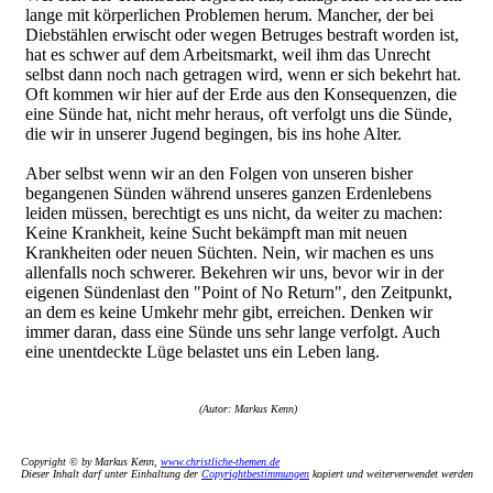
lange mit körperlichen Problemen herum. Mancher, der bei
Diebstählen erwischt oder wegen Betruges bestraft worden ist,
hat es schwer auf dem Arbeitsmarkt, weil ihm das Unrecht
selbst dann noch nach getragen wird, wenn er sich bekehrt hat.
Oft kommen wir hier auf der Erde aus den Konsequenzen, die
eine Sünde hat, nicht mehr heraus, oft verfolgt uns die Sünde,
die wir in unserer Jugend begingen, bis ins hohe Alter.
Aber selbst wenn wir an den Folgen von unseren bisher
begangenen Sünden während unseres ganzen Erdenlebens
leiden müssen, berechtigt es uns nicht, da weiter zu machen:
Keine Krankheit, keine Sucht bekämpft man mit neuen
Krankheiten oder neuen Süchten. Nein, wir machen es uns
allenfalls noch schwerer. Bekehren wir uns, bevor wir in der
eigenen Sündenlast den "Point of No Return", den Zeitpunkt,
an dem es keine Umkehr mehr gibt, erreichen. Denken wir
immer daran, dass eine Sünde uns sehr lange verfolgt. Auch
eine unentdeckte Lüge belastet uns ein Leben lang.
(Autor: Markus Kenn)
Copyright © by Markus Kenn,
www.christliche-themen.de
Dieser Inhalt darf unter Einhaltung der
Copyrightbestimmungen
kopiert und weiterverwendet werden