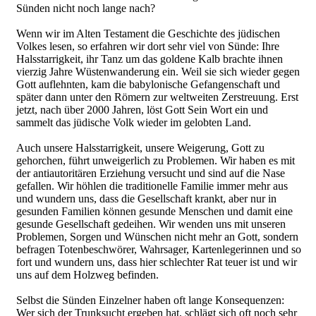
Sünden nicht noch lange nach?
Wenn wir im Alten Testament die Geschichte des jüdischen
Volkes lesen, so erfahren wir dort sehr viel von Sünde: Ihre
Halsstarrigkeit, ihr Tanz um das goldene Kalb brachte ihnen
vierzig Jahre Wüstenwanderung ein. Weil sie sich wieder gegen
Gott auflehnten, kam die babylonische Gefangenschaft und
später dann unter den Römern zur weltweiten Zerstreuung. Erst
jetzt, nach über 2000 Jahren, löst Gott Sein Wort ein und
sammelt das jüdische Volk wieder im gelobten Land.
Auch unsere Halsstarrigkeit, unsere Weigerung, Gott zu
gehorchen, führt unweigerlich zu Problemen. Wir haben es mit
der antiautoritären Erziehung versucht und sind auf die Nase
gefallen. Wir höhlen die traditionelle Familie immer mehr aus
und wundern uns, dass die Gesellschaft krankt, aber nur in
gesunden Familien können gesunde Menschen und damit eine
gesunde Gesellschaft gedeihen. Wir wenden uns mit unseren
Problemen, Sorgen und Wünschen nicht mehr an Gott, sondern
befragen Totenbeschwörer, Wahrsager, Kartenlegerinnen und so
fort und wundern uns, dass hier schlechter Rat teuer ist und wir
uns auf dem Holzweg befinden.
Selbst die Sünden Einzelner haben oft lange Konsequenzen:
Wer sich der Trunksucht ergeben hat, schlägt sich oft noch sehr