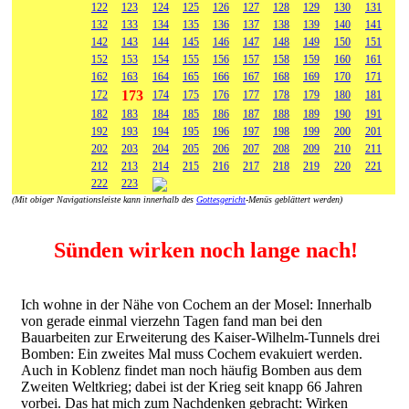
122
123
124
125
126
127
128
129
130
131
132
133
134
135
136
137
138
139
140
141
142
143
144
145
146
147
148
149
150
151
152
153
154
155
156
157
158
159
160
161
162
163
164
165
166
167
168
169
170
171
173
172
174
175
176
177
178
179
180
181
182
183
184
185
186
187
188
189
190
191
192
193
194
195
196
197
198
199
200
201
202
203
204
205
206
207
208
209
210
211
212
213
214
215
216
217
218
219
220
221
222
223
(Mit obiger Navigationsleiste kann innerhalb des
Gottesgericht
-Menüs geblättert werden)
Sünden wirken noch lange nach!
Ich wohne in der Nähe von Cochem an der Mosel: Innerhalb
von gerade einmal vierzehn Tagen fand man bei den
Bauarbeiten zur Erweiterung des Kaiser-Wilhelm-Tunnels drei
Bomben: Ein zweites Mal muss Cochem evakuiert werden.
Auch in Koblenz findet man noch häufig Bomben aus dem
Zweiten Weltkrieg; dabei ist der Krieg seit knapp 66 Jahren
vorbei. Das hat mich zum Nachdenken gebracht: Wirken