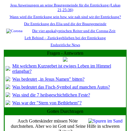
Jesu Anweisungen an seine Brautgemeinde für die Entrückung (Lukas
21,25-36)
Wann wird die Entrückung sein bzw. wie nah sind wir der Entrückung?
Die Entrückung des Elia und die der Brautgemeinde
Die vier apokalyptischen Reiter und die Corona-Zeit
Left Behind – Zurückgeblieben bei der Entrückung
Endzeitliche News
Fragen - Antworten
Mit welchem Kurzgebet ist ewiges Leben im Himmel
erlangbar?
Was bedeutet „in Jesus Namen" bitten?
Was bedeutet das Fisch-Symbol auf manchen Autos?
Was sind die 7 heilsgeschichtlichen Feste?
Was war der "Stern von Bethlehem"?
Gottes Durchtragen
Auch Gotteskinder müssen Nöte
durchstehen. Aber wo ist Gott und Seine Hilfe in schweren