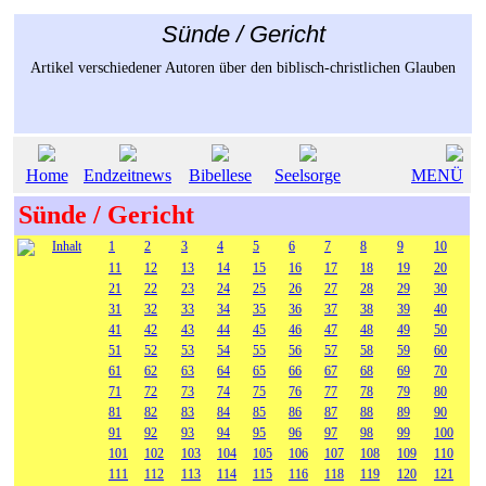
Sünde / Gericht
Artikel verschiedener Autoren über den biblisch-christlichen Glauben
Home
Endzeitnews
Bibellese
Seelsorge
MENÜ
Sünde / Gericht
Inhalt
1
2
3
4
5
6
7
8
9
10
11
12
13
14
15
16
17
18
19
20
21
22
23
24
25
26
27
28
29
30
31
32
33
34
35
36
37
38
39
40
41
42
43
44
45
46
47
48
49
50
51
52
53
54
55
56
57
58
59
60
61
62
63
64
65
66
67
68
69
70
71
72
73
74
75
76
77
78
79
80
81
82
83
84
85
86
87
88
89
90
91
92
93
94
95
96
97
98
99
100
101
102
103
104
105
106
107
108
109
110
111
112
113
114
115
116
118
119
120
121