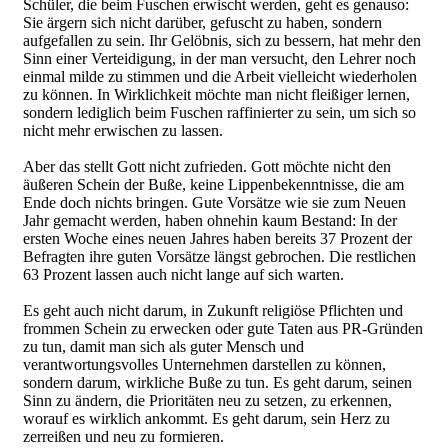
Schüler, die beim Fuschen erwischt werden, geht es genauso:
Sie ärgern sich nicht darüber, gefuscht zu haben, sondern
aufgefallen zu sein. Ihr Gelöbnis, sich zu bessern, hat mehr den
Sinn einer Verteidigung, in der man versucht, den Lehrer noch
einmal milde zu stimmen und die Arbeit vielleicht wiederholen
zu können. In Wirklichkeit möchte man nicht fleißiger lernen,
sondern lediglich beim Fuschen raffinierter zu sein, um sich so
nicht mehr erwischen zu lassen.
Aber das stellt Gott nicht zufrieden. Gott möchte nicht den
äußeren Schein der Buße, keine Lippenbekenntnisse, die am
Ende doch nichts bringen. Gute Vorsätze wie sie zum Neuen
Jahr gemacht werden, haben ohnehin kaum Bestand: In der
ersten Woche eines neuen Jahres haben bereits 37 Prozent der
Befragten ihre guten Vorsätze längst gebrochen. Die restlichen
63 Prozent lassen auch nicht lange auf sich warten.
Es geht auch nicht darum, in Zukunft religiöse Pflichten und
frommen Schein zu erwecken oder gute Taten aus PR-Gründen
zu tun, damit man sich als guter Mensch und
verantwortungsvolles Unternehmen darstellen zu können,
sondern darum, wirkliche Buße zu tun. Es geht darum, seinen
Sinn zu ändern, die Prioritäten neu zu setzen, zu erkennen,
worauf es wirklich ankommt. Es geht darum, sein Herz zu
zerreißen und neu zu formieren.