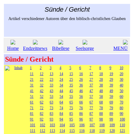
Sünde / Gericht
Artikel verschiedener Autoren über den biblisch-christlichen Glauben
Home
Endzeitnews
Bibellese
Seelsorge
MENÜ
Sünde / Gericht
Inhalt
1
2
3
4
5
6
7
8
9
10
11
12
13
14
15
16
17
18
19
20
21
22
23
24
25
26
27
28
29
30
31
32
33
34
35
36
37
38
39
40
41
42
43
44
45
46
47
48
49
50
51
52
53
54
55
56
57
58
59
60
61
62
63
64
65
66
67
68
69
70
71
72
73
74
75
76
77
78
79
80
81
82
83
84
85
86
87
88
89
90
91
92
93
94
95
96
97
98
99
100
101
102
103
104
105
106
107
108
109
110
111
112
113
114
115
116
118
119
120
121