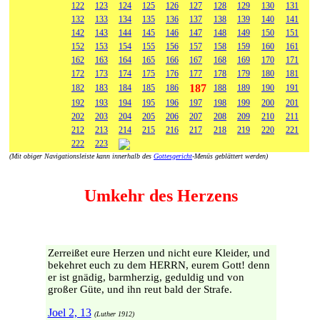
122
123
124
125
126
127
128
129
130
131
132
133
134
135
136
137
138
139
140
141
142
143
144
145
146
147
148
149
150
151
152
153
154
155
156
157
158
159
160
161
162
163
164
165
166
167
168
169
170
171
172
173
174
175
176
177
178
179
180
181
187
182
183
184
185
186
188
189
190
191
192
193
194
195
196
197
198
199
200
201
202
203
204
205
206
207
208
209
210
211
212
213
214
215
216
217
218
219
220
221
222
223
(Mit obiger Navigationsleiste kann innerhalb des
Gottesgericht
-Menüs geblättert werden)
Umkehr des Herzens
Zerreißet eure Herzen und nicht eure Kleider, und
bekehret euch zu dem HERRN, eurem Gott! denn
er ist gnädig, barmherzig, geduldig und von
großer Güte, und ihn reut bald der Strafe.
Joel 2, 13
(Luther 1912)