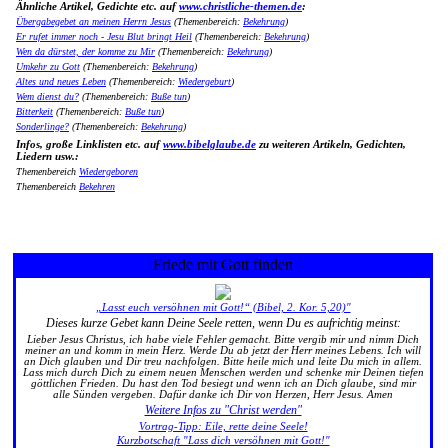
Ähnliche Artikel, Gedichte etc. auf
www.christliche-themen.de
:
Übergabegebet an meinen Herrn Jesus
(Themenbereich:
Bekehrung
)
Er rufet immer noch - Jesu Blut bringt Heil
(Themenbereich:
Bekehrung
)
Wen da dürstet, der komme zu Mir
(Themenbereich:
Bekehrung
)
Umkehr zu Gott
(Themenbereich:
Bekehrung
)
Altes und neues Leben
(Themenbereich:
Wiedergeburt
)
Wem dienst du?
(Themenbereich:
Buße tun
)
Bitterkeit
(Themenbereich:
Buße tun
)
Sonderlinge?
(Themenbereich:
Bekehrung
)
Infos, große Linklisten etc. auf
www.bibelglaube.de
zu weiteren Artikeln, Gedichten,
Liedern usw.:
Themenbereich
Wiedergeboren
Themenbereich
Bekehren
Friede mit Gott finden
„Lasst euch versöhnen mit Gott!“ (Bibel, 2. Kor. 5,20)"
Dieses kurze Gebet kann Deine Seele retten, wenn Du es aufrichtig meinst:
Lieber Jesus Christus, ich habe viele Fehler gemacht. Bitte vergib mir und nimm Dich
meiner an und komm in mein Herz. Werde Du ab jetzt der Herr meines Lebens. Ich will
an Dich glauben und Dir treu nachfolgen. Bitte heile mich und leite Du mich in allem.
Lass mich durch Dich zu einem neuen Menschen werden und schenke mir Deinen tiefen
göttlichen Frieden. Du hast den Tod besiegt und wenn ich an Dich glaube, sind mir
alle Sünden vergeben. Dafür danke ich Dir von Herzen, Herr Jesus. Amen
Weitere Infos zu "Christ werden"
Vortrag-Tipp: Eile, rette deine Seele!
Kurzbotschaft "Lass dich versöhnen mit Gott!"