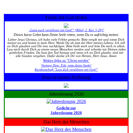
Friede mit Gott finden
„Lasst euch versöhnen mit Gott!“ (Bibel, 2. Kor. 5,20)"
Dieses kurze Gebet kann Deine Seele retten, wenn Du es aufrichtig meinst:
Lieber Jesus Christus, ich habe viele Fehler gemacht. Bitte vergib mir und nimm Dich
meiner an und komm in mein Herz. Werde Du ab jetzt der Herr meines Lebens. Ich will
an Dich glauben und Dir treu nachfolgen. Bitte heile mich und leite Du mich in allem.
Lass mich durch Dich zu einem neuen Menschen werden und schenke mir Deinen tiefen
göttlichen Frieden. Du hast den Tod besiegt und wenn ich an Dich glaube, sind mir
alle Sünden vergeben. Dafür danke ich Dir von Herzen, Herr Jesus. Amen
Weitere Infos zu "Christ werden"
Vortrag-Tipp: Eile, rette deine Seele!
Kurzbotschaft "Lass dich versöhnen mit Gott!"
Jesus ist unsere Hoffnung!
Jahreslosung 2026
Gedicht zur
Jahreslosung 2026
Das Herz des Menschen