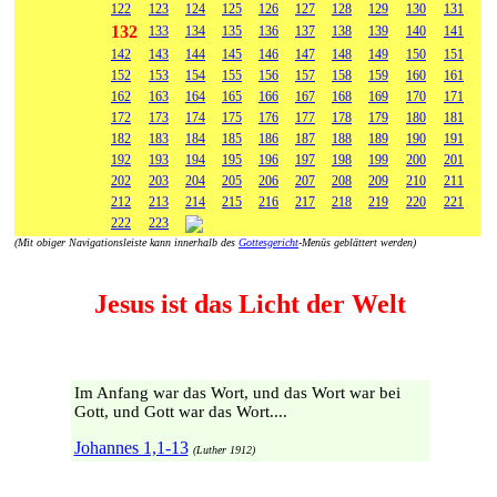
122
123
124
125
126
127
128
129
130
131
132
133
134
135
136
137
138
139
140
141
142
143
144
145
146
147
148
149
150
151
152
153
154
155
156
157
158
159
160
161
162
163
164
165
166
167
168
169
170
171
172
173
174
175
176
177
178
179
180
181
182
183
184
185
186
187
188
189
190
191
192
193
194
195
196
197
198
199
200
201
202
203
204
205
206
207
208
209
210
211
212
213
214
215
216
217
218
219
220
221
222
223
(Mit obiger Navigationsleiste kann innerhalb des
Gottesgericht
-Menüs geblättert werden)
Jesus ist das Licht der Welt
Im Anfang war das Wort, und das Wort war bei
Gott, und Gott war das Wort....
Johannes 1,1-13
(Luther 1912)