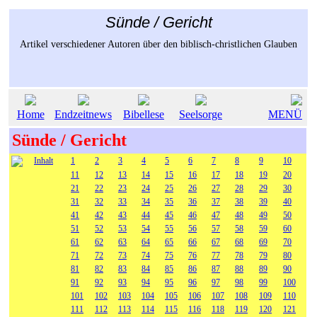
Sünde / Gericht
Artikel verschiedener Autoren über den biblisch-christlichen Glauben
Home
Endzeitnews
Bibellese
Seelsorge
MENÜ
Sünde / Gericht
Inhalt
1
2
3
4
5
6
7
8
9
10
11
12
13
14
15
16
17
18
19
20
21
22
23
24
25
26
27
28
29
30
31
32
33
34
35
36
37
38
39
40
41
42
43
44
45
46
47
48
49
50
51
52
53
54
55
56
57
58
59
60
61
62
63
64
65
66
67
68
69
70
71
72
73
74
75
76
77
78
79
80
81
82
83
84
85
86
87
88
89
90
91
92
93
94
95
96
97
98
99
100
101
102
103
104
105
106
107
108
109
110
111
112
113
114
115
116
118
119
120
121