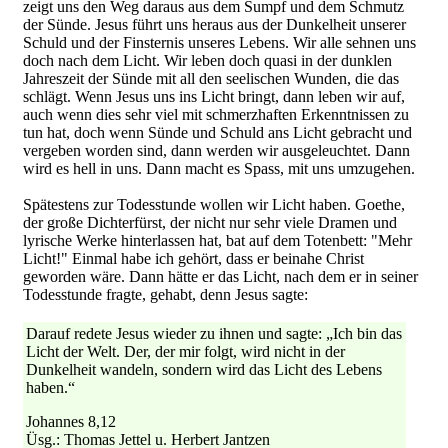
zeigt uns den Weg daraus aus dem Sumpf und dem Schmutz
der Sünde. Jesus führt uns heraus aus der Dunkelheit unserer
Schuld und der Finsternis unseres Lebens. Wir alle sehnen uns
doch nach dem Licht. Wir leben doch quasi in der dunklen
Jahreszeit der Sünde mit all den seelischen Wunden, die das
schlägt. Wenn Jesus uns ins Licht bringt, dann leben wir auf,
auch wenn dies sehr viel mit schmerzhaften Erkenntnissen zu
tun hat, doch wenn Sünde und Schuld ans Licht gebracht und
vergeben worden sind, dann werden wir ausgeleuchtet. Dann
wird es hell in uns. Dann macht es Spass, mit uns umzugehen.
Spätestens zur Todesstunde wollen wir Licht haben. Goethe,
der große Dichterfürst, der nicht nur sehr viele Dramen und
lyrische Werke hinterlassen hat, bat auf dem Totenbett: "Mehr
Licht!" Einmal habe ich gehört, dass er beinahe Christ
geworden wäre. Dann hätte er das Licht, nach dem er in seiner
Todesstunde fragte, gehabt, denn Jesus sagte:
Darauf redete Jesus wieder zu ihnen und sagte: „Ich bin das
Licht der Welt. Der, der mir folgt, wird nicht in der
Dunkelheit wandeln, sondern wird das Licht des Lebens
haben.“
Johannes 8,12
Üsg.: Thomas Jettel u. Herbert Jantzen