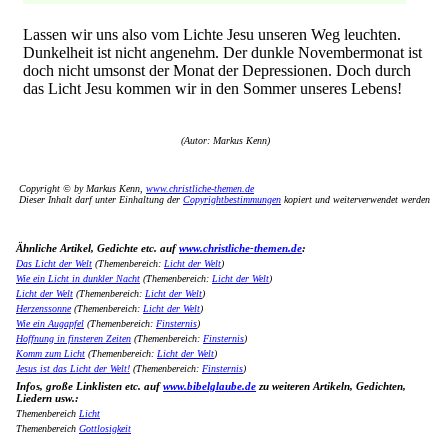
Lassen wir uns also vom Lichte Jesu unseren Weg leuchten.
Dunkelheit ist nicht angenehm. Der dunkle Novembermonat ist
doch nicht umsonst der Monat der Depressionen. Doch durch
das Licht Jesu kommen wir in den Sommer unseres Lebens!
(Autor: Markus Kenn)
Copyright © by Markus Kenn,
www.christliche-themen.de
Dieser Inhalt darf unter Einhaltung der
Copyrightbestimmungen
kopiert und weiterverwendet werden
Ähnliche Artikel, Gedichte etc. auf
www.christliche-themen.de
:
Das Licht der Welt
(Themenbereich:
Licht der Welt
)
Wie ein Licht in dunkler Nacht
(Themenbereich:
Licht der Welt
)
Licht der Welt
(Themenbereich:
Licht der Welt
)
Herzenssonne
(Themenbereich:
Licht der Welt
)
Wie ein Augapfel
(Themenbereich:
Finsternis
)
Hoffnung in finsteren Zeiten
(Themenbereich:
Finsternis
)
Komm zum Licht
(Themenbereich:
Licht der Welt
)
Jesus ist das Licht der Welt!
(Themenbereich:
Finsternis
)
Infos, große Linklisten etc. auf
www.bibelglaube.de
zu weiteren Artikeln, Gedichten,
Liedern usw.:
Themenbereich
Licht
Themenbereich
Gottlosigkeit