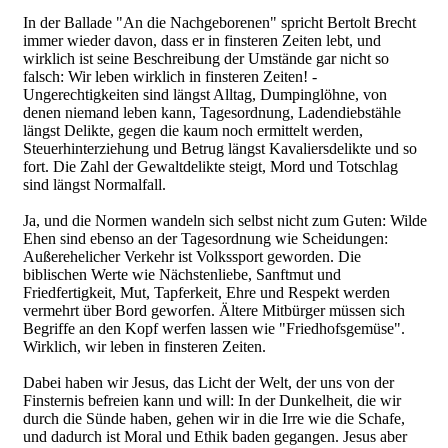
In der Ballade "An die Nachgeborenen" spricht Bertolt Brecht
immer wieder davon, dass er in finsteren Zeiten lebt, und
wirklich ist seine Beschreibung der Umstände gar nicht so
falsch: Wir leben wirklich in finsteren Zeiten! -
Ungerechtigkeiten sind längst Alltag, Dumpinglöhne, von
denen niemand leben kann, Tagesordnung, Ladendiebstähle
längst Delikte, gegen die kaum noch ermittelt werden,
Steuerhinterziehung und Betrug längst Kavaliersdelikte und so
fort. Die Zahl der Gewaltdelikte steigt, Mord und Totschlag
sind längst Normalfall.
Ja, und die Normen wandeln sich selbst nicht zum Guten: Wilde
Ehen sind ebenso an der Tagesordnung wie Scheidungen:
Außerehelicher Verkehr ist Volkssport geworden. Die
biblischen Werte wie Nächstenliebe, Sanftmut und
Friedfertigkeit, Mut, Tapferkeit, Ehre und Respekt werden
vermehrt über Bord geworfen. Ältere Mitbürger müssen sich
Begriffe an den Kopf werfen lassen wie "Friedhofsgemüse".
Wirklich, wir leben in finsteren Zeiten.
Dabei haben wir Jesus, das Licht der Welt, der uns von der
Finsternis befreien kann und will: In der Dunkelheit, die wir
durch die Sünde haben, gehen wir in die Irre wie die Schafe,
und dadurch ist Moral und Ethik baden gegangen. Jesus aber